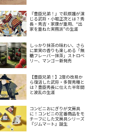
『豊臣兄弟！』で萩原護が演
じる武将・小堀正次とは？秀
長・秀吉・家康が重用、“出
家を重ねた実務派”の生涯
しっかり抹茶の味わい、さら
に果実の香りも楽しめる「無
糖フレーバー抹茶」ストロベ
リー、マンゴー新発売
【豊臣兄弟！】2度の改易か
ら復活した武将・多賀秀種と
は？豊臣秀長に仕えた半年間
と波乱の生涯
コンビニおにぎりが文房具
に！コンビニの定番商品をモ
チーフにした文房具シリーズ
『ジムマート』誕生