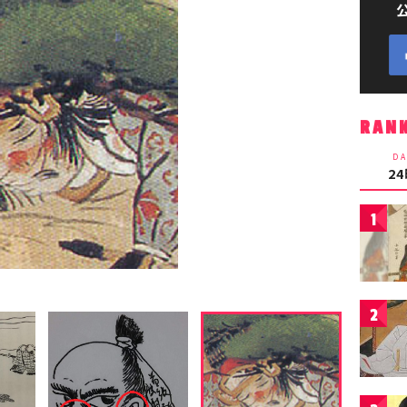
RAN
DA
2
1
2