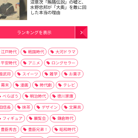
沼意次「賄賂伝説」の嘘と、
水野忠邦が「大奥」を敵に回
した本当の理由
ランキングを表示
江戸時代
戦国時代
大河ドラマ
平安時代
アニメ
ロングセラー
国武将
スイーツ
雑学
お菓子
幕末
漫画
時代劇
テレビ
べらぼう
明治時代
徳川家康
田信長
抹茶
デザイン
文房具
フィギュア
展覧会
鎌倉時代
豊臣秀吉
豊臣兄弟！
昭和時代