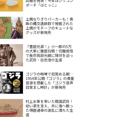
詳細を発表！今年はシリコン
ポーチ「はとっこ」
土偶なりきりパーカーも！青
森の縄文遺跡群で発掘された
土偶がモチーフのキュートな
グッズが新発売
『豊臣兄弟！』小一郎の5万
の大軍に徹底抗戦！切腹覚悟
で長宗我部元親に降伏を迫っ
た武将・谷忠澄の生涯
ゴジラの咆哮で目覚める朝…
1954年公開『ゴジラ』の貴重
音源を搭載した「ゴジラ音声
目覚まし時計」が新発売
村上水軍を率いた戦国武将！
幼い弟を支え、共に海へ散っ
た得居通幸の波乱に満ちた生
涯