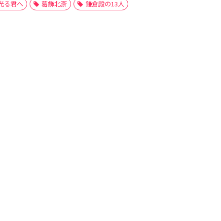
光る君へ
葛飾北斎
鎌倉殿の13人