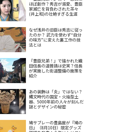
ほぼ創作？秀吉が溺愛、豊臣
家滅亡を背負わされた茶々
(井上和)の壮絶すぎる生涯
なぜ浅井の旧臣は秀吉に従っ
たのか？ 武力を使わず“自分
の味方”に変えた裏工作の技
法とは
『豊臣兄弟！』で描かれた織
田信長の道普請は史実？信長
が実施した街道整備の施策を
紹介
あの装飾は「炎」ではない？
縄文時代の国宝・火焔型土
器、5000年前の人々が刻んだ
謎とデザインの秘密
鳩サブレーの豊島屋が『鳩の
日』（8月10日）限定グッズ