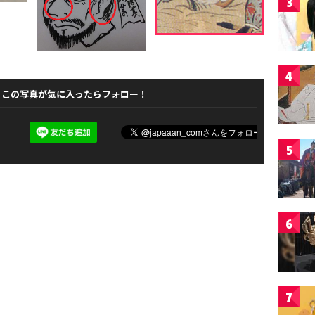
3
4
この写真が気に入ったらフォロー！
5
6
7