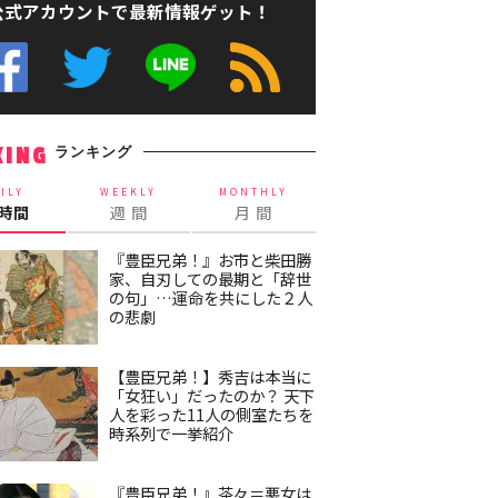
公式アカウントで最新情報ゲット！
ランキング
KING
ILY
WEEKLY
MONTHLY
4時間
週 間
月 間
『豊臣兄弟！』お市と柴田勝
家、自刃しての最期と「辞世
の句」…運命を共にした２人
の悲劇
【豊臣兄弟！】秀吉は本当に
「女狂い」だったのか？ 天下
人を彩った11人の側室たちを
時系列で一挙紹介
『豊臣兄弟！』茶々＝悪女は