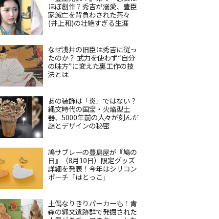
ほぼ創作？秀吉が溺愛、豊臣
家滅亡を背負わされた茶々
(井上和)の壮絶すぎる生涯
なぜ浅井の旧臣は秀吉に従っ
たのか？ 武力を使わず“自分
の味方”に変えた裏工作の技
法とは
あの装飾は「炎」ではない？
縄文時代の国宝・火焔型土
器、5000年前の人々が刻んだ
謎とデザインの秘密
鳩サブレーの豊島屋が『鳩の
日』（8月10日）限定グッズ
詳細を発表！今年はシリコン
ポーチ「はとっこ」
土偶なりきりパーカーも！青
森の縄文遺跡群で発掘された