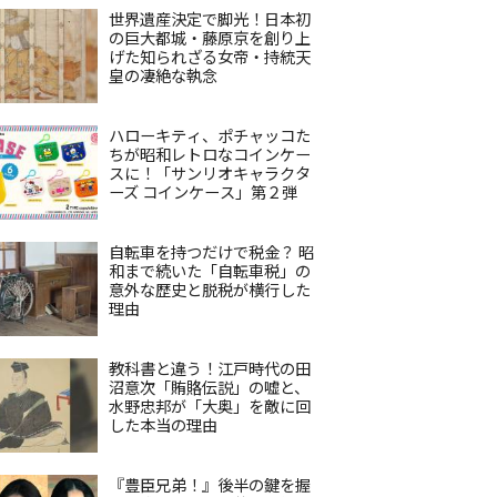
世界遺産決定で脚光！日本初
の巨大都城・藤原京を創り上
げた知られざる女帝・持統天
皇の凄絶な執念
ハローキティ、ポチャッコた
ちが昭和レトロなコインケー
スに！「サンリオキャラクタ
ーズ コインケース」第２弾
自転車を持つだけで税金？ 昭
和まで続いた「自転車税」の
意外な歴史と脱税が横行した
理由
教科書と違う！江戸時代の田
沼意次「賄賂伝説」の嘘と、
水野忠邦が「大奥」を敵に回
した本当の理由
『豊臣兄弟！』後半の鍵を握