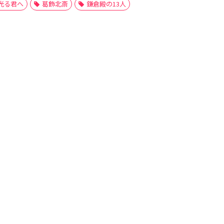
光る君へ
葛飾北斎
鎌倉殿の13人