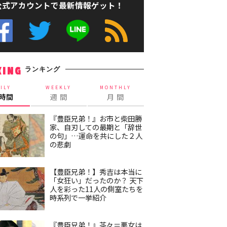
公式アカウントで最新情報ゲット！
ランキング
KING
ILY
WEEKLY
MONTHLY
4時間
週 間
月 間
『豊臣兄弟！』お市と柴田勝
家、自刃しての最期と「辞世
の句」…運命を共にした２人
の悲劇
【豊臣兄弟！】秀吉は本当に
「女狂い」だったのか？ 天下
人を彩った11人の側室たちを
時系列で一挙紹介
『豊臣兄弟！』茶々＝悪女は