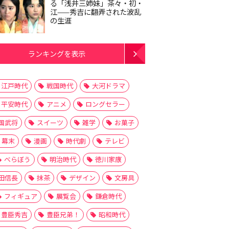
る「浅井三姉妹」茶々・初・
江——秀吉に翻弄された波乱
の生涯
ランキングを表示
江戸時代
戦国時代
大河ドラマ
平安時代
アニメ
ロングセラー
国武将
スイーツ
雑学
お菓子
幕末
漫画
時代劇
テレビ
べらぼう
明治時代
徳川家康
田信長
抹茶
デザイン
文房具
フィギュア
展覧会
鎌倉時代
豊臣秀吉
豊臣兄弟！
昭和時代