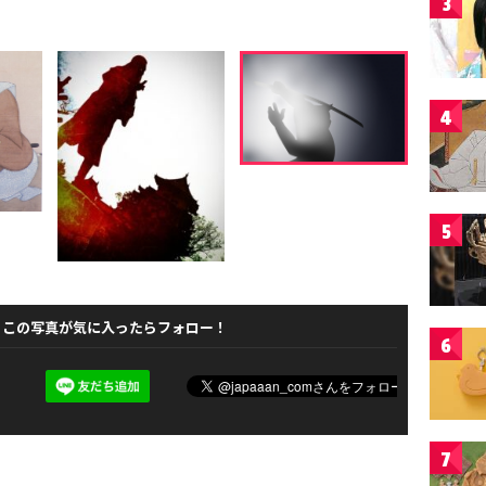
3
4
5
この写真が気に入ったらフォロー！
6
7