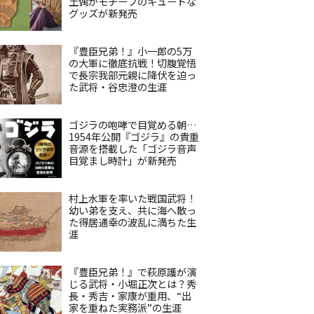
土偶がモチーフのキュートな
グッズが新発売
『豊臣兄弟！』小一郎の5万
の大軍に徹底抗戦！切腹覚悟
で長宗我部元親に降伏を迫っ
た武将・谷忠澄の生涯
ゴジラの咆哮で目覚める朝…
1954年公開『ゴジラ』の貴重
音源を搭載した「ゴジラ音声
目覚まし時計」が新発売
村上水軍を率いた戦国武将！
幼い弟を支え、共に海へ散っ
た得居通幸の波乱に満ちた生
涯
『豊臣兄弟！』で萩原護が演
じる武将・小堀正次とは？秀
長・秀吉・家康が重用、“出
家を重ねた実務派”の生涯