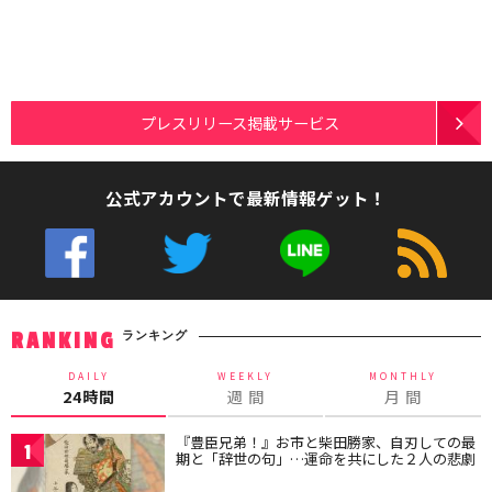
プレスリリース掲載サービス
公式アカウントで最新情報ゲット！
ランキング
RANKING
DAILY
WEEKLY
MONTHLY
24時間
週 間
月 間
『豊臣兄弟！』お市と柴田勝家、自刃しての最
1
期と「辞世の句」…運命を共にした２人の悲劇