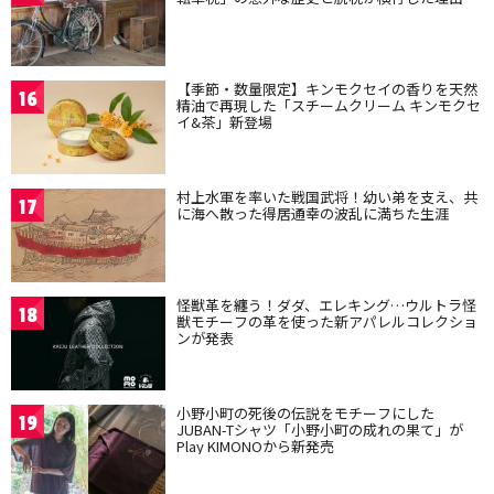
【季節・数量限定】キンモクセイの香りを天然
16
精油で再現した「スチームクリーム キンモクセ
イ&茶」新登場
村上水軍を率いた戦国武将！幼い弟を支え、共
17
に海へ散った得居通幸の波乱に満ちた生涯
怪獣革を纏う！ダダ、エレキング…ウルトラ怪
18
獣モチーフの革を使った新アパレルコレクショ
ンが発表
小野小町の死後の伝説をモチーフにした
19
JUBAN-Tシャツ「小野小町の成れの果て」が
Play KIMONOから新発売