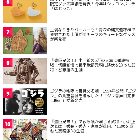
6
限定グッズ詳細を発表！今年はシリコンポーチ
「はとっこ」
土偶なりきりパーカーも！青森の縄文遺跡群で
7
発掘された土偶がモチーフのキュートなグッズ
が新発売
『豊臣兄弟！』小一郎の5万の大軍に徹底抗
8
戦！切腹覚悟で長宗我部元親に降伏を迫った武
将・谷忠澄の生涯
ゴジラの咆哮で目覚める朝…1954年公開『ゴジ
9
ラ』の貴重音源を搭載した「ゴジラ音声目覚ま
し時計」が新発売
『豊臣兄弟！』で萩原護が演じる武将・小堀正
10
次とは？秀長・秀吉・家康が重用、“出家を重
ねた実務派”の生涯