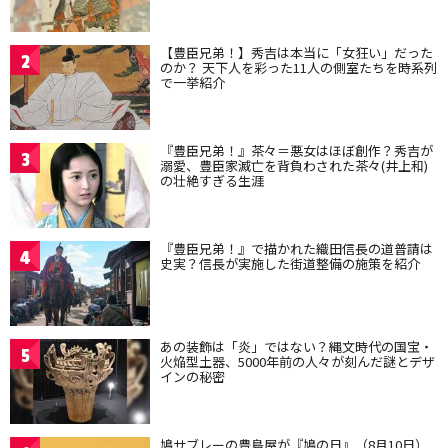
【豊臣兄弟！】秀吉は本当に「女狂い」だった
2
のか？ 天下人を彩った11人の側室たちを時系列
で一挙紹介
『豊臣兄弟！』茶々＝悪女はほぼ創作？秀吉が
3
溺愛、豊臣家滅亡を背負わされた茶々(井上和)
の壮絶すぎる生涯
『豊臣兄弟！』で描かれた織田信長の道普請は
4
史実？信長が実施した街道整備の施策を紹介
あの装飾は「炎」ではない？縄文時代の国宝・
5
火焔型土器、5000年前の人々が刻んだ謎とデザ
インの秘密
鳩サブレーの豊島屋が『鳩の日』（8月10日）