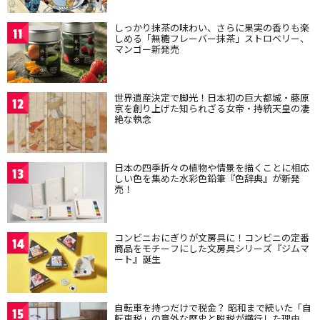
しっかり抹茶の味わい、さらに果実の香りも楽
11
しめる「無糖フレーバー抹茶」ストロベリー、
マンゴー新発売
世界遺産決定で脚光！日本初の巨大都城・藤原
12
京を創り上げた知られざる女帝・持統天皇の凄
絶な執念
日本の四季折々の植物や情景を描くことに相応
13
しい色を集めた水彩色鉛筆『色辞典』が新発
売！
コンビニおにぎりが文房具に！コンビニの定番
14
商品をモチーフにした文房具シリーズ『ジムマ
ート』誕生
自転車を持つだけで税金？ 昭和まで続いた「自
15
転車税」の意外な歴史と脱税が横行した理由