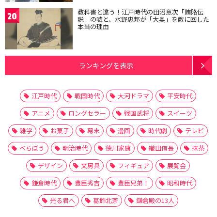
教科書と違う！江戸時代の田沼意次「賄賂伝
20
説」の嘘と、水野忠邦が「大奥」を敵に回した
本当の理由
ランキングを表示
江戸時代
戦国時代
大河ドラマ
平安時代
アニメ
ロングセラー
戦国武将
スイーツ
雑学
お菓子
幕末
漫画
時代劇
テレビ
べらぼう
明治時代
徳川家康
織田信長
抹茶
デザイン
文房具
フィギュア
展覧会
鎌倉時代
豊臣秀吉
豊臣兄弟！
昭和時代
光る君へ
葛飾北斎
鎌倉殿の13人