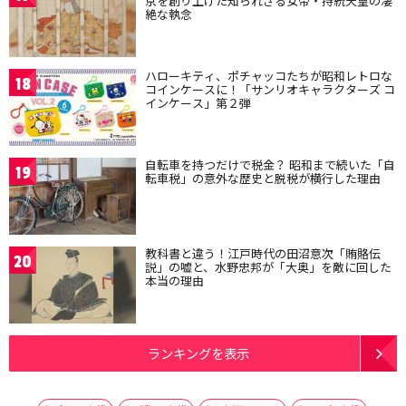
京を創り上げた知られざる女帝・持統天皇の凄
絶な執念
ハローキティ、ポチャッコたちが昭和レトロな
18
コインケースに！「サンリオキャラクターズ コ
インケース」第２弾
自転車を持つだけで税金？ 昭和まで続いた「自
19
転車税」の意外な歴史と脱税が横行した理由
教科書と違う！江戸時代の田沼意次「賄賂伝
20
説」の嘘と、水野忠邦が「大奥」を敵に回した
本当の理由
ランキングを表示