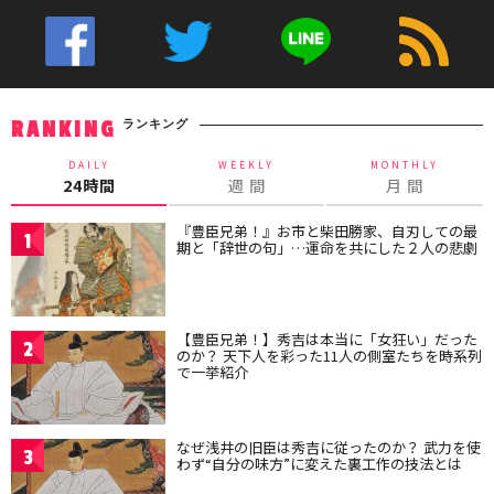
ランキング
RANKING
DAILY
WEEKLY
MONTHLY
24時間
週 間
月 間
『豊臣兄弟！』お市と柴田勝家、自刃しての最
1
期と「辞世の句」…運命を共にした２人の悲劇
【豊臣兄弟！】秀吉は本当に「女狂い」だった
2
のか？ 天下人を彩った11人の側室たちを時系列
で一挙紹介
なぜ浅井の旧臣は秀吉に従ったのか？ 武力を使
3
わず“自分の味方”に変えた裏工作の技法とは