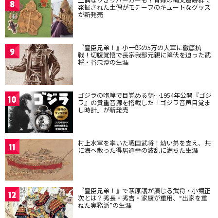
8
発掘された土偶がモチーフのキュートなグッズ
が新発売
『豊臣兄弟！』小一郎の5万の大軍に徹底抗
9
戦！切腹覚悟で長宗我部元親に降伏を迫った武
将・谷忠澄の生涯
ゴジラの咆哮で目覚める朝…1954年公開『ゴジ
10
ラ』の貴重音源を搭載した「ゴジラ音声目覚ま
し時計」が新発売
村上水軍を率いた戦国武将！幼い弟を支え、共
11
に海へ散った得居通幸の波乱に満ちた生涯
『豊臣兄弟！』で萩原護が演じる武将・小堀正
12
次とは？秀長・秀吉・家康が重用、“出家を重
ねた実務派”の生涯