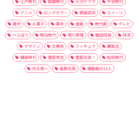
江戸時代
戦国時代
大河ドラマ
平安時代
アニメ
ロングセラー
戦国武将
スイーツ
雑学
お菓子
幕末
漫画
時代劇
テレビ
べらぼう
明治時代
徳川家康
織田信長
抹茶
デザイン
文房具
フィギュア
展覧会
鎌倉時代
豊臣秀吉
豊臣兄弟！
昭和時代
光る君へ
葛飾北斎
鎌倉殿の13人