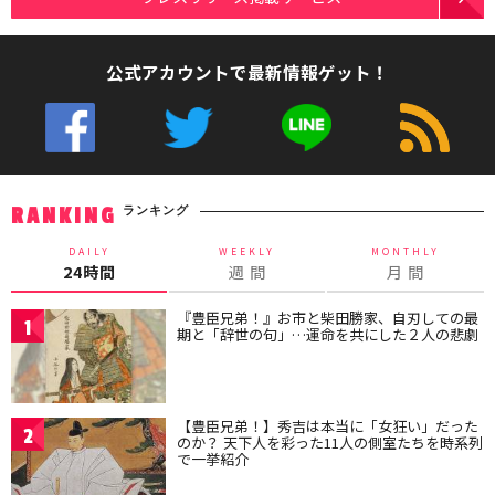
公式アカウントで最新情報ゲット！
ランキング
RANKING
DAILY
WEEKLY
MONTHLY
24時間
週 間
月 間
『豊臣兄弟！』お市と柴田勝家、自刃しての最
1
期と「辞世の句」…運命を共にした２人の悲劇
【豊臣兄弟！】秀吉は本当に「女狂い」だった
2
のか？ 天下人を彩った11人の側室たちを時系列
で一挙紹介