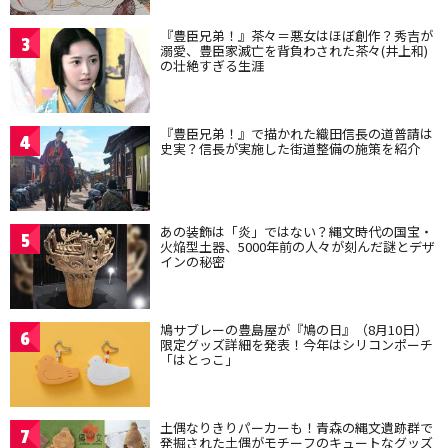
『豊臣兄弟！』茶々＝悪女はほぼ創作？秀吉が
3
溺愛、豊臣家滅亡を背負わされた茶々(井上和)
の壮絶すぎる生涯
『豊臣兄弟！』で描かれた織田信長の道普請は
4
史実？信長が実施した街道整備の施策を紹介
あの装飾は「炎」ではない？縄文時代の国宝・
5
火焔型土器、5000年前の人々が刻んだ謎とデザ
インの秘密
鳩サブレーの豊島屋が『鳩の日』（8月10日）
6
限定グッズ詳細を発表！今年はシリコンポーチ
「はとっこ」
土偶なりきりパーカーも！青森の縄文遺跡群で
7
発掘された土偶がモチーフのキュートなグッズ