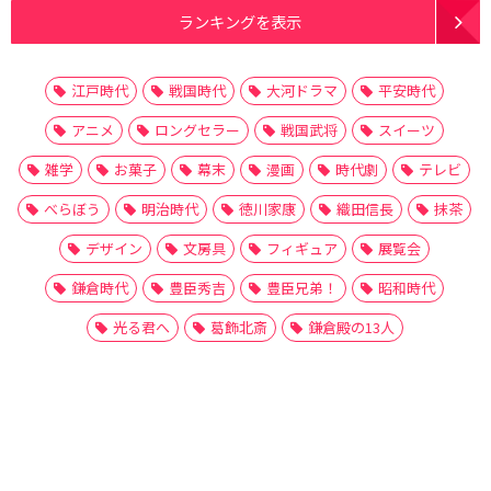
ランキングを表示
江戸時代
戦国時代
大河ドラマ
平安時代
アニメ
ロングセラー
戦国武将
スイーツ
雑学
お菓子
幕末
漫画
時代劇
テレビ
べらぼう
明治時代
徳川家康
織田信長
抹茶
デザイン
文房具
フィギュア
展覧会
鎌倉時代
豊臣秀吉
豊臣兄弟！
昭和時代
光る君へ
葛飾北斎
鎌倉殿の13人