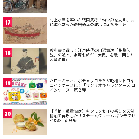
村上水軍を率いた戦国武将！幼い弟を支え、共
17
に海へ散った得居通幸の波乱に満ちた生涯
教科書と違う！江戸時代の田沼意次「賄賂伝
18
説」の嘘と、水野忠邦が「大奥」を敵に回した
本当の理由
ハローキティ、ポチャッコたちが昭和レトロな
19
コインケースに！「サンリオキャラクターズ コ
インケース」第２弾
【季節・数量限定】キンモクセイの香りを天然
20
精油で再現した「スチームクリーム キンモクセ
イ&茶」新登場