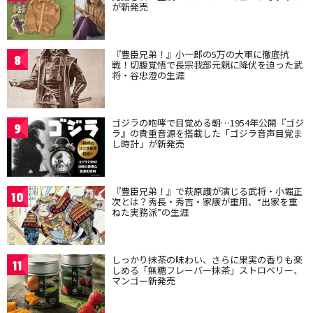
が新発売
『豊臣兄弟！』小一郎の5万の大軍に徹底抗
8
戦！切腹覚悟で長宗我部元親に降伏を迫った武
将・谷忠澄の生涯
ゴジラの咆哮で目覚める朝…1954年公開『ゴジ
9
ラ』の貴重音源を搭載した「ゴジラ音声目覚ま
し時計」が新発売
『豊臣兄弟！』で萩原護が演じる武将・小堀正
10
次とは？秀長・秀吉・家康が重用、“出家を重
ねた実務派”の生涯
しっかり抹茶の味わい、さらに果実の香りも楽
11
しめる「無糖フレーバー抹茶」ストロベリー、
マンゴー新発売