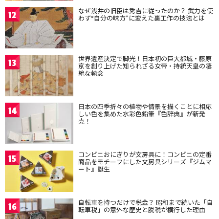
なぜ浅井の旧臣は秀吉に従ったのか？ 武力を使
12
わず“自分の味方”に変えた裏工作の技法とは
世界遺産決定で脚光！日本初の巨大都城・藤原
13
京を創り上げた知られざる女帝・持統天皇の凄
絶な執念
日本の四季折々の植物や情景を描くことに相応
14
しい色を集めた水彩色鉛筆『色辞典』が新発
売！
コンビニおにぎりが文房具に！コンビニの定番
15
商品をモチーフにした文房具シリーズ『ジムマ
ート』誕生
自転車を持つだけで税金？ 昭和まで続いた「自
16
転車税」の意外な歴史と脱税が横行した理由