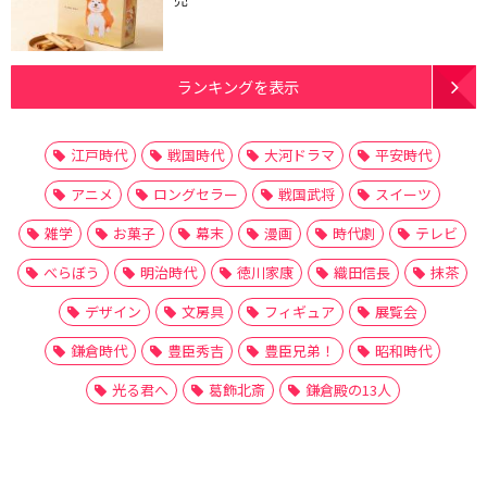
ランキングを表示
江戸時代
戦国時代
大河ドラマ
平安時代
アニメ
ロングセラー
戦国武将
スイーツ
雑学
お菓子
幕末
漫画
時代劇
テレビ
べらぼう
明治時代
徳川家康
織田信長
抹茶
デザイン
文房具
フィギュア
展覧会
鎌倉時代
豊臣秀吉
豊臣兄弟！
昭和時代
光る君へ
葛飾北斎
鎌倉殿の13人