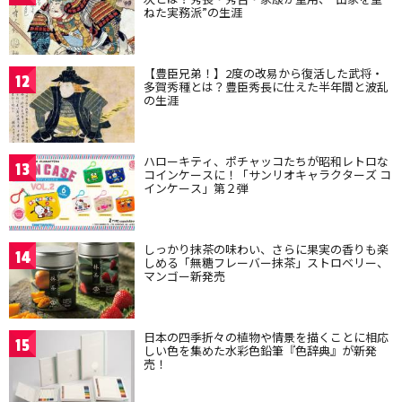
ねた実務派”の生涯
【豊臣兄弟！】2度の改易から復活した武将・
12
多賀秀種とは？豊臣秀長に仕えた半年間と波乱
の生涯
ハローキティ、ポチャッコたちが昭和レトロな
13
コインケースに！「サンリオキャラクターズ コ
インケース」第２弾
しっかり抹茶の味わい、さらに果実の香りも楽
14
しめる「無糖フレーバー抹茶」ストロベリー、
マンゴー新発売
日本の四季折々の植物や情景を描くことに相応
15
しい色を集めた水彩色鉛筆『色辞典』が新発
売！