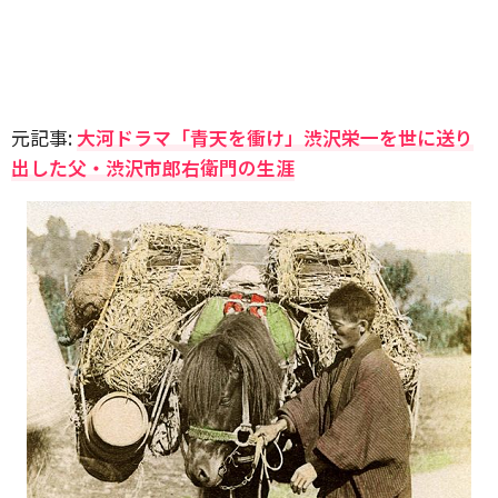
元記事:
大河ドラマ「青天を衝け」渋沢栄一を世に送り
出した父・渋沢市郎右衛門の生涯