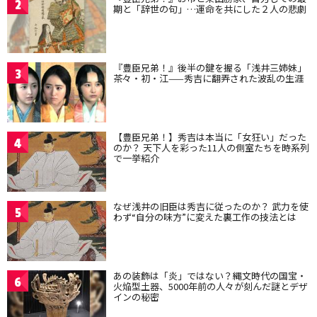
2
期と「辞世の句」…運命を共にした２人の悲劇
『豊臣兄弟！』後半の鍵を握る「浅井三姉妹」
3
茶々・初・江——秀吉に翻弄された波乱の生涯
【豊臣兄弟！】秀吉は本当に「女狂い」だった
4
のか？ 天下人を彩った11人の側室たちを時系列
で一挙紹介
なぜ浅井の旧臣は秀吉に従ったのか？ 武力を使
5
わず“自分の味方”に変えた裏工作の技法とは
あの装飾は「炎」ではない？縄文時代の国宝・
6
火焔型土器、5000年前の人々が刻んだ謎とデザ
インの秘密