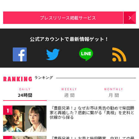
プレスリリース掲載サービス
公式アカウントで最新情報ゲット！
ランキング
RANKING
DAILY
WEEKLY
MONTHLY
24時間
週 間
月 間
『豊臣兄弟！』なぜお市は秀吉の勧めで柴田勝
1
家と再婚した？悲劇に繋がる「真相」を史料と
伏線から探る
『豊臣兄弟！』お市と柴田勝家、自刃しての最