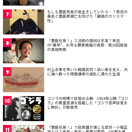
もしも豊臣秀長が長生きしていたら…？秀吉の
7
暴走と豊臣家滅亡を防げた「最強のカリスマ
性」
『豊臣兄弟！』三法師の誘拐は史実？秀吉
8
の“暴挙”、お市＆勝家再婚の真意…第30回放送
の真相考察
村上水軍を率いた戦国武将！幼い弟を支え、共
9
に海へ散った得居通幸の波乱に満ちた生涯
ゴジラの咆哮で目覚める朝…1954年公開『ゴジ
10
ラ』の貴重音源を搭載した「ゴジラ音声目覚ま
し時計」が新発売
『豊臣兄弟！』で萩原護が演じる武将・小堀正
11
次とは？秀長・秀吉・家康が重用、“出家を重