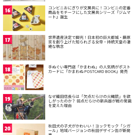
コンビニおにぎりが文房具に！コンビニの定番
16
商品をモチーフにした文房具シリーズ『ジムマ
ート』誕生
世界遺産決定で脚光！日本初の巨大都城・藤原
17
京を創り上げた知られざる女帝・持統天皇の凄
絶な執念
手ぬぐい専門店「かまわぬ」の人気柄がポスト
18
カードに『かまわぬ POSTCARD BOOK』発売
なぜ織田信長らは「欠点だらけの火縄銃」を欲
19
しがったのか？ 弱点だらけの新兵器が戦の常識
を変えた理由
秋田犬の子犬がかわいい！ヨックモック「シガ
20
ール」地域バージョンの秋田デザイン缶が新発
売