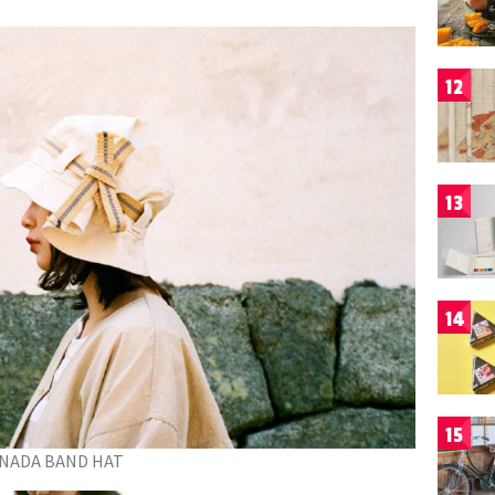
12
13
14
15
NADA BAND HAT