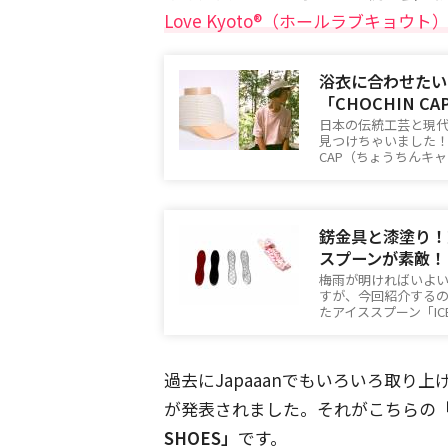
Love Kyoto®（ホールラブキョウト
浴衣に合わせたい
「CHOCHIN C
日本の伝統工芸と現
見つけちゃいました！紹介す
CAP（ちょうちんキ
錺金具と漆塗り！
スプーンが素敵！
梅雨が明ければいよ
すが、今回紹介する
たアイススプーン「ICE 
過去にJapaaanでもいろいろ取り上げて
が発表されました。それがこちらの
「
SHOES」
です。