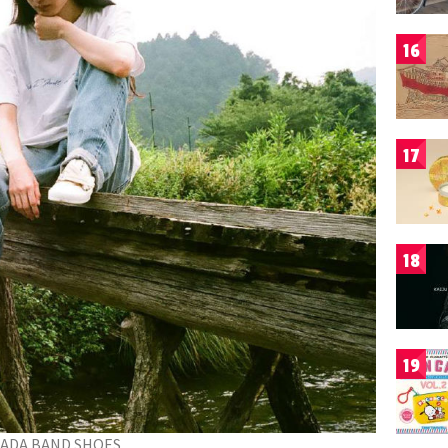
16
17
18
19
ADA BAND SHOES