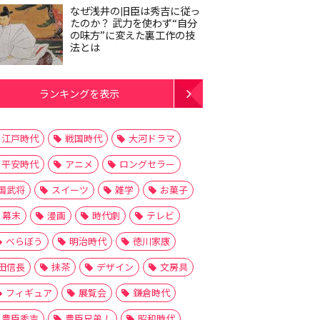
なぜ浅井の旧臣は秀吉に従っ
たのか？ 武力を使わず“自分
の味方”に変えた裏工作の技
法とは
ランキングを表示
江戸時代
戦国時代
大河ドラマ
平安時代
アニメ
ロングセラー
国武将
スイーツ
雑学
お菓子
幕末
漫画
時代劇
テレビ
べらぼう
明治時代
徳川家康
田信長
抹茶
デザイン
文房具
フィギュア
展覧会
鎌倉時代
豊臣秀吉
豊臣兄弟！
昭和時代