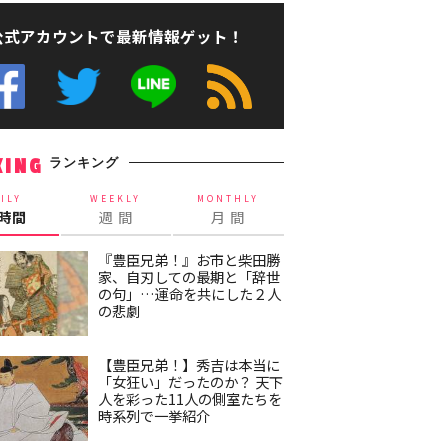
公式アカウントで最新情報ゲット！
ランキング
KING
ILY
WEEKLY
MONTHLY
4時間
週 間
月 間
『豊臣兄弟！』お市と柴田勝
家、自刃しての最期と「辞世
の句」…運命を共にした２人
の悲劇
【豊臣兄弟！】秀吉は本当に
「女狂い」だったのか？ 天下
人を彩った11人の側室たちを
時系列で一挙紹介