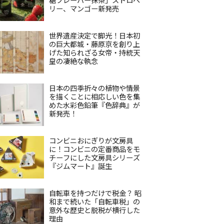
リー、マンゴー新発売
世界遺産決定で脚光！日本初
の巨大都城・藤原京を創り上
げた知られざる女帝・持統天
皇の凄絶な執念
日本の四季折々の植物や情景
を描くことに相応しい色を集
めた水彩色鉛筆『色辞典』が
新発売！
コンビニおにぎりが文房具
に！コンビニの定番商品をモ
チーフにした文房具シリーズ
『ジムマート』誕生
自転車を持つだけで税金？ 昭
和まで続いた「自転車税」の
意外な歴史と脱税が横行した
理由