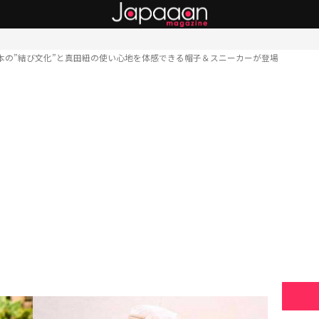
本の”結び文化”と真田紐の使い心地を体感できる帽子＆スニーカーが登場