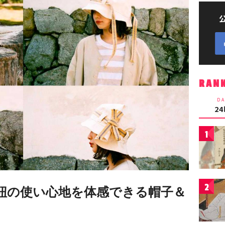
RAN
DA
2
1
2
田紐の使い心地を体感できる帽子＆