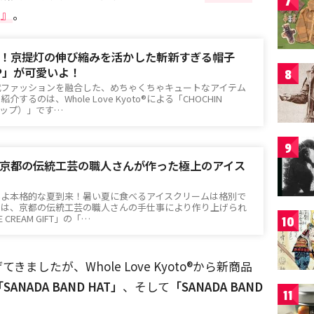
7
）』
。
！京提灯の伸び縮みを活かした斬新すぎる帽子
AP」が可愛いよ！
8
代ファッションを融合した、めちゃくちゃキュートなアイテム
るのは、Whole Love Kyoto®による「CHOCHIN
ャップ）」です…
9
京都の伝統工芸の職人さんが作った極上のアイス
いよ本格的な夏到来！暑い夏に食べるアイスクリームは格別で
のは、京都の伝統工芸の職人さんの手仕事により作り上げられ
CREAM GIFT」の「…
10
きましたが、Whole Love Kyoto®から新商品
SANADA BAND HAT」
、そして
「SANADA BAND
11