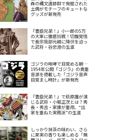
森の縄文遺跡群で発掘された
土偶がモチーフのキュートな
グッズが新発売
『豊臣兄弟！』小一郎の5万
の大軍に徹底抗戦！切腹覚悟
で長宗我部元親に降伏を迫っ
た武将・谷忠澄の生涯
ゴジラの咆哮で目覚める朝…
1954年公開『ゴジラ』の貴重
音源を搭載した「ゴジラ音声
目覚まし時計」が新発売
『豊臣兄弟！』で萩原護が演
じる武将・小堀正次とは？秀
長・秀吉・家康が重用、“出
家を重ねた実務派”の生涯
しっかり抹茶の味わい、さら
に果実の香りも楽しめる「無
糖フレーバー抹茶」ストロベ