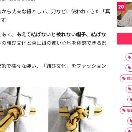
20
昔から丈夫な紐として、刀などに使われてきた「真
です。
をあて、
あえて結ばないと被れない帽子、結ばな
本の結び文化と真田紐の使い心地を体感できる逸
結び方次第で様々な装い、「結び文化」をファッション
。
戦
織