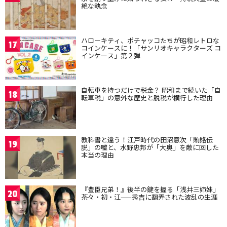
絶な執念
ハローキティ、ポチャッコたちが昭和レトロな
17
コインケースに！「サンリオキャラクターズ コ
インケース」第２弾
自転車を持つだけで税金？ 昭和まで続いた「自
18
転車税」の意外な歴史と脱税が横行した理由
教科書と違う！江戸時代の田沼意次「賄賂伝
19
説」の嘘と、水野忠邦が「大奥」を敵に回した
本当の理由
『豊臣兄弟！』後半の鍵を握る「浅井三姉妹」
20
茶々・初・江——秀吉に翻弄された波乱の生涯