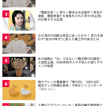
『豊臣兄弟！』茶々＝悪女はほぼ創作？秀吉が
3
溺愛、豊臣家滅亡を背負わされた茶々(井上和)
の壮絶すぎる生涯
なぜ浅井の旧臣は秀吉に従ったのか？ 武力を使
4
わず“自分の味方”に変えた裏工作の技法とは
あの装飾は「炎」ではない？縄文時代の国宝・
5
火焔型土器、5000年前の人々が刻んだ謎とデザ
インの秘密
鳩サブレーの豊島屋が『鳩の日』（8月10日）
6
限定グッズ詳細を発表！今年はシリコンポーチ
「はとっこ」
土偶なりきりパーカーも！青森の縄文遺跡群で