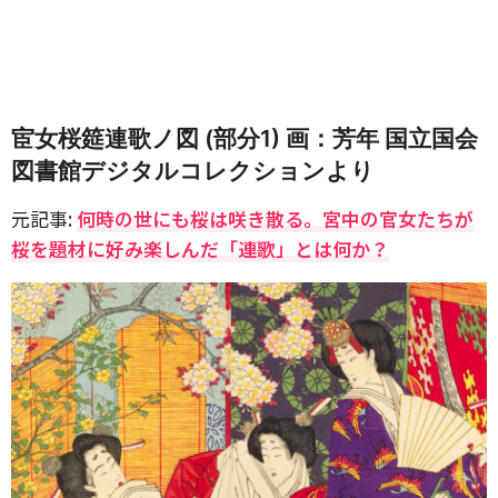
宦女桜筵連歌ノ図 (部分1) 画：芳年 国立国会
図書館デジタルコレクションより
元記事:
何時の世にも桜は咲き散る。宮中の官女たちが
桜を題材に好み楽しんだ「連歌」とは何か？