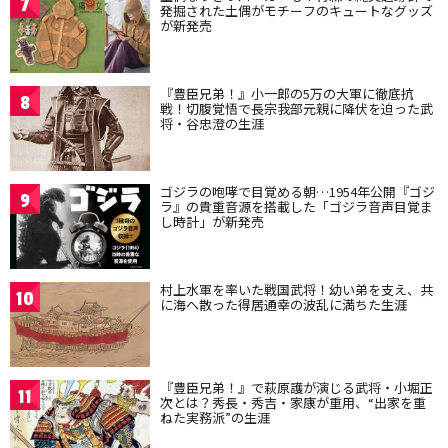
7
発掘された土偶がモチーフのキュートなグッズ
が新発売
『豊臣兄弟！』小一郎の5万の大軍に徹底抗
8
戦！切腹覚悟で長宗我部元親に降伏を迫った武
将・谷忠澄の生涯
ゴジラの咆哮で目覚める朝…1954年公開『ゴジ
9
ラ』の貴重音源を搭載した「ゴジラ音声目覚ま
し時計」が新発売
村上水軍を率いた戦国武将！幼い弟を支え、共
10
に海へ散った得居通幸の波乱に満ちた生涯
『豊臣兄弟！』で萩原護が演じる武将・小堀正
11
次とは？秀長・秀吉・家康が重用、“出家を重
ねた実務派”の生涯