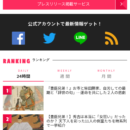
プレスリリース掲載サービス
公式アカウントで最新情報ゲット！
ランキング
RANKING
DAILY
WEEKLY
MONTHLY
24時間
週 間
月 間
『豊臣兄弟！』お市と柴田勝家、自刃しての最
1
期と「辞世の句」…運命を共にした２人の悲劇
【豊臣兄弟！】秀吉は本当に「女狂い」だった
2
のか？ 天下人を彩った11人の側室たちを時系列
で一挙紹介