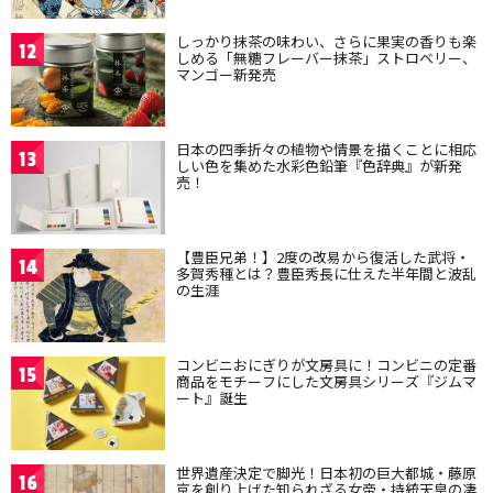
しっかり抹茶の味わい、さらに果実の香りも楽
12
しめる「無糖フレーバー抹茶」ストロベリー、
マンゴー新発売
日本の四季折々の植物や情景を描くことに相応
13
しい色を集めた水彩色鉛筆『色辞典』が新発
売！
【豊臣兄弟！】2度の改易から復活した武将・
14
多賀秀種とは？豊臣秀長に仕えた半年間と波乱
の生涯
コンビニおにぎりが文房具に！コンビニの定番
15
商品をモチーフにした文房具シリーズ『ジムマ
ート』誕生
世界遺産決定で脚光！日本初の巨大都城・藤原
16
京を創り上げた知られざる女帝・持統天皇の凄