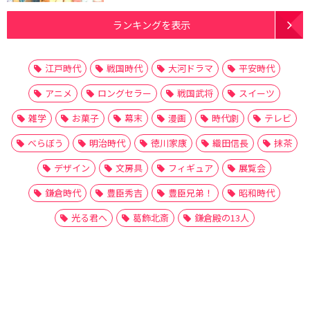
ランキングを表示
江戸時代
戦国時代
大河ドラマ
平安時代
アニメ
ロングセラー
戦国武将
スイーツ
雑学
お菓子
幕末
漫画
時代劇
テレビ
べらぼう
明治時代
徳川家康
織田信長
抹茶
デザイン
文房具
フィギュア
展覧会
鎌倉時代
豊臣秀吉
豊臣兄弟！
昭和時代
光る君へ
葛飾北斎
鎌倉殿の13人