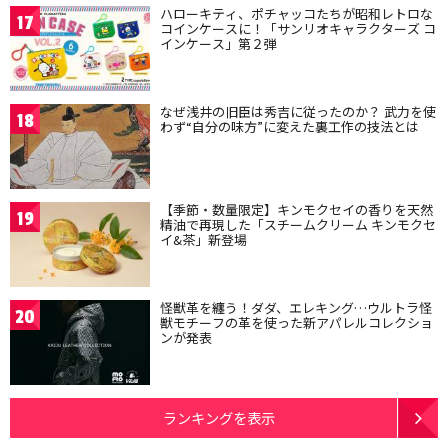
ハローキティ、ポチャッコたちが昭和レトロな
17
コインケースに！「サンリオキャラクターズ コ
インケース」第２弾
なぜ浅井の旧臣は秀吉に従ったのか？ 武力を使
18
わず“自分の味方”に変えた裏工作の技法とは
【季節・数量限定】キンモクセイの香りを天然
19
精油で再現した「スチームクリーム キンモクセ
イ&茶」新登場
怪獣革を纏う！ダダ、エレキング…ウルトラ怪
20
獣モチーフの革を使った新アパレルコレクショ
ンが発表
ランキングを表示