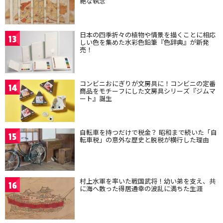
絶な執念
日本の四季折々の植物や情景を描くことに相応
13
しい色を集めた水彩色鉛筆『色辞典』が新発
売！
コンビニおにぎりが文房具に！コンビニの定番
14
商品をモチーフにした文房具シリーズ『ジムマ
ート』誕生
自転車を持つだけで税金？ 昭和まで続いた「自
15
転車税」の意外な歴史と脱税が横行した理由
村上水軍を率いた戦国武将！幼い弟を支え、共
16
に海へ散った得居通幸の波乱に満ちた生涯