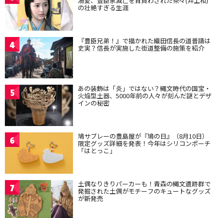
溺愛、豊臣家滅亡を背負わされた茶々(井上和)
の壮絶すぎる生涯
『豊臣兄弟！』で描かれた織田信長の道普請は
4
史実？信長が実施した街道整備の施策を紹介
あの装飾は「炎」ではない？縄文時代の国宝・
5
火焔型土器、5000年前の人々が刻んだ謎とデザ
インの秘密
鳩サブレーの豊島屋が『鳩の日』（8月10日）
6
限定グッズ詳細を発表！今年はシリコンポーチ
「はとっこ」
土偶なりきりパーカーも！青森の縄文遺跡群で
7
発掘された土偶がモチーフのキュートなグッズ
が新発売