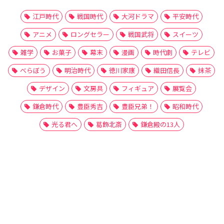
江戸時代
戦国時代
大河ドラマ
平安時代
アニメ
ロングセラー
戦国武将
スイーツ
雑学
お菓子
幕末
漫画
時代劇
テレビ
べらぼう
明治時代
徳川家康
織田信長
抹茶
デザイン
文房具
フィギュア
展覧会
鎌倉時代
豊臣秀吉
豊臣兄弟！
昭和時代
光る君へ
葛飾北斎
鎌倉殿の13人