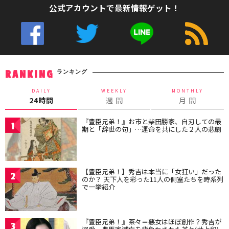
公式アカウントで最新情報ゲット！
ランキング
RANKING
DAILY
WEEKLY
MONTHLY
24時間
週 間
月 間
『豊臣兄弟！』お市と柴田勝家、自刃しての最
1
期と「辞世の句」…運命を共にした２人の悲劇
【豊臣兄弟！】秀吉は本当に「女狂い」だった
2
のか？ 天下人を彩った11人の側室たちを時系列
で一挙紹介
『豊臣兄弟！』茶々＝悪女はほぼ創作？秀吉が
3