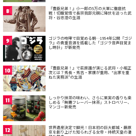
『豊臣兄弟！』小一郎の5万の大軍に徹底抗
8
戦！切腹覚悟で長宗我部元親に降伏を迫った武
将・谷忠澄の生涯
ゴジラの咆哮で目覚める朝…1954年公開『ゴジ
9
ラ』の貴重音源を搭載した「ゴジラ音声目覚ま
し時計」が新発売
『豊臣兄弟！』で萩原護が演じる武将・小堀正
10
次とは？秀長・秀吉・家康が重用、“出家を重
ねた実務派”の生涯
しっかり抹茶の味わい、さらに果実の香りも楽
11
しめる「無糖フレーバー抹茶」ストロベリー、
マンゴー新発売
世界遺産決定で脚光！日本初の巨大都城・藤原
12
京を創り上げた知られざる女帝・持統天皇の凄