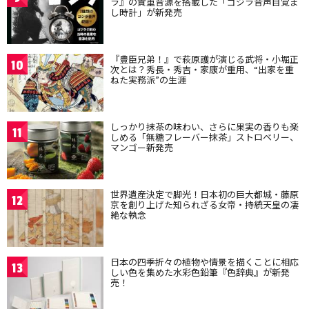
ラ』の貴重音源を搭載した「ゴジラ音声目覚ま
し時計」が新発売
『豊臣兄弟！』で萩原護が演じる武将・小堀正
10
次とは？秀長・秀吉・家康が重用、“出家を重
ねた実務派”の生涯
しっかり抹茶の味わい、さらに果実の香りも楽
11
しめる「無糖フレーバー抹茶」ストロベリー、
マンゴー新発売
世界遺産決定で脚光！日本初の巨大都城・藤原
12
京を創り上げた知られざる女帝・持統天皇の凄
絶な執念
日本の四季折々の植物や情景を描くことに相応
13
しい色を集めた水彩色鉛筆『色辞典』が新発
売！