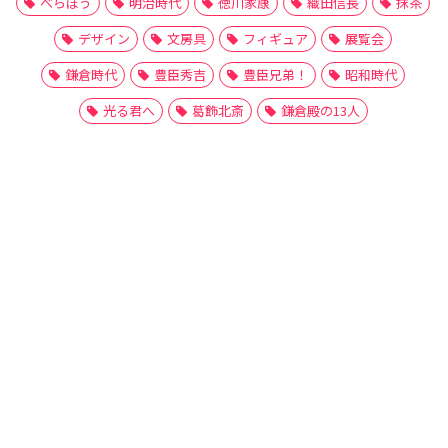
べらぼう
明治時代
徳川家康
織田信長
抹茶
デザイン
文房具
フィギュア
展覧会
鎌倉時代
豊臣秀吉
豊臣兄弟！
昭和時代
光る君へ
葛飾北斎
鎌倉殿の13人