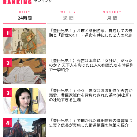
ランキング
RANKING
DAILY
WEEKLY
MONTHLY
24時間
週 間
月 間
『豊臣兄弟！』お市と柴田勝家、自刃しての最
1
期と「辞世の句」…運命を共にした２人の悲劇
【豊臣兄弟！】秀吉は本当に「女狂い」だった
2
のか？ 天下人を彩った11人の側室たちを時系列
で一挙紹介
『豊臣兄弟！』茶々＝悪女はほぼ創作？秀吉が
3
溺愛、豊臣家滅亡を背負わされた茶々(井上和)
の壮絶すぎる生涯
『豊臣兄弟！』で描かれた織田信長の道普請は
4
史実？信長が実施した街道整備の施策を紹介