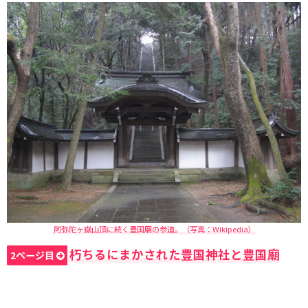
阿弥陀ヶ嶽山頂に続く豊国廟の参道。（写真：Wikipedia）
朽ちるにまかされた豊国神社と豊国廟
2ページ目