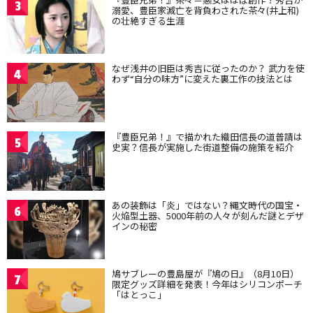
3
溺愛、豊臣家滅亡を背負わされた茶々(井上和)
の壮絶すぎる生涯
なぜ浅井の旧臣は秀吉に従ったのか？ 武力を使
4
わず“自分の味方”に変えた裏工作の技法とは
『豊臣兄弟！』で描かれた織田信長の道普請は
5
史実？信長が実施した街道整備の施策を紹介
あの装飾は「炎」ではない？縄文時代の国宝・
6
火焔型土器、5000年前の人々が刻んだ謎とデザ
インの秘密
鳩サブレーの豊島屋が『鳩の日』（8月10日）
7
限定グッズ詳細を発表！今年はシリコンポーチ
「はとっこ」