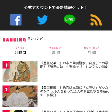
公式アカウントで最新情報ゲット！
ランキング
RANKING
DAILY
WEEKLY
MONTHLY
24時間
週 間
月 間
『豊臣兄弟！』お市と柴田勝家、自刃しての最
1
期と「辞世の句」…運命を共にした２人の悲劇
【豊臣兄弟！】秀吉は本当に「女狂い」だった
2
のか？ 天下人を彩った11人の側室たちを時系列
で一挙紹介
『豊臣兄弟！』茶々＝悪女はほぼ創作？秀吉が