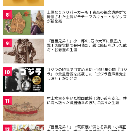
土偶なりきりパーカーも！青森の縄文遺跡群で
8
発掘された土偶がモチーフのキュートなグッズ
が新発売
『豊臣兄弟！』小一郎の5万の大軍に徹底抗
9
戦！切腹覚悟で長宗我部元親に降伏を迫った武
将・谷忠澄の生涯
ゴジラの咆哮で目覚める朝…1954年公開『ゴジ
10
ラ』の貴重音源を搭載した「ゴジラ音声目覚ま
し時計」が新発売
村上水軍を率いた戦国武将！幼い弟を支え、共
11
に海へ散った得居通幸の波乱に満ちた生涯
『豊臣兄弟！』で萩原護が演じる武将・小堀正
12