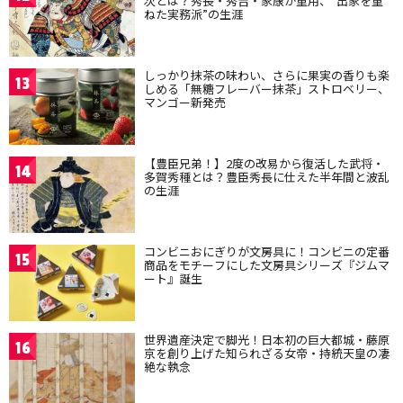
次とは？秀長・秀吉・家康が重用、“出家を重
ねた実務派”の生涯
しっかり抹茶の味わい、さらに果実の香りも楽
13
しめる「無糖フレーバー抹茶」ストロベリー、
マンゴー新発売
【豊臣兄弟！】2度の改易から復活した武将・
14
多賀秀種とは？豊臣秀長に仕えた半年間と波乱
の生涯
コンビニおにぎりが文房具に！コンビニの定番
15
商品をモチーフにした文房具シリーズ『ジムマ
ート』誕生
世界遺産決定で脚光！日本初の巨大都城・藤原
16
京を創り上げた知られざる女帝・持統天皇の凄
絶な執念