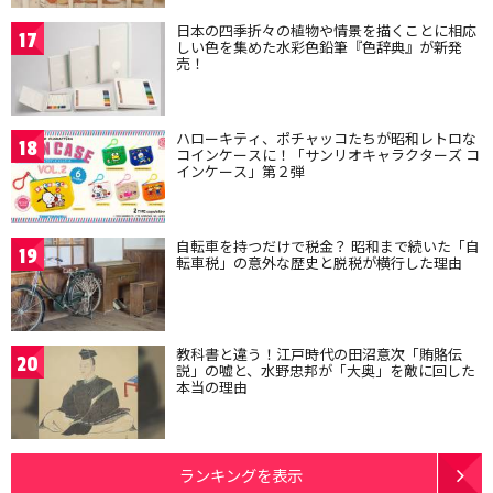
日本の四季折々の植物や情景を描くことに相応
17
しい色を集めた水彩色鉛筆『色辞典』が新発
売！
ハローキティ、ポチャッコたちが昭和レトロな
18
コインケースに！「サンリオキャラクターズ コ
インケース」第２弾
自転車を持つだけで税金？ 昭和まで続いた「自
19
転車税」の意外な歴史と脱税が横行した理由
教科書と違う！江戸時代の田沼意次「賄賂伝
20
説」の嘘と、水野忠邦が「大奥」を敵に回した
本当の理由
ランキングを表示