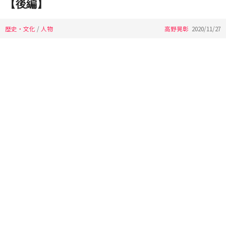
【後編】
歴史・文化
/
人物
高野晃彰
2020/11/27