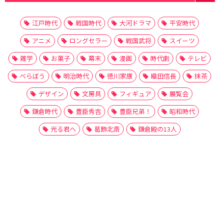
江戸時代
戦国時代
大河ドラマ
平安時代
アニメ
ロングセラー
戦国武将
スイーツ
雑学
お菓子
幕末
漫画
時代劇
テレビ
べらぼう
明治時代
徳川家康
織田信長
抹茶
デザイン
文房具
フィギュア
展覧会
鎌倉時代
豊臣秀吉
豊臣兄弟！
昭和時代
光る君へ
葛飾北斎
鎌倉殿の13人