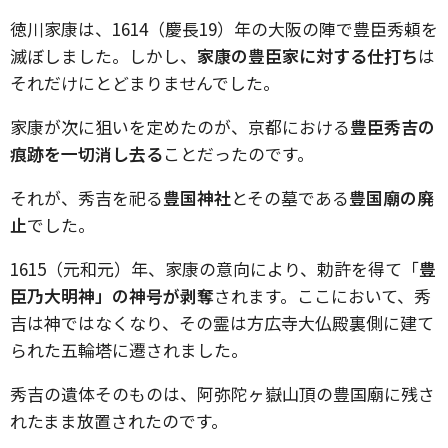
徳川家康は、1614（慶長19）年の大阪の陣で豊臣秀頼を
滅ぼしました。しかし、
家康の豊臣家に対する仕打ち
は
それだけにとどまりませんでした。
家康が次に狙いを定めたのが、京都における
豊臣秀吉の
痕跡を一切消し去る
ことだったのです。
それが、秀吉を祀る
豊国神社
とその墓である
豊国廟の廃
止
でした。
1615（元和元）年、家康の意向により、勅許を得て「
豊
臣乃大明神」の神号が剥奪
されます。ここにおいて、秀
吉は神ではなくなり、その霊は方広寺大仏殿裏側に建て
られた五輪塔に遷されました。
秀吉の遺体そのものは、阿弥陀ヶ嶽山頂の豊国廟に残さ
れたまま放置されたのです。