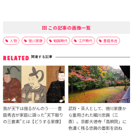
この記事の画像一覧
人物
徳川家康
戦国時代
江戸時代
豊臣秀吉
関連する記事
RELATED
我が天下は揺るがんのう……豊
武将・茶人として、徳川家康か
臣秀吉が家臣に語った”天下取り
ら重用された細川忠興（三
の三要素”とは【どうする家康】
斎）。京都大徳寺「高桐院」に
色濃く残る忠興の面影を訪ね