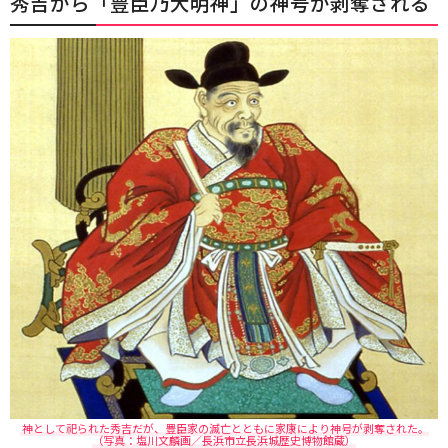
秀吉から「豊臣乃大明神」の神号が剥奪される
神として祀られた秀吉だが、豊臣家の滅亡とともに家康により神号が剥奪された。
（写真：塩川文麟画／長浜市立長浜城歴史博物館蔵）