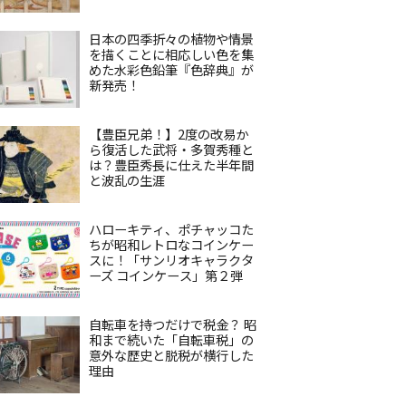
日本の四季折々の植物や情景
を描くことに相応しい色を集
めた水彩色鉛筆『色辞典』が
新発売！
【豊臣兄弟！】2度の改易か
ら復活した武将・多賀秀種と
は？豊臣秀長に仕えた半年間
と波乱の生涯
ハローキティ、ポチャッコた
ちが昭和レトロなコインケー
スに！「サンリオキャラクタ
ーズ コインケース」第２弾
自転車を持つだけで税金？ 昭
和まで続いた「自転車税」の
意外な歴史と脱税が横行した
理由