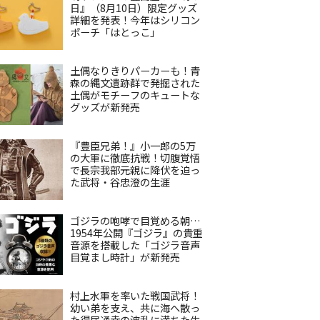
日』（8月10日）限定グッズ
詳細を発表！今年はシリコン
ポーチ「はとっこ」
土偶なりきりパーカーも！青
森の縄文遺跡群で発掘された
土偶がモチーフのキュートな
グッズが新発売
『豊臣兄弟！』小一郎の5万
の大軍に徹底抗戦！切腹覚悟
で長宗我部元親に降伏を迫っ
た武将・谷忠澄の生涯
ゴジラの咆哮で目覚める朝…
1954年公開『ゴジラ』の貴重
音源を搭載した「ゴジラ音声
目覚まし時計」が新発売
村上水軍を率いた戦国武将！
幼い弟を支え、共に海へ散っ
た得居通幸の波乱に満ちた生