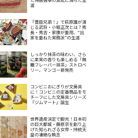
涯
『豊臣兄弟！』で萩原護が演
じる武将・小堀正次とは？秀
長・秀吉・家康が重用、“出
家を重ねた実務派”の生涯
しっかり抹茶の味わい、さら
に果実の香りも楽しめる「無
糖フレーバー抹茶」ストロベ
リー、マンゴー新発売
コンビニおにぎりが文房具
に！コンビニの定番商品をモ
チーフにした文房具シリーズ
『ジムマート』誕生
世界遺産決定で脚光！日本初
の巨大都城・藤原京を創り上
げた知られざる女帝・持統天
皇の凄絶な執念