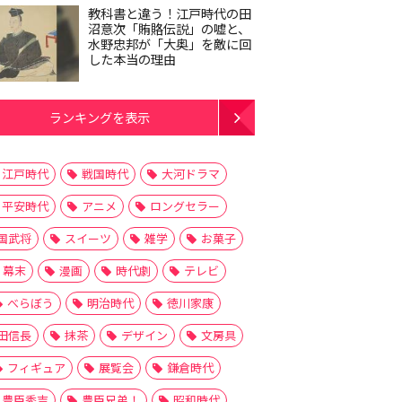
教科書と違う！江戸時代の田
沼意次「賄賂伝説」の嘘と、
水野忠邦が「大奥」を敵に回
した本当の理由
ランキングを表示
江戸時代
戦国時代
大河ドラマ
平安時代
アニメ
ロングセラー
国武将
スイーツ
雑学
お菓子
幕末
漫画
時代劇
テレビ
べらぼう
明治時代
徳川家康
田信長
抹茶
デザイン
文房具
フィギュア
展覧会
鎌倉時代
豊臣秀吉
豊臣兄弟！
昭和時代