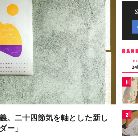
RAN
DA
2
1
2
義。二十四節気を軸とした新し
ダー」