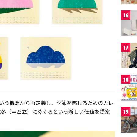
16
17
18
という概念から再定義し、季節を感じるためのカレ
立冬（＝四立）にめくるという新しい価値を提案
19