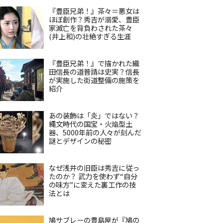
『豊臣兄弟！』茶々＝悪女は
ほぼ創作？秀吉が溺愛、豊臣
家滅亡を背負わされた茶々
(井上和)の壮絶すぎる生涯
『豊臣兄弟！』で描かれた織
田信長の道普請は史実？信長
が実施した街道整備の施策を
紹介
あの装飾は「炎」ではない？
縄文時代の国宝・火焔型土
器、5000年前の人々が刻んだ
謎とデザインの秘密
なぜ浅井の旧臣は秀吉に従っ
たのか？ 武力を使わず“自分
の味方”に変えた裏工作の技
法とは
鳩サブレーの豊島屋が『鳩の