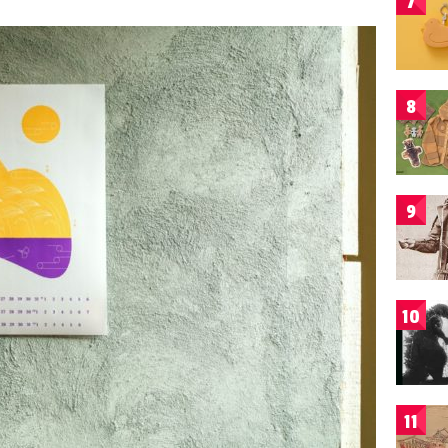
7
8
9
10
11