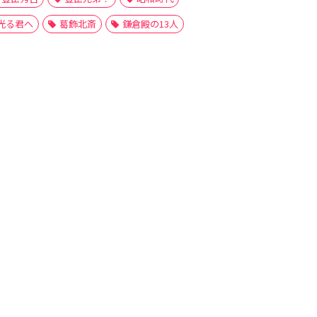
光る君へ
葛飾北斎
鎌倉殿の13人