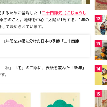
整するために登場した「
二十四節気（にじゅうし
12
た季節のこと。地球を中心に太陽が1周する、1年の
等分して決められています。
…1年間を24個に分けた日本の季節「二十四節
13
」「秋」「冬」の四季に、表紙を兼ねた「新年」
14
です。
15