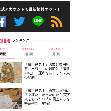
公式アカウントで最新情報ゲット！
ランキング
KING
ILY
WEEKLY
MONTHLY
4時間
週 間
月 間
『豊臣兄弟！』お市と柴田勝
家、自刃しての最期と「辞世
の句」…運命を共にした２人
の悲劇
【豊臣兄弟！】秀吉は本当に
「女狂い」だったのか？ 天下
人を彩った11人の側室たちを
時系列で一挙紹介