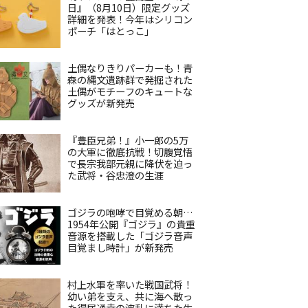
日』（8月10日）限定グッズ
詳細を発表！今年はシリコン
ポーチ「はとっこ」
土偶なりきりパーカーも！青
森の縄文遺跡群で発掘された
土偶がモチーフのキュートな
グッズが新発売
『豊臣兄弟！』小一郎の5万
の大軍に徹底抗戦！切腹覚悟
で長宗我部元親に降伏を迫っ
た武将・谷忠澄の生涯
ゴジラの咆哮で目覚める朝…
1954年公開『ゴジラ』の貴重
音源を搭載した「ゴジラ音声
目覚まし時計」が新発売
村上水軍を率いた戦国武将！
幼い弟を支え、共に海へ散っ
た得居通幸の波乱に満ちた生