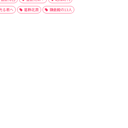
光る君へ
葛飾北斎
鎌倉殿の13人