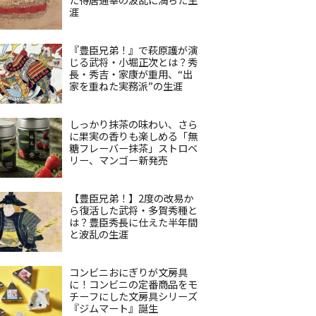
涯
『豊臣兄弟！』で萩原護が演
じる武将・小堀正次とは？秀
長・秀吉・家康が重用、“出
家を重ねた実務派”の生涯
しっかり抹茶の味わい、さら
に果実の香りも楽しめる「無
糖フレーバー抹茶」ストロベ
リー、マンゴー新発売
【豊臣兄弟！】2度の改易か
ら復活した武将・多賀秀種と
は？豊臣秀長に仕えた半年間
と波乱の生涯
コンビニおにぎりが文房具
に！コンビニの定番商品をモ
チーフにした文房具シリーズ
『ジムマート』誕生