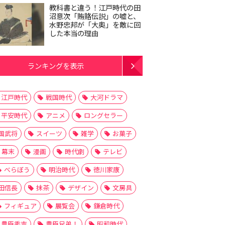
教科書と違う！江戸時代の田
沼意次「賄賂伝説」の嘘と、
水野忠邦が「大奥」を敵に回
した本当の理由
ランキングを表示
江戸時代
戦国時代
大河ドラマ
平安時代
アニメ
ロングセラー
国武将
スイーツ
雑学
お菓子
幕末
漫画
時代劇
テレビ
べらぼう
明治時代
徳川家康
田信長
抹茶
デザイン
文房具
フィギュア
展覧会
鎌倉時代
豊臣秀吉
豊臣兄弟！
昭和時代