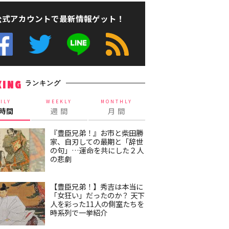
公式アカウントで最新情報ゲット！
ランキング
KING
ILY
WEEKLY
MONTHLY
4時間
週 間
月 間
『豊臣兄弟！』お市と柴田勝
家、自刃しての最期と「辞世
の句」…運命を共にした２人
の悲劇
【豊臣兄弟！】秀吉は本当に
「女狂い」だったのか？ 天下
人を彩った11人の側室たちを
時系列で一挙紹介