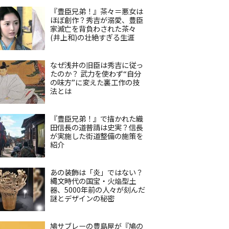
『豊臣兄弟！』茶々＝悪女は
ほぼ創作？秀吉が溺愛、豊臣
家滅亡を背負わされた茶々
(井上和)の壮絶すぎる生涯
なぜ浅井の旧臣は秀吉に従っ
たのか？ 武力を使わず“自分
の味方”に変えた裏工作の技
法とは
『豊臣兄弟！』で描かれた織
田信長の道普請は史実？信長
が実施した街道整備の施策を
紹介
あの装飾は「炎」ではない？
縄文時代の国宝・火焔型土
器、5000年前の人々が刻んだ
謎とデザインの秘密
鳩サブレーの豊島屋が『鳩の