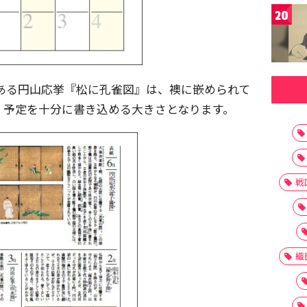
20
ある円山応挙『松に孔雀図』は、襖に嵌められて
、予定を十分に書き込める大きさとなります。
戦
織