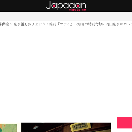
浮世絵
応挙推し要チェック！雑誌『サライ』12月号の特別付録に円山応挙のカレ