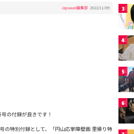
Japaaan編集部
2022/11/09
3
4
5
6
新号の付録が良きです！
月号の特別付録として、「円山応挙障壁画 里帰り特