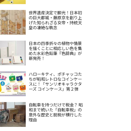
世界遺産決定で脚光！日本初
の巨大都城・藤原京を創り上
げた知られざる女帝・持統天
皇の凄絶な執念
日本の四季折々の植物や情景
を描くことに相応しい色を集
めた水彩色鉛筆『色辞典』が
新発売！
ハローキティ、ポチャッコた
ちが昭和レトロなコインケー
スに！「サンリオキャラクタ
ーズ コインケース」第２弾
自転車を持つだけで税金？ 昭
和まで続いた「自転車税」の
意外な歴史と脱税が横行した
理由