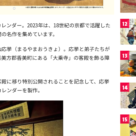
12
レンダー。2023年は、18世紀の京都で活躍した
門の名作を集めています。
山応挙（まるやまおうきょ）。応挙と弟子たちが
13
県美方郡香美町にある「大乗寺」の客殿を飾る障
客殿に移り特別公開されることを記念して、応挙
14
カレンダーを製作。
15