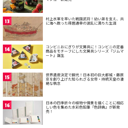
村上水軍を率いた戦国武将！幼い弟を支え、共
13
に海へ散った得居通幸の波乱に満ちた生涯
コンビニおにぎりが文房具に！コンビニの定番
14
商品をモチーフにした文房具シリーズ『ジムマ
ート』誕生
世界遺産決定で脚光！日本初の巨大都城・藤原
15
京を創り上げた知られざる女帝・持統天皇の凄
絶な執念
日本の四季折々の植物や情景を描くことに相応
16
しい色を集めた水彩色鉛筆『色辞典』が新発
売！