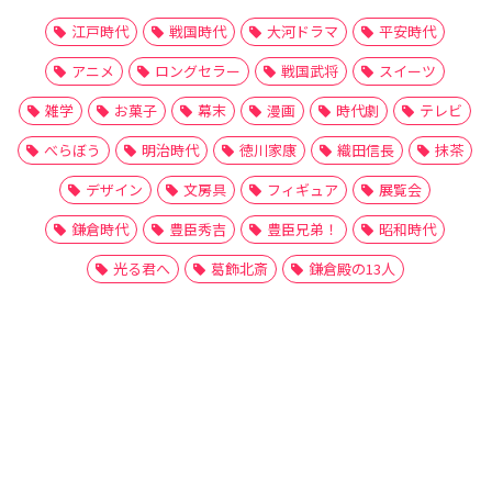
江戸時代
戦国時代
大河ドラマ
平安時代
アニメ
ロングセラー
戦国武将
スイーツ
雑学
お菓子
幕末
漫画
時代劇
テレビ
べらぼう
明治時代
徳川家康
織田信長
抹茶
デザイン
文房具
フィギュア
展覧会
鎌倉時代
豊臣秀吉
豊臣兄弟！
昭和時代
光る君へ
葛飾北斎
鎌倉殿の13人