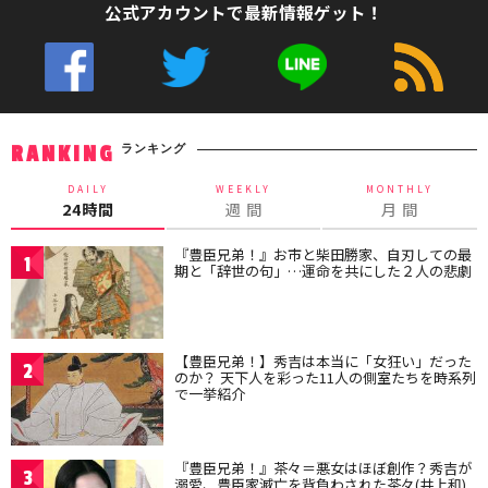
公式アカウントで最新情報ゲット！
ランキング
RANKING
DAILY
WEEKLY
MONTHLY
24時間
週 間
月 間
『豊臣兄弟！』お市と柴田勝家、自刃しての最
1
期と「辞世の句」…運命を共にした２人の悲劇
【豊臣兄弟！】秀吉は本当に「女狂い」だった
2
のか？ 天下人を彩った11人の側室たちを時系列
で一挙紹介
『豊臣兄弟！』茶々＝悪女はほぼ創作？秀吉が
3
溺愛、豊臣家滅亡を背負わされた茶々(井上和)