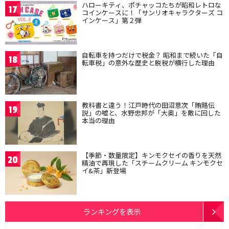
ハローキティ、ポチャッコたちが昭和レトロな
17
コインケースに！「サンリオキャラクターズ コ
インケース」第２弾
自転車を持つだけで税金？ 昭和まで続いた「自
18
転車税」の意外な歴史と脱税が横行した理由
教科書と違う！江戸時代の田沼意次「賄賂伝
19
説」の嘘と、水野忠邦が「大奥」を敵に回した
本当の理由
【季節・数量限定】キンモクセイの香りを天然
20
精油で再現した「スチームクリーム キンモクセ
イ&茶」新登場
ランキングを表示