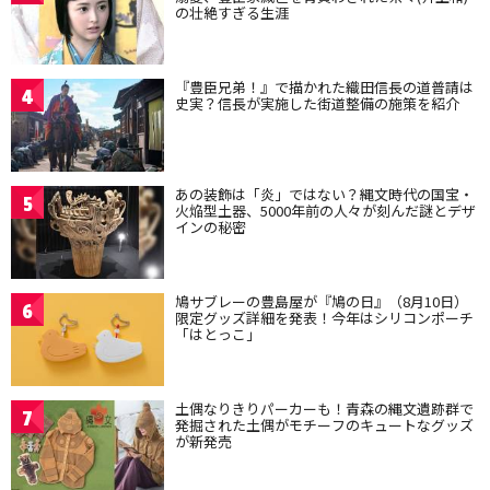
の壮絶すぎる生涯
『豊臣兄弟！』で描かれた織田信長の道普請は
4
史実？信長が実施した街道整備の施策を紹介
あの装飾は「炎」ではない？縄文時代の国宝・
5
火焔型土器、5000年前の人々が刻んだ謎とデザ
インの秘密
鳩サブレーの豊島屋が『鳩の日』（8月10日）
6
限定グッズ詳細を発表！今年はシリコンポーチ
「はとっこ」
土偶なりきりパーカーも！青森の縄文遺跡群で
7
発掘された土偶がモチーフのキュートなグッズ
が新発売