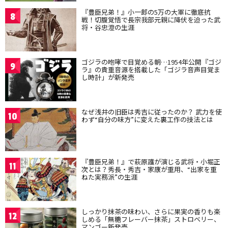
『豊臣兄弟！』小一郎の5万の大軍に徹底抗
8
戦！切腹覚悟で長宗我部元親に降伏を迫った武
将・谷忠澄の生涯
ゴジラの咆哮で目覚める朝…1954年公開『ゴジ
9
ラ』の貴重音源を搭載した「ゴジラ音声目覚ま
し時計」が新発売
なぜ浅井の旧臣は秀吉に従ったのか？ 武力を使
10
わず“自分の味方”に変えた裏工作の技法とは
『豊臣兄弟！』で萩原護が演じる武将・小堀正
11
次とは？秀長・秀吉・家康が重用、“出家を重
ねた実務派”の生涯
しっかり抹茶の味わい、さらに果実の香りも楽
12
しめる「無糖フレーバー抹茶」ストロベリー、
マンゴー新発売