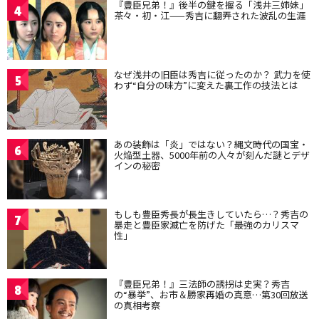
『豊臣兄弟！』後半の鍵を握る「浅井三姉妹」
4
茶々・初・江——秀吉に翻弄された波乱の生涯
なぜ浅井の旧臣は秀吉に従ったのか？ 武力を使
5
わず“自分の味方”に変えた裏工作の技法とは
あの装飾は「炎」ではない？縄文時代の国宝・
6
火焔型土器、5000年前の人々が刻んだ謎とデザ
インの秘密
もしも豊臣秀長が長生きしていたら…？秀吉の
7
暴走と豊臣家滅亡を防げた「最強のカリスマ
性」
『豊臣兄弟！』三法師の誘拐は史実？秀吉
8
の“暴挙”、お市＆勝家再婚の真意…第30回放送
の真相考察