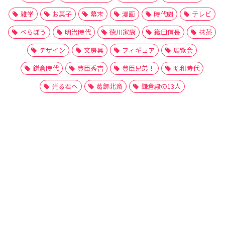
雑学
お菓子
幕末
漫画
時代劇
テレビ
べらぼう
明治時代
徳川家康
織田信長
抹茶
デザイン
文房具
フィギュア
展覧会
鎌倉時代
豊臣秀吉
豊臣兄弟！
昭和時代
光る君へ
葛飾北斎
鎌倉殿の13人