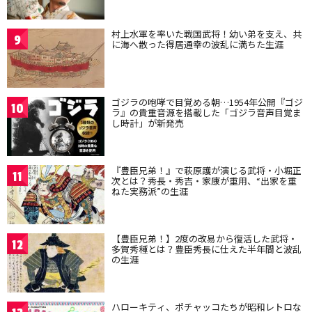
村上水軍を率いた戦国武将！幼い弟を支え、共
9
に海へ散った得居通幸の波乱に満ちた生涯
ゴジラの咆哮で目覚める朝…1954年公開『ゴジ
10
ラ』の貴重音源を搭載した「ゴジラ音声目覚ま
し時計」が新発売
『豊臣兄弟！』で萩原護が演じる武将・小堀正
11
次とは？秀長・秀吉・家康が重用、“出家を重
ねた実務派”の生涯
【豊臣兄弟！】2度の改易から復活した武将・
12
多賀秀種とは？豊臣秀長に仕えた半年間と波乱
の生涯
ハローキティ、ポチャッコたちが昭和レトロな