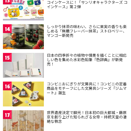
13
コインケースに！「サンリオキャラクターズ コ
インケース」第２弾
しっかり抹茶の味わい、さらに果実の香りも楽
14
しめる「無糖フレーバー抹茶」ストロベリー、
マンゴー新発売
日本の四季折々の植物や情景を描くことに相応
15
しい色を集めた水彩色鉛筆『色辞典』が新発
売！
コンビニおにぎりが文房具に！コンビニの定番
16
商品をモチーフにした文房具シリーズ『ジムマ
ート』誕生
世界遺産決定で脚光！日本初の巨大都城・藤原
17
京を創り上げた知られざる女帝・持統天皇の凄
絶な執念