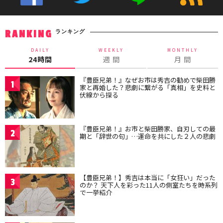
ランキング
RANKING
DAILY
WEEKLY
MONTHLY
24時間
週 間
月 間
『豊臣兄弟！』なぜお市は秀吉の勧めで柴田勝
1
家と再婚した？悲劇に繋がる「真相」を史料と
伏線から探る
『豊臣兄弟！』お市と柴田勝家、自刃しての最
2
期と「辞世の句」…運命を共にした２人の悲劇
【豊臣兄弟！】秀吉は本当に「女狂い」だった
3
のか？ 天下人を彩った11人の側室たちを時系列
で一挙紹介