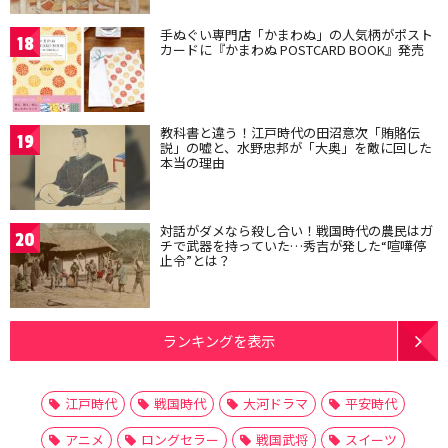
手ぬぐい専門店「かまわぬ」の人気柄がポスト
18
カードに『かまわぬ POSTCARD BOOK』発売
教科書と違う！江戸時代の田沼意次「賄賂伝
19
説」の嘘と、水野忠邦が「大奥」を敵に回した
本当の理由
対話がダメなら殺し合い！戦国時代の農民はガ
20
チで武器を持っていた…秀吉が発した“喧嘩停
止令”とは？
ランキングを表示
江戸時代
戦国時代
大河ドラマ
平安時代
アニメ
ロングセラー
戦国武将
スイーツ