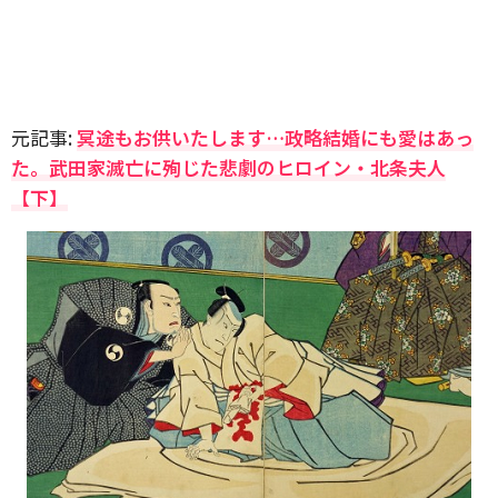
元記事:
冥途もお供いたします…政略結婚にも愛はあっ
た。武田家滅亡に殉じた悲劇のヒロイン・北条夫人
【下】