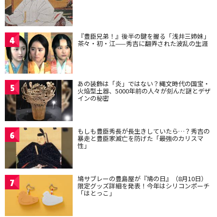
『豊臣兄弟！』後半の鍵を握る「浅井三姉妹」
4
茶々・初・江——秀吉に翻弄された波乱の生涯
あの装飾は「炎」ではない？縄文時代の国宝・
5
火焔型土器、5000年前の人々が刻んだ謎とデザ
インの秘密
もしも豊臣秀長が長生きしていたら…？秀吉の
6
暴走と豊臣家滅亡を防げた「最強のカリスマ
性」
鳩サブレーの豊島屋が『鳩の日』（8月10日）
7
限定グッズ詳細を発表！今年はシリコンポーチ
「はとっこ」