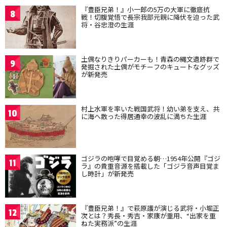
『豊臣兄弟！』小一郎の5万の大軍に徹底抗
8
戦！切腹覚悟で長宗我部元親に降伏を迫った武
将・谷忠澄の生涯
土偶なりきりパーカーも！青森の縄文遺跡群で
9
発掘された土偶がモチーフのキュートなグッズ
が新発売
村上水軍を率いた戦国武将！幼い弟を支え、共
10
に海へ散った得居通幸の波乱に満ちた生涯
ゴジラの咆哮で目覚める朝…1954年公開『ゴジ
11
ラ』の貴重音源を搭載した「ゴジラ音声目覚ま
し時計」が新発売
『豊臣兄弟！』で萩原護が演じる武将・小堀正
12
次とは？秀長・秀吉・家康が重用、“出家を重
ねた実務派”の生涯