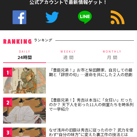
公式アカウントで最新情報ゲット！
ランキング
RANKING
DAILY
WEEKLY
MONTHLY
24時間
週 間
月 間
『豊臣兄弟！』お市と柴田勝家、自刃しての最
1
期と「辞世の句」…運命を共にした２人の悲劇
【豊臣兄弟！】秀吉は本当に「女狂い」だった
2
のか？ 天下人を彩った11人の側室たちを時系列
で一挙紹介
なぜ浅井の旧臣は秀吉に従ったのか？ 武力を使
3
わず“自分の味方”に変えた裏工作の技法とは