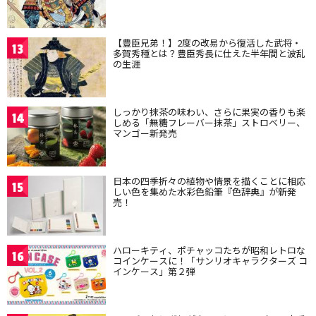
【豊臣兄弟！】2度の改易から復活した武将・
13
多賀秀種とは？豊臣秀長に仕えた半年間と波乱
の生涯
しっかり抹茶の味わい、さらに果実の香りも楽
14
しめる「無糖フレーバー抹茶」ストロベリー、
マンゴー新発売
日本の四季折々の植物や情景を描くことに相応
15
しい色を集めた水彩色鉛筆『色辞典』が新発
売！
ハローキティ、ポチャッコたちが昭和レトロな
16
コインケースに！「サンリオキャラクターズ コ
インケース」第２弾