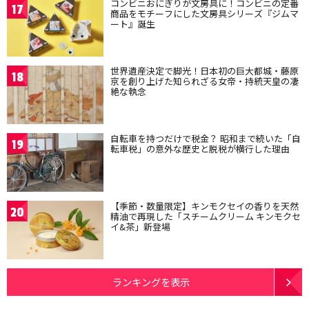
コンビニおにぎりが文房具に！コンビニの定番
17
商品をモチーフにした文房具シリーズ『ジムマ
ート』誕生
世界遺産決定で脚光！日本初の巨大都城・藤原
18
京を創り上げた知られざる女帝・持統天皇の凄
絶な執念
自転車を持つだけで税金？ 昭和まで続いた「自
19
転車税」の意外な歴史と脱税が横行した理由
【季節・数量限定】キンモクセイの香りを天然
20
精油で再現した「スチームクリーム キンモクセ
イ&茶」新登場
ランキングを表示