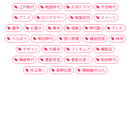
江戸時代
戦国時代
大河ドラマ
平安時代
アニメ
ロングセラー
戦国武将
スイーツ
雑学
お菓子
幕末
漫画
時代劇
テレビ
べらぼう
明治時代
徳川家康
織田信長
抹茶
デザイン
文房具
フィギュア
展覧会
鎌倉時代
豊臣秀吉
豊臣兄弟！
昭和時代
光る君へ
葛飾北斎
鎌倉殿の13人