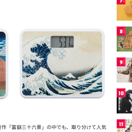
7
8
9
10
11
表作「富嶽三十六景」の中でも、取り分けて人気