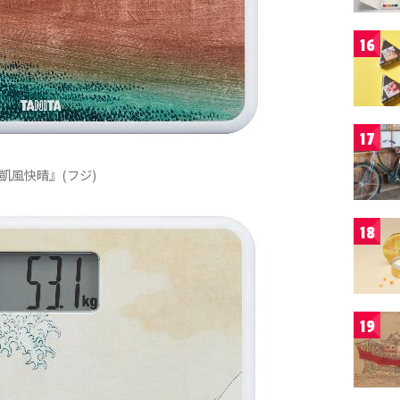
16
17
凱風快晴』(フジ)
18
19