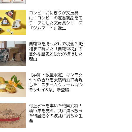
コンビニおにぎりが文房具
に！コンビニの定番商品をモ
チーフにした文房具シリーズ
『ジムマート』誕生
自転車を持つだけで税金？ 昭
和まで続いた「自転車税」の
意外な歴史と脱税が横行した
理由
【季節・数量限定】キンモク
セイの香りを天然精油で再現
した「スチームクリーム キン
モクセイ&茶」新登場
村上水軍を率いた戦国武将！
幼い弟を支え、共に海へ散っ
た得居通幸の波乱に満ちた生
涯