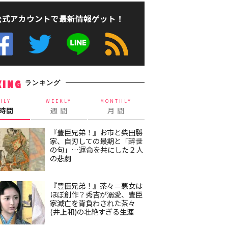
公式アカウントで最新情報ゲット！
ランキング
KING
ILY
WEEKLY
MONTHLY
4時間
週 間
月 間
『豊臣兄弟！』お市と柴田勝
家、自刃しての最期と「辞世
の句」…運命を共にした２人
の悲劇
『豊臣兄弟！』茶々＝悪女は
ほぼ創作？秀吉が溺愛、豊臣
家滅亡を背負わされた茶々
(井上和)の壮絶すぎる生涯