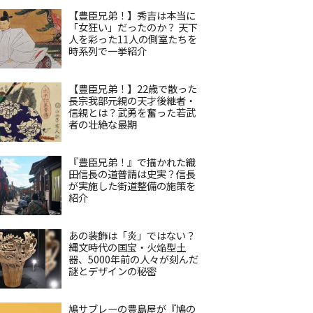
【豊臣兄弟！】秀吉は本当に
「女狂い」だったのか？ 天下
人を彩った11人の側室たちを
時系列で一挙紹介
【豊臣兄弟！】22歳で散った
長宗我部元親の天才後継者・
信親とは？武勇を奮った若武
者の壮絶な最期
『豊臣兄弟！』で描かれた織
田信長の道普請は史実？信長
が実施した街道整備の施策を
紹介
あの装飾は「炎」ではない？
縄文時代の国宝・火焔型土
器、5000年前の人々が刻んだ
謎とデザインの秘密
鳩サブレーの豊島屋が『鳩の