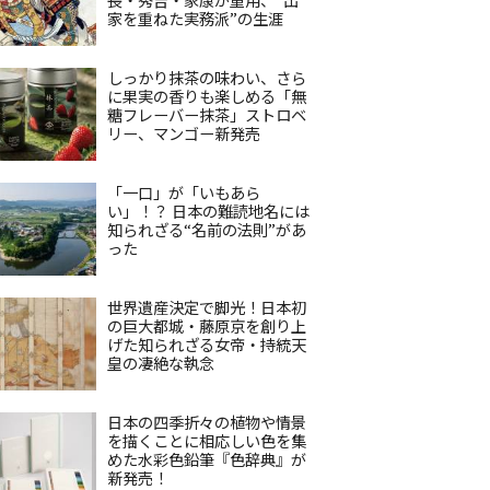
家を重ねた実務派”の生涯
しっかり抹茶の味わい、さら
に果実の香りも楽しめる「無
糖フレーバー抹茶」ストロベ
リー、マンゴー新発売
「一口」が「いもあら
い」！？ 日本の難読地名には
知られざる“名前の法則”があ
った
世界遺産決定で脚光！日本初
の巨大都城・藤原京を創り上
げた知られざる女帝・持統天
皇の凄絶な執念
日本の四季折々の植物や情景
を描くことに相応しい色を集
めた水彩色鉛筆『色辞典』が
新発売！