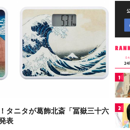
RAN
DA
2
1
2
！タニタが葛飾北斎「冨嶽三十六
発表