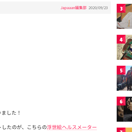
Japaaan編集部
2020/09/23
3
4
5
6
りました！
トしたのが、こちらの
浮世絵ヘルスメーター