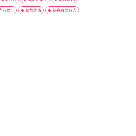
光る君へ
葛飾北斎
鎌倉殿の13人