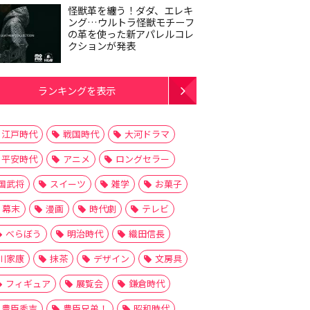
怪獣革を纏う！ダダ、エレキ
ング…ウルトラ怪獣モチーフ
の革を使った新アパレルコレ
クションが発表
ランキングを表示
江戸時代
戦国時代
大河ドラマ
平安時代
アニメ
ロングセラー
国武将
スイーツ
雑学
お菓子
幕末
漫画
時代劇
テレビ
べらぼう
明治時代
織田信長
川家康
抹茶
デザイン
文房具
フィギュア
展覧会
鎌倉時代
豊臣秀吉
豊臣兄弟！
昭和時代