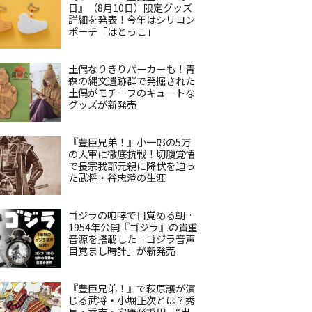
日』（8月10日）限定グッズ
詳細を発表！今年はシリコン
ポーチ「はとっこ」
土偶なりきりパーカーも！青
森の縄文遺跡群で発掘された
土偶がモチーフのキュートな
グッズが新発売
『豊臣兄弟！』小一郎の5万
の大軍に徹底抗戦！切腹覚悟
で長宗我部元親に降伏を迫っ
た武将・谷忠澄の生涯
ゴジラの咆哮で目覚める朝…
1954年公開『ゴジラ』の貴重
音源を搭載した「ゴジラ音声
目覚まし時計」が新発売
『豊臣兄弟！』で萩原護が演
じる武将・小堀正次とは？秀
長・秀吉・家康が重用、“出