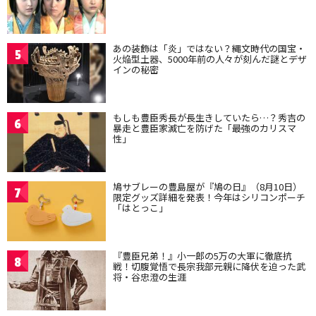
あの装飾は「炎」ではない？縄文時代の国宝・
5
火焔型土器、5000年前の人々が刻んだ謎とデザ
インの秘密
もしも豊臣秀長が長生きしていたら…？秀吉の
6
暴走と豊臣家滅亡を防げた「最強のカリスマ
性」
鳩サブレーの豊島屋が『鳩の日』（8月10日）
7
限定グッズ詳細を発表！今年はシリコンポーチ
「はとっこ」
『豊臣兄弟！』小一郎の5万の大軍に徹底抗
8
戦！切腹覚悟で長宗我部元親に降伏を迫った武
将・谷忠澄の生涯