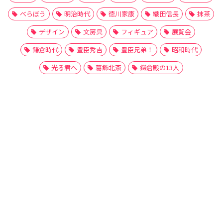
べらぼう
明治時代
徳川家康
織田信長
抹茶
デザイン
文房具
フィギュア
展覧会
鎌倉時代
豊臣秀吉
豊臣兄弟！
昭和時代
光る君へ
葛飾北斎
鎌倉殿の13人