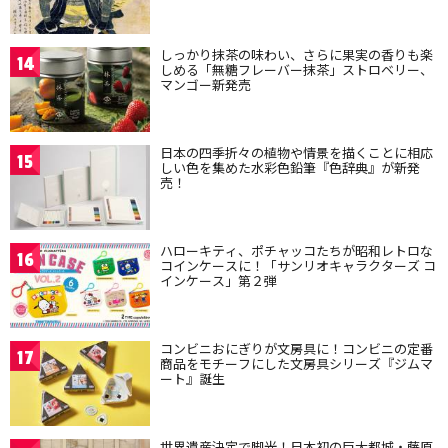
しっかり抹茶の味わい、さらに果実の香りも楽
14
しめる「無糖フレーバー抹茶」ストロベリー、
マンゴー新発売
日本の四季折々の植物や情景を描くことに相応
15
しい色を集めた水彩色鉛筆『色辞典』が新発
売！
ハローキティ、ポチャッコたちが昭和レトロな
16
コインケースに！「サンリオキャラクターズ コ
インケース」第２弾
コンビニおにぎりが文房具に！コンビニの定番
17
商品をモチーフにした文房具シリーズ『ジムマ
ート』誕生
世界遺産決定で脚光！日本初の巨大都城・藤原