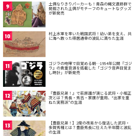
土偶なりきりパーカーも！青森の縄文遺跡群で
9
発掘された土偶がモチーフのキュートなグッズ
が新発売
村上水軍を率いた戦国武将！幼い弟を支え、共
10
に海へ散った得居通幸の波乱に満ちた生涯
ゴジラの咆哮で目覚める朝…1954年公開『ゴジ
11
ラ』の貴重音源を搭載した「ゴジラ音声目覚ま
し時計」が新発売
『豊臣兄弟！』で萩原護が演じる武将・小堀正
12
次とは？秀長・秀吉・家康が重用、“出家を重
ねた実務派”の生涯
【豊臣兄弟！】2度の改易から復活した武将・
13
多賀秀種とは？豊臣秀長に仕えた半年間と波乱
の生涯