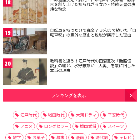
18
京を創り上げた知られざる女帝・持統天皇の凄
絶な執念
自転車を持つだけで税金？ 昭和まで続いた「自
19
転車税」の意外な歴史と脱税が横行した理由
教科書と違う！江戸時代の田沼意次「賄賂伝
20
説」の嘘と、水野忠邦が「大奥」を敵に回した
本当の理由
ランキングを表示
江戸時代
戦国時代
大河ドラマ
平安時代
アニメ
ロングセラー
戦国武将
スイーツ
雑学
お菓子
幕末
漫画
時代劇
テレビ