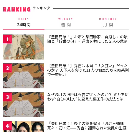
ランキング
RANKING
DAILY
WEEKLY
MONTHLY
24時間
週 間
月 間
『豊臣兄弟！』お市と柴田勝家、自刃しての最
1
期と「辞世の句」…運命を共にした２人の悲劇
【豊臣兄弟！】秀吉は本当に「女狂い」だった
2
のか？ 天下人を彩った11人の側室たちを時系列
で一挙紹介
なぜ浅井の旧臣は秀吉に従ったのか？ 武力を使
3
わず“自分の味方”に変えた裏工作の技法とは
『豊臣兄弟！』後半の鍵を握る「浅井三姉妹」
4
茶々・初・江——秀吉に翻弄された波乱の生涯