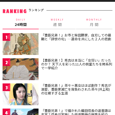
ランキング
RANKING
DAILY
WEEKLY
MONTHLY
24時間
週 間
月 間
『豊臣兄弟！』お市と柴田勝家、自刃しての最
1
期と「辞世の句」…運命を共にした２人の悲劇
【豊臣兄弟！】秀吉は本当に「女狂い」だった
2
のか？ 天下人を彩った11人の側室たちを時系列
で一挙紹介
『豊臣兄弟！』茶々＝悪女はほぼ創作？秀吉が
3
溺愛、豊臣家滅亡を背負わされた茶々(井上和)
の壮絶すぎる生涯
『豊臣兄弟！』で描かれた織田信長の道普請は
4
史実？信長が実施した街道整備の施策を紹介