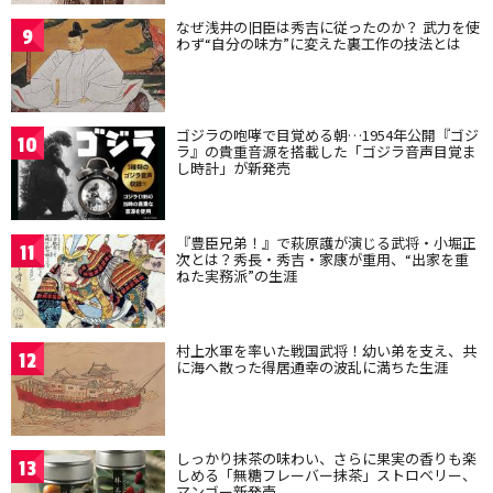
なぜ浅井の旧臣は秀吉に従ったのか？ 武力を使
9
わず“自分の味方”に変えた裏工作の技法とは
ゴジラの咆哮で目覚める朝…1954年公開『ゴジ
10
ラ』の貴重音源を搭載した「ゴジラ音声目覚ま
し時計」が新発売
『豊臣兄弟！』で萩原護が演じる武将・小堀正
11
次とは？秀長・秀吉・家康が重用、“出家を重
ねた実務派”の生涯
村上水軍を率いた戦国武将！幼い弟を支え、共
12
に海へ散った得居通幸の波乱に満ちた生涯
しっかり抹茶の味わい、さらに果実の香りも楽
13
しめる「無糖フレーバー抹茶」ストロベリー、
マンゴー新発売