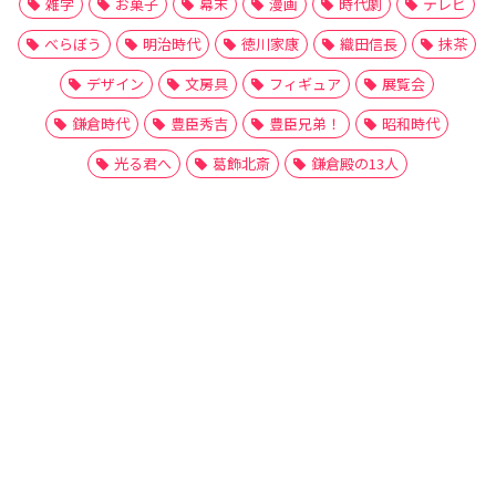
雑学
お菓子
幕末
漫画
時代劇
テレビ
べらぼう
明治時代
徳川家康
織田信長
抹茶
デザイン
文房具
フィギュア
展覧会
鎌倉時代
豊臣秀吉
豊臣兄弟！
昭和時代
光る君へ
葛飾北斎
鎌倉殿の13人