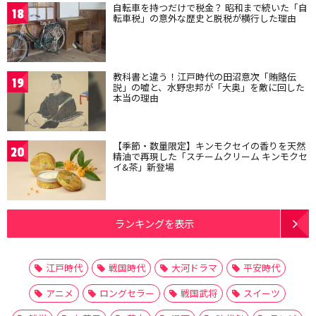
自転車を持つだけで税金？ 昭和まで続いた「自
18
転車税」の意外な歴史と脱税が横行した理由
教科書と違う！江戸時代の田沼意次「賄賂伝
19
説」の嘘と、水野忠邦が「大奥」を敵に回した
本当の理由
【季節・数量限定】キンモクセイの香りを天然
20
精油で再現した「スチームクリーム キンモクセ
イ&茶」新登場
ランキングを表示
江戸時代
戦国時代
大河ドラマ
平安時代
アニメ
ロングセラー
戦国武将
スイーツ