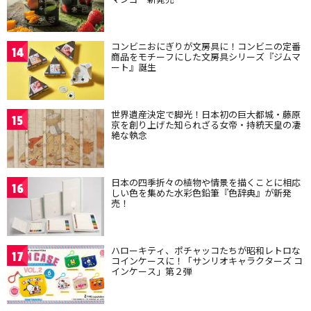
コンビニおにぎりが文房具に！コンビニの定番
14
商品をモチーフにした文房具シリーズ『ジムマ
ート』誕生
世界遺産決定で脚光！日本初の巨大都城・藤原
15
京を創り上げた知られざる女帝・持統天皇の凄
絶な執念
日本の四季折々の植物や情景を描くことに相応
16
しい色を集めた水彩色鉛筆『色辞典』が新発
売！
ハローキティ、ポチャッコたちが昭和レトロな
17
コインケースに！「サンリオキャラクターズ コ
インケース」第２弾