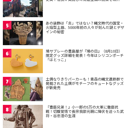
あの装飾は「炎」ではない？縄文時代の国宝・
5
火焔型土器、5000年前の人々が刻んだ謎とデザ
インの秘密
鳩サブレーの豊島屋が『鳩の日』（8月10日）
6
限定グッズ詳細を発表！今年はシリコンポーチ
「はとっこ」
土偶なりきりパーカーも！青森の縄文遺跡群で
7
発掘された土偶がモチーフのキュートなグッズ
が新発売
『豊臣兄弟！』小一郎の5万の大軍に徹底抗
8
戦！切腹覚悟で長宗我部元親に降伏を迫った武
将・谷忠澄の生涯