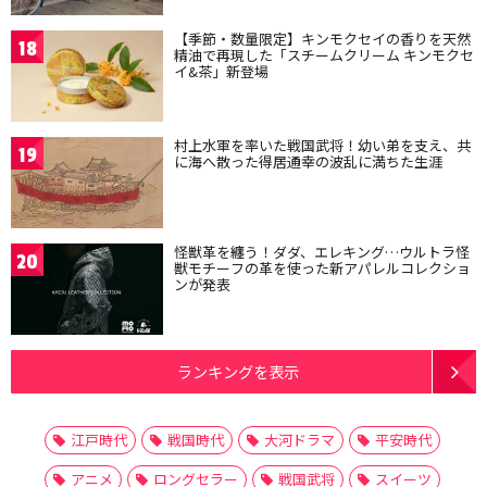
【季節・数量限定】キンモクセイの香りを天然
18
精油で再現した「スチームクリーム キンモクセ
イ&茶」新登場
村上水軍を率いた戦国武将！幼い弟を支え、共
19
に海へ散った得居通幸の波乱に満ちた生涯
怪獣革を纏う！ダダ、エレキング…ウルトラ怪
20
獣モチーフの革を使った新アパレルコレクショ
ンが発表
ランキングを表示
江戸時代
戦国時代
大河ドラマ
平安時代
アニメ
ロングセラー
戦国武将
スイーツ