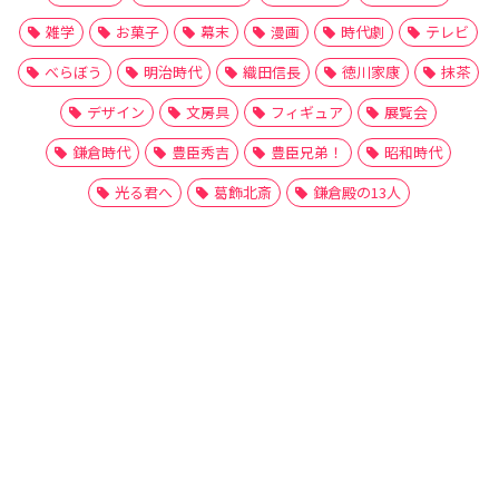
雑学
お菓子
幕末
漫画
時代劇
テレビ
べらぼう
明治時代
織田信長
徳川家康
抹茶
デザイン
文房具
フィギュア
展覧会
鎌倉時代
豊臣秀吉
豊臣兄弟！
昭和時代
光る君へ
葛飾北斎
鎌倉殿の13人