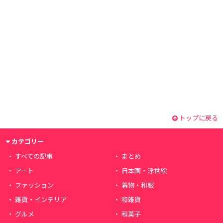
トップに戻る
カテゴリー
すべての記事
まとめ
アート
日本画・浮世絵
ファッション
着物・和服
雑貨・インテリア
和雑貨
グルメ
和菓子