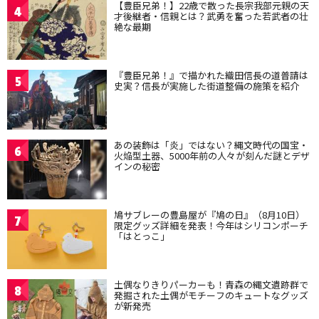
【豊臣兄弟！】22歳で散った長宗我部元親の天
4
才後継者・信親とは？武勇を奮った若武者の壮
絶な最期
『豊臣兄弟！』で描かれた織田信長の道普請は
5
史実？信長が実施した街道整備の施策を紹介
あの装飾は「炎」ではない？縄文時代の国宝・
6
火焔型土器、5000年前の人々が刻んだ謎とデザ
インの秘密
鳩サブレーの豊島屋が『鳩の日』（8月10日）
7
限定グッズ詳細を発表！今年はシリコンポーチ
「はとっこ」
土偶なりきりパーカーも！青森の縄文遺跡群で
8
発掘された土偶がモチーフのキュートなグッズ
が新発売