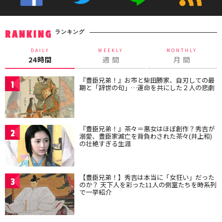
ランキング
RANKING
DAILY
WEEKLY
MONTHLY
24時間
週 間
月 間
『豊臣兄弟！』お市と柴田勝家、自刃しての最
1
期と「辞世の句」…運命を共にした２人の悲劇
『豊臣兄弟！』茶々＝悪女はほぼ創作？秀吉が
2
溺愛、豊臣家滅亡を背負わされた茶々(井上和)
の壮絶すぎる生涯
【豊臣兄弟！】秀吉は本当に「女狂い」だった
3
のか？ 天下人を彩った11人の側室たちを時系列
で一挙紹介