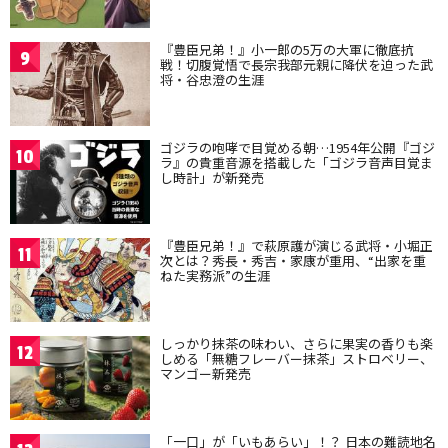
『豊臣兄弟！』小一郎の5万の大軍に徹底抗
9
戦！切腹覚悟で長宗我部元親に降伏を迫った武
将・谷忠澄の生涯
ゴジラの咆哮で目覚める朝…1954年公開『ゴジ
10
ラ』の貴重音源を搭載した「ゴジラ音声目覚ま
し時計」が新発売
『豊臣兄弟！』で萩原護が演じる武将・小堀正
11
次とは？秀長・秀吉・家康が重用、“出家を重
ねた実務派”の生涯
しっかり抹茶の味わい、さらに果実の香りも楽
12
しめる「無糖フレーバー抹茶」ストロベリー、
マンゴー新発売
「一口」が「いもあらい」！？ 日本の難読地名