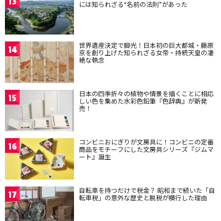
13
には知られざる“名前の法則”があった
世界遺産決定で脚光！日本初の巨大都城・藤原
14
京を創り上げた知られざる女帝・持統天皇の凄
絶な執念
日本の四季折々の植物や情景を描くことに相応
15
しい色を集めた水彩色鉛筆『色辞典』が新発
売！
コンビニおにぎりが文房具に！コンビニの定番
16
商品をモチーフにした文房具シリーズ『ジムマ
ート』誕生
自転車を持つだけで税金？ 昭和まで続いた「自
17
転車税」の意外な歴史と脱税が横行した理由