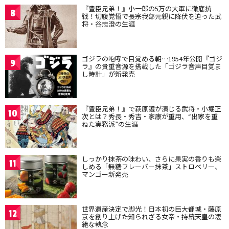
『豊臣兄弟！』小一郎の5万の大軍に徹底抗
8
戦！切腹覚悟で長宗我部元親に降伏を迫った武
将・谷忠澄の生涯
ゴジラの咆哮で目覚める朝…1954年公開『ゴジ
9
ラ』の貴重音源を搭載した「ゴジラ音声目覚ま
し時計」が新発売
『豊臣兄弟！』で萩原護が演じる武将・小堀正
10
次とは？秀長・秀吉・家康が重用、“出家を重
ねた実務派”の生涯
しっかり抹茶の味わい、さらに果実の香りも楽
11
しめる「無糖フレーバー抹茶」ストロベリー、
マンゴー新発売
世界遺産決定で脚光！日本初の巨大都城・藤原
12
京を創り上げた知られざる女帝・持統天皇の凄
絶な執念