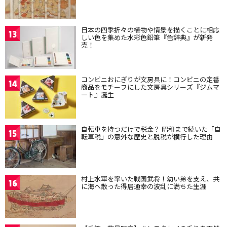
日本の四季折々の植物や情景を描くことに相応
13
しい色を集めた水彩色鉛筆『色辞典』が新発
売！
コンビニおにぎりが文房具に！コンビニの定番
14
商品をモチーフにした文房具シリーズ『ジムマ
ート』誕生
自転車を持つだけで税金？ 昭和まで続いた「自
15
転車税」の意外な歴史と脱税が横行した理由
村上水軍を率いた戦国武将！幼い弟を支え、共
16
に海へ散った得居通幸の波乱に満ちた生涯