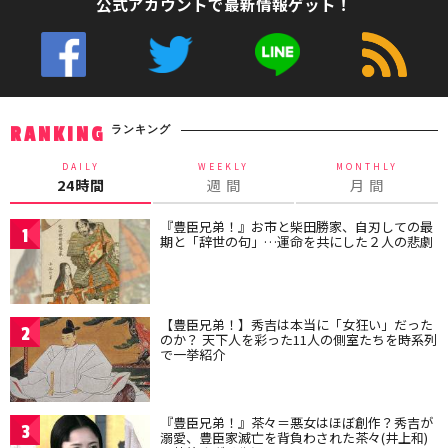
公式アカウントで最新情報ゲット！
ランキング
RANKING
DAILY
WEEKLY
MONTHLY
24時間
週 間
月 間
『豊臣兄弟！』お市と柴田勝家、自刃しての最
1
期と「辞世の句」…運命を共にした２人の悲劇
【豊臣兄弟！】秀吉は本当に「女狂い」だった
2
のか？ 天下人を彩った11人の側室たちを時系列
で一挙紹介
『豊臣兄弟！』茶々＝悪女はほぼ創作？秀吉が
3
溺愛、豊臣家滅亡を背負わされた茶々(井上和)