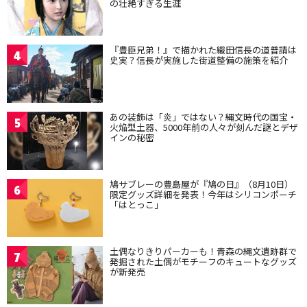
の壮絶すぎる生涯
『豊臣兄弟！』で描かれた織田信長の道普請は
4
史実？信長が実施した街道整備の施策を紹介
あの装飾は「炎」ではない？縄文時代の国宝・
5
火焔型土器、5000年前の人々が刻んだ謎とデザ
インの秘密
鳩サブレーの豊島屋が『鳩の日』（8月10日）
6
限定グッズ詳細を発表！今年はシリコンポーチ
「はとっこ」
土偶なりきりパーカーも！青森の縄文遺跡群で
7
発掘された土偶がモチーフのキュートなグッズ
が新発売