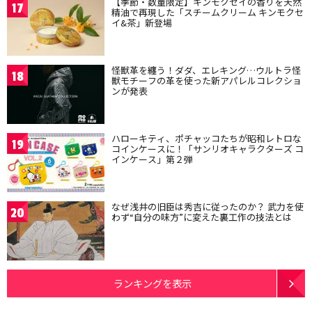
【季節・数量限定】キンモクセイの香りを天然
17
精油で再現した「スチームクリーム キンモクセ
イ&茶」新登場
怪獣革を纏う！ダダ、エレキング…ウルトラ怪
18
獣モチーフの革を使った新アパレルコレクショ
ンが発表
ハローキティ、ポチャッコたちが昭和レトロな
19
コインケースに！「サンリオキャラクターズ コ
インケース」第２弾
なぜ浅井の旧臣は秀吉に従ったのか？ 武力を使
20
わず“自分の味方”に変えた裏工作の技法とは
ランキングを表示