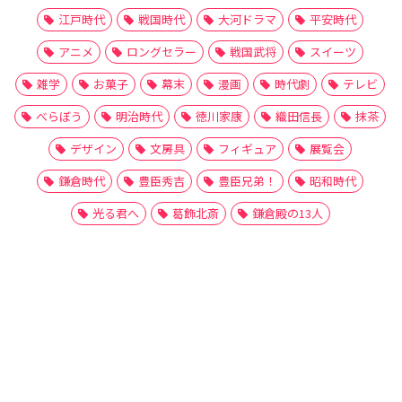
江戸時代
戦国時代
大河ドラマ
平安時代
アニメ
ロングセラー
戦国武将
スイーツ
雑学
お菓子
幕末
漫画
時代劇
テレビ
べらぼう
明治時代
徳川家康
織田信長
抹茶
デザイン
文房具
フィギュア
展覧会
鎌倉時代
豊臣秀吉
豊臣兄弟！
昭和時代
光る君へ
葛飾北斎
鎌倉殿の13人