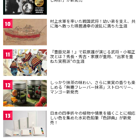
村上水軍を率いた戦国武将！幼い弟を支え、共
10
に海へ散った得居通幸の波乱に満ちた生涯
『豊臣兄弟！』で萩原護が演じる武将・小堀正
11
次とは？秀長・秀吉・家康が重用、“出家を重
ねた実務派”の生涯
しっかり抹茶の味わい、さらに果実の香りも楽
12
しめる「無糖フレーバー抹茶」ストロベリー、
マンゴー新発売
日本の四季折々の植物や情景を描くことに相応
13
しい色を集めた水彩色鉛筆『色辞典』が新発
売！