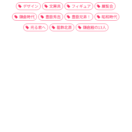
デザイン
文房具
フィギュア
展覧会
鎌倉時代
豊臣秀吉
豊臣兄弟！
昭和時代
光る君へ
葛飾北斎
鎌倉殿の13人