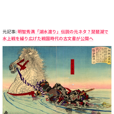
元記事:
明智秀満「湖水渡り」伝説の元ネタ？琵琶湖で
水上戦を繰り広げた戦国時代の古文書が公開へ