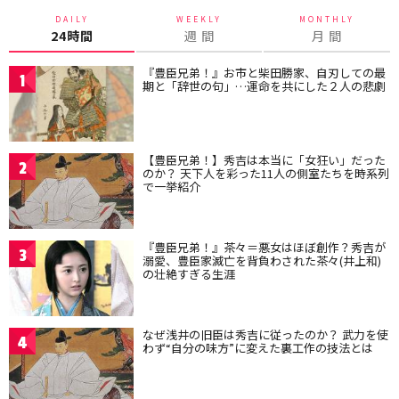
DAILY
WEEKLY
MONTHLY
24時間
週 間
月 間
『豊臣兄弟！』お市と柴田勝家、自刃しての最
1
期と「辞世の句」…運命を共にした２人の悲劇
【豊臣兄弟！】秀吉は本当に「女狂い」だった
2
のか？ 天下人を彩った11人の側室たちを時系列
で一挙紹介
『豊臣兄弟！』茶々＝悪女はほぼ創作？秀吉が
3
溺愛、豊臣家滅亡を背負わされた茶々(井上和)
の壮絶すぎる生涯
なぜ浅井の旧臣は秀吉に従ったのか？ 武力を使
4
わず“自分の味方”に変えた裏工作の技法とは