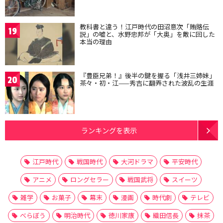
教科書と違う！江戸時代の田沼意次「賄賂伝
19
説」の嘘と、水野忠邦が「大奥」を敵に回した
本当の理由
『豊臣兄弟！』後半の鍵を握る「浅井三姉妹」
20
茶々・初・江——秀吉に翻弄された波乱の生涯
ランキングを表示
江戸時代
戦国時代
大河ドラマ
平安時代
アニメ
ロングセラー
戦国武将
スイーツ
雑学
お菓子
幕末
漫画
時代劇
テレビ
べらぼう
明治時代
徳川家康
織田信長
抹茶