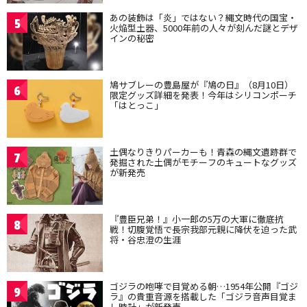
あの装飾は「炎」ではない？縄文時代の国宝・
5
火焔型土器、5000年前の人々が刻んだ謎とデザ
インの秘密
鳩サブレーの豊島屋が『鳩の日』（8月10日）
6
限定グッズ詳細を発表！今年はシリコンポーチ
「はとっこ」
土偶なりきりパーカーも！青森の縄文遺跡群で
7
発掘された土偶がモチーフのキュートなグッズ
が新発売
『豊臣兄弟！』小一郎の5万の大軍に徹底抗
8
戦！切腹覚悟で長宗我部元親に降伏を迫った武
将・谷忠澄の生涯
ゴジラの咆哮で目覚める朝…1954年公開『ゴジ
9
ラ』の貴重音源を搭載した「ゴジラ音声目覚ま
し時計」が新発売