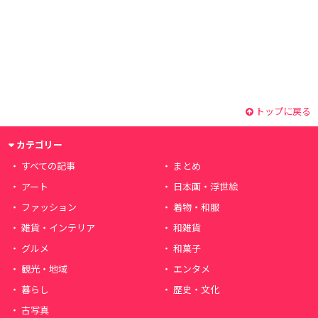
トップに戻る
カテゴリー
すべての記事
まとめ
アート
日本画・浮世絵
ファッション
着物・和服
雑貨・インテリア
和雑貨
グルメ
和菓子
観光・地域
エンタメ
暮らし
歴史・文化
古写真