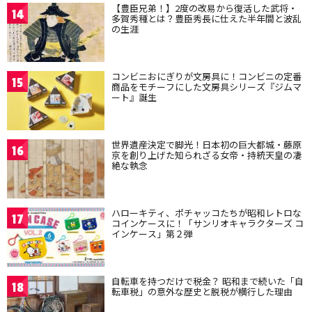
【豊臣兄弟！】2度の改易から復活した武将・
14
多賀秀種とは？豊臣秀長に仕えた半年間と波乱
の生涯
コンビニおにぎりが文房具に！コンビニの定番
15
商品をモチーフにした文房具シリーズ『ジムマ
ート』誕生
世界遺産決定で脚光！日本初の巨大都城・藤原
16
京を創り上げた知られざる女帝・持統天皇の凄
絶な執念
ハローキティ、ポチャッコたちが昭和レトロな
17
コインケースに！「サンリオキャラクターズ コ
インケース」第２弾
自転車を持つだけで税金？ 昭和まで続いた「自
18
転車税」の意外な歴史と脱税が横行した理由