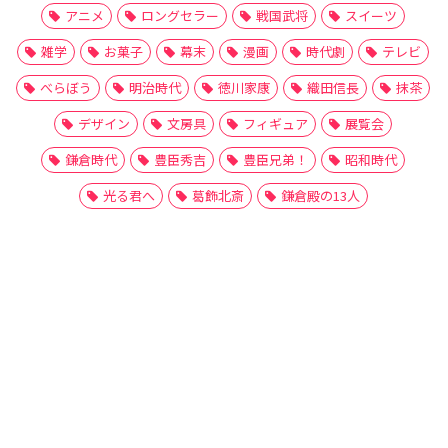
アニメ
ロングセラー
戦国武将
スイーツ
雑学
お菓子
幕末
漫画
時代劇
テレビ
べらぼう
明治時代
徳川家康
織田信長
抹茶
デザイン
文房具
フィギュア
展覧会
鎌倉時代
豊臣秀吉
豊臣兄弟！
昭和時代
光る君へ
葛飾北斎
鎌倉殿の13人