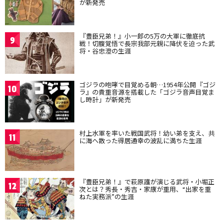
が新発売
『豊臣兄弟！』小一郎の5万の大軍に徹底抗
9
戦！切腹覚悟で長宗我部元親に降伏を迫った武
将・谷忠澄の生涯
ゴジラの咆哮で目覚める朝…1954年公開『ゴジ
10
ラ』の貴重音源を搭載した「ゴジラ音声目覚ま
し時計」が新発売
村上水軍を率いた戦国武将！幼い弟を支え、共
11
に海へ散った得居通幸の波乱に満ちた生涯
『豊臣兄弟！』で萩原護が演じる武将・小堀正
12
次とは？秀長・秀吉・家康が重用、“出家を重
ねた実務派”の生涯