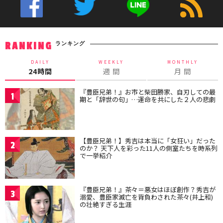
ランキング
RANKING
DAILY
WEEKLY
MONTHLY
24時間
週 間
月 間
『豊臣兄弟！』お市と柴田勝家、自刃しての最
1
期と「辞世の句」…運命を共にした２人の悲劇
【豊臣兄弟！】秀吉は本当に「女狂い」だった
2
のか？ 天下人を彩った11人の側室たちを時系列
で一挙紹介
『豊臣兄弟！』茶々＝悪女はほぼ創作？秀吉が
3
溺愛、豊臣家滅亡を背負わされた茶々(井上和)
の壮絶すぎる生涯