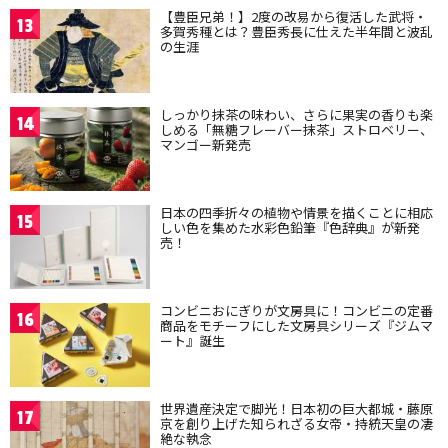
【豊臣兄弟！】2度の改易から復活した武将・
13
多賀秀種とは？豊臣秀長に仕えた半年間と波乱
の生涯
しっかり抹茶の味わい、さらに果実の香りも楽
14
しめる「無糖フレーバー抹茶」ストロベリー、
マンゴー新発売
日本の四季折々の植物や情景を描くことに相応
15
しい色を集めた水彩色鉛筆『色辞典』が新発
売！
コンビニおにぎりが文房具に！コンビニの定番
16
商品をモチーフにした文房具シリーズ『ジムマ
ート』誕生
世界遺産決定で脚光！日本初の巨大都城・藤原
17
京を創り上げた知られざる女帝・持統天皇の凄
絶な執念