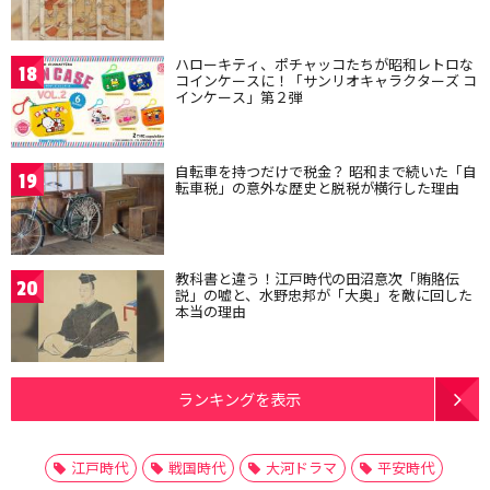
ハローキティ、ポチャッコたちが昭和レトロな
18
コインケースに！「サンリオキャラクターズ コ
インケース」第２弾
自転車を持つだけで税金？ 昭和まで続いた「自
19
転車税」の意外な歴史と脱税が横行した理由
教科書と違う！江戸時代の田沼意次「賄賂伝
20
説」の嘘と、水野忠邦が「大奥」を敵に回した
本当の理由
ランキングを表示
江戸時代
戦国時代
大河ドラマ
平安時代