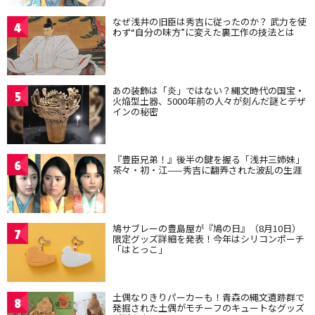
なぜ浅井の旧臣は秀吉に従ったのか？ 武力を使
4
わず“自分の味方”に変えた裏工作の技法とは
あの装飾は「炎」ではない？縄文時代の国宝・
5
火焔型土器、5000年前の人々が刻んだ謎とデザ
インの秘密
『豊臣兄弟！』後半の鍵を握る「浅井三姉妹」
6
茶々・初・江——秀吉に翻弄された波乱の生涯
鳩サブレーの豊島屋が『鳩の日』（8月10日）
7
限定グッズ詳細を発表！今年はシリコンポーチ
「はとっこ」
土偶なりきりパーカーも！青森の縄文遺跡群で
8
発掘された土偶がモチーフのキュートなグッズ