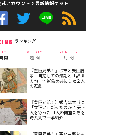
公式アカウントで最新情報ゲット！
ランキング
KING
ILY
WEEKLY
MONTHLY
4時間
週 間
月 間
『豊臣兄弟！』お市と柴田勝
家、自刃しての最期と「辞世
の句」…運命を共にした２人
の悲劇
【豊臣兄弟！】秀吉は本当に
「女狂い」だったのか？ 天下
人を彩った11人の側室たちを
時系列で一挙紹介
『豊臣兄弟！』茶々＝悪女は