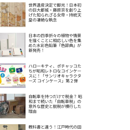
世界遺産決定で脚光！日本初
の巨大都城・藤原京を創り上
げた知られざる女帝・持統天
皇の凄絶な執念
日本の四季折々の植物や情景
を描くことに相応しい色を集
めた水彩色鉛筆『色辞典』が
新発売！
ハローキティ、ポチャッコた
ちが昭和レトロなコインケー
スに！「サンリオキャラクタ
ーズ コインケース」第２弾
自転車を持つだけで税金？ 昭
和まで続いた「自転車税」の
意外な歴史と脱税が横行した
理由
教科書と違う！江戸時代の田