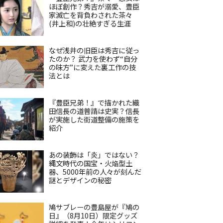
ほぼ創作？秀吉が溺愛、豊臣
家滅亡を背負わされた茶々
(井上和)の壮絶すぎる生涯
なぜ浅井の旧臣は秀吉に従っ
たのか？ 武力を使わず“自分
の味方”に変えた裏工作の技
法とは
『豊臣兄弟！』で描かれた織
田信長の道普請は史実？信長
が実施した街道整備の施策を
紹介
あの装飾は「炎」ではない？
縄文時代の国宝・火焔型土
器、5000年前の人々が刻んだ
謎とデザインの秘密
鳩サブレーの豊島屋が『鳩の
日』（8月10日）限定グッズ