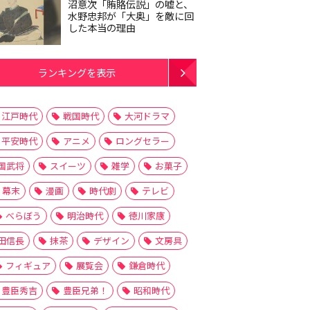
沼意次「賄賂伝説」の嘘と、
水野忠邦が「大奥」を敵に回
した本当の理由
ランキングを表示
江戸時代
戦国時代
大河ドラマ
平安時代
アニメ
ロングセラー
国武将
スイーツ
雑学
お菓子
幕末
漫画
時代劇
テレビ
べらぼう
明治時代
徳川家康
田信長
抹茶
デザイン
文房具
フィギュア
展覧会
鎌倉時代
豊臣秀吉
豊臣兄弟！
昭和時代