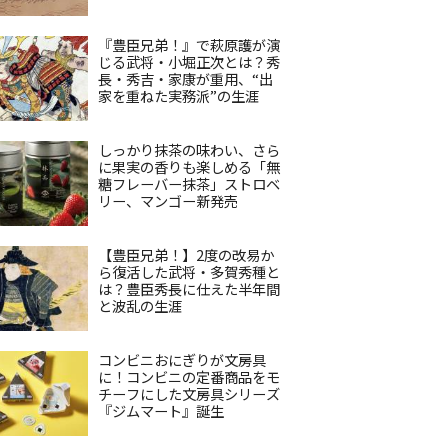
『豊臣兄弟！』で萩原護が演
じる武将・小堀正次とは？秀
長・秀吉・家康が重用、“出
家を重ねた実務派”の生涯
しっかり抹茶の味わい、さら
に果実の香りも楽しめる「無
糖フレーバー抹茶」ストロベ
リー、マンゴー新発売
【豊臣兄弟！】2度の改易か
ら復活した武将・多賀秀種と
は？豊臣秀長に仕えた半年間
と波乱の生涯
コンビニおにぎりが文房具
に！コンビニの定番商品をモ
チーフにした文房具シリーズ
『ジムマート』誕生