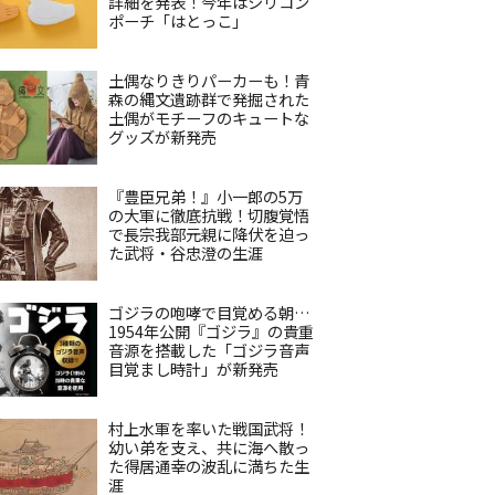
詳細を発表！今年はシリコン
ポーチ「はとっこ」
土偶なりきりパーカーも！青
森の縄文遺跡群で発掘された
土偶がモチーフのキュートな
グッズが新発売
『豊臣兄弟！』小一郎の5万
の大軍に徹底抗戦！切腹覚悟
で長宗我部元親に降伏を迫っ
た武将・谷忠澄の生涯
ゴジラの咆哮で目覚める朝…
1954年公開『ゴジラ』の貴重
音源を搭載した「ゴジラ音声
目覚まし時計」が新発売
村上水軍を率いた戦国武将！
幼い弟を支え、共に海へ散っ
た得居通幸の波乱に満ちた生
涯