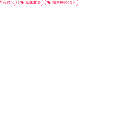
光る君へ
葛飾北斎
鎌倉殿の13人