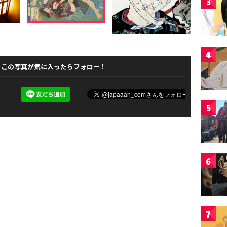
3
4
この写真が気に入ったらフォロー！
5
6
7