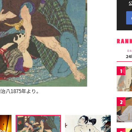
RAN
DA
2
1
治八1875年より。
2