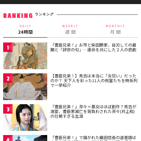
ランキング
RANKING
DAILY
WEEKLY
MONTHLY
24時間
週 間
月 間
『豊臣兄弟！』お市と柴田勝家、自刃しての最
1
期と「辞世の句」…運命を共にした２人の悲劇
【豊臣兄弟！】秀吉は本当に「女狂い」だった
2
のか？ 天下人を彩った11人の側室たちを時系列
で一挙紹介
『豊臣兄弟！』茶々＝悪女はほぼ創作？秀吉が
3
溺愛、豊臣家滅亡を背負わされた茶々(井上和)
の壮絶すぎる生涯
『豊臣兄弟！』で描かれた織田信長の道普請は
4