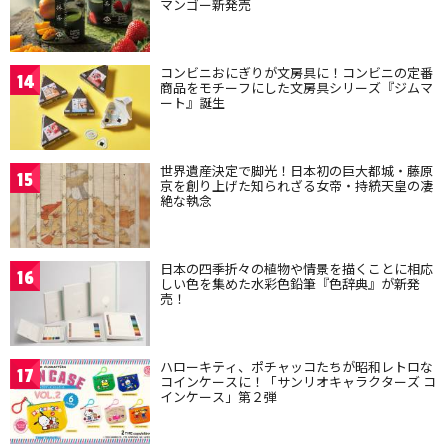
マンゴー新発売
コンビニおにぎりが文房具に！コンビニの定番
14
商品をモチーフにした文房具シリーズ『ジムマ
ート』誕生
世界遺産決定で脚光！日本初の巨大都城・藤原
15
京を創り上げた知られざる女帝・持統天皇の凄
絶な執念
日本の四季折々の植物や情景を描くことに相応
16
しい色を集めた水彩色鉛筆『色辞典』が新発
売！
ハローキティ、ポチャッコたちが昭和レトロな
17
コインケースに！「サンリオキャラクターズ コ
インケース」第２弾