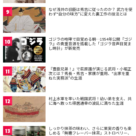
なぜ浅井の旧臣は秀吉に従ったのか？ 武力を使
9
わず“自分の味方”に変えた裏工作の技法とは
ゴジラの咆哮で目覚める朝…1954年公開『ゴジ
10
ラ』の貴重音源を搭載した「ゴジラ音声目覚ま
し時計」が新発売
『豊臣兄弟！』で萩原護が演じる武将・小堀正
11
次とは？秀長・秀吉・家康が重用、“出家を重
ねた実務派”の生涯
村上水軍を率いた戦国武将！幼い弟を支え、共
12
に海へ散った得居通幸の波乱に満ちた生涯
しっかり抹茶の味わい、さらに果実の香りも楽
13
しめる「無糖フレーバー抹茶」ストロベリー、