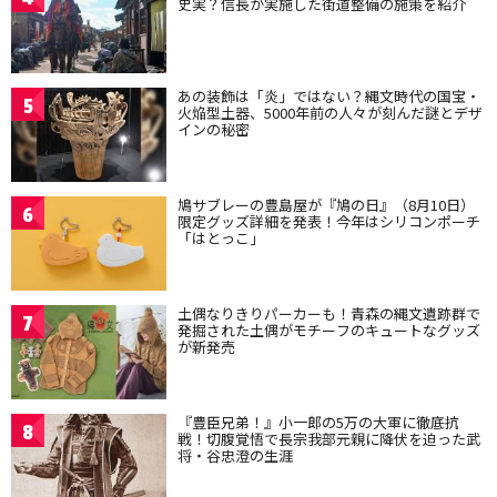
史実？信長が実施した街道整備の施策を紹介
あの装飾は「炎」ではない？縄文時代の国宝・
5
火焔型土器、5000年前の人々が刻んだ謎とデザ
インの秘密
鳩サブレーの豊島屋が『鳩の日』（8月10日）
6
限定グッズ詳細を発表！今年はシリコンポーチ
「はとっこ」
土偶なりきりパーカーも！青森の縄文遺跡群で
7
発掘された土偶がモチーフのキュートなグッズ
が新発売
『豊臣兄弟！』小一郎の5万の大軍に徹底抗
8
戦！切腹覚悟で長宗我部元親に降伏を迫った武
将・谷忠澄の生涯