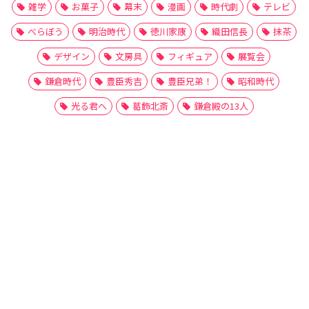
雑学
お菓子
幕末
漫画
時代劇
テレビ
べらぼう
明治時代
徳川家康
織田信長
抹茶
デザイン
文房具
フィギュア
展覧会
鎌倉時代
豊臣秀吉
豊臣兄弟！
昭和時代
光る君へ
葛飾北斎
鎌倉殿の13人