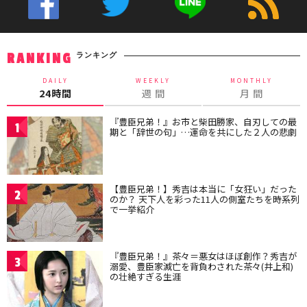
ランキング
RANKING
DAILY
WEEKLY
MONTHLY
24時間
週 間
月 間
『豊臣兄弟！』お市と柴田勝家、自刃しての最
1
期と「辞世の句」…運命を共にした２人の悲劇
【豊臣兄弟！】秀吉は本当に「女狂い」だった
2
のか？ 天下人を彩った11人の側室たちを時系列
で一挙紹介
『豊臣兄弟！』茶々＝悪女はほぼ創作？秀吉が
3
溺愛、豊臣家滅亡を背負わされた茶々(井上和)
の壮絶すぎる生涯