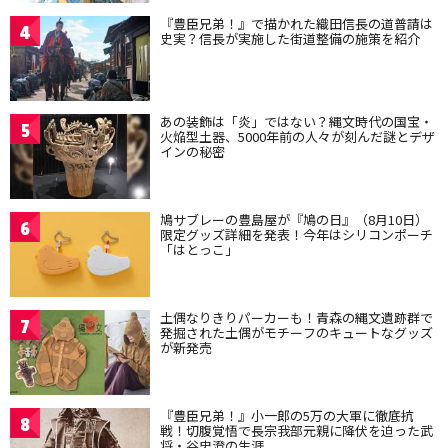
『豊臣兄弟！』で描かれた織田信長の道普請は
4
史実？信長が実施した街道整備の施策を紹介
あの装飾は「炎」ではない？縄文時代の国宝・
5
火焔型土器、5000年前の人々が刻んだ謎とデザ
インの秘密
鳩サブレーの豊島屋が『鳩の日』（8月10日）
6
限定グッズ詳細を発表！今年はシリコンポーチ
「はとっこ」
土偶なりきりパーカーも！青森の縄文遺跡群で
7
発掘された土偶がモチーフのキュートなグッズ
が新発売
『豊臣兄弟！』小一郎の5万の大軍に徹底抗
8
戦！切腹覚悟で長宗我部元親に降伏を迫った武
将・谷忠澄の生涯