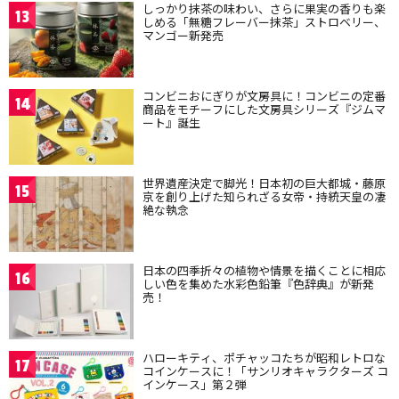
しっかり抹茶の味わい、さらに果実の香りも楽
13
しめる「無糖フレーバー抹茶」ストロベリー、
マンゴー新発売
コンビニおにぎりが文房具に！コンビニの定番
14
商品をモチーフにした文房具シリーズ『ジムマ
ート』誕生
世界遺産決定で脚光！日本初の巨大都城・藤原
15
京を創り上げた知られざる女帝・持統天皇の凄
絶な執念
日本の四季折々の植物や情景を描くことに相応
16
しい色を集めた水彩色鉛筆『色辞典』が新発
売！
ハローキティ、ポチャッコたちが昭和レトロな
17
コインケースに！「サンリオキャラクターズ コ
インケース」第２弾