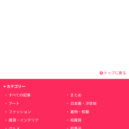
トップに戻る
カテゴリー
すべての記事
まとめ
アート
日本画・浮世絵
ファッション
着物・和服
雑貨・インテリア
和雑貨
グルメ
和菓子