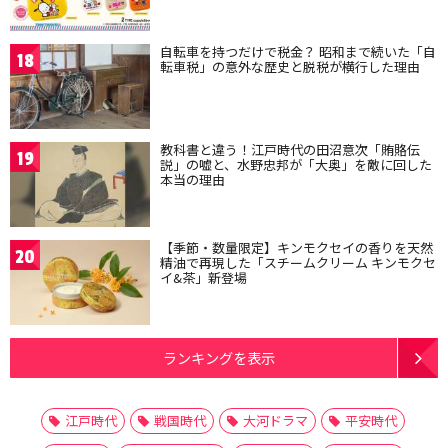
自転車を持つだけで税金？ 昭和まで続いた「自
18
転車税」の意外な歴史と脱税が横行した理由
教科書と違う！江戸時代の田沼意次「賄賂伝
19
説」の嘘と、水野忠邦が「大奥」を敵に回した
本当の理由
【季節・数量限定】キンモクセイの香りを天然
20
精油で再現した「スチームクリーム キンモクセ
イ&茶」新登場
ランキングを表示
江戸時代
戦国時代
大河ドラマ
平安時代