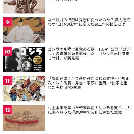
なぜ浅井の旧臣は秀吉に従ったのか？ 武力を使
9
わず“自分の味方”に変えた裏工作の技法とは
ゴジラの咆哮で目覚める朝…1954年公開『ゴジ
10
ラ』の貴重音源を搭載した「ゴジラ音声目覚ま
し時計」が新発売
『豊臣兄弟！』で萩原護が演じる武将・小堀正
11
次とは？秀長・秀吉・家康が重用、“出家を重
ねた実務派”の生涯
村上水軍を率いた戦国武将！幼い弟を支え、共
12
に海へ散った得居通幸の波乱に満ちた生涯