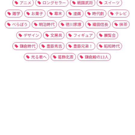
アニメ
ロングセラー
戦国武将
スイーツ
雑学
お菓子
幕末
漫画
時代劇
テレビ
べらぼう
明治時代
徳川家康
織田信長
抹茶
デザイン
文房具
フィギュア
展覧会
鎌倉時代
豊臣秀吉
豊臣兄弟！
昭和時代
光る君へ
葛飾北斎
鎌倉殿の13人