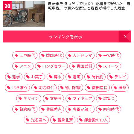
自転車を持つだけで税金？ 昭和まで続いた「自
20
転車税」の意外な歴史と脱税が横行した理由
ランキングを表示
江戸時代
戦国時代
大河ドラマ
平安時代
アニメ
ロングセラー
戦国武将
スイーツ
雑学
お菓子
幕末
漫画
時代劇
テレビ
べらぼう
明治時代
徳川家康
織田信長
抹茶
デザイン
文房具
フィギュア
展覧会
鎌倉時代
豊臣秀吉
豊臣兄弟！
昭和時代
光る君へ
葛飾北斎
鎌倉殿の13人