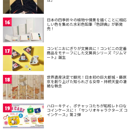
日本の四季折々の植物や情景を描くことに相応
16
しい色を集めた水彩色鉛筆『色辞典』が新発
売！
コンビニおにぎりが文房具に！コンビニの定番
17
商品をモチーフにした文房具シリーズ『ジムマ
ート』誕生
世界遺産決定で脚光！日本初の巨大都城・藤原
18
京を創り上げた知られざる女帝・持統天皇の凄
絶な執念
ハローキティ、ポチャッコたちが昭和レトロな
19
コインケースに！「サンリオキャラクターズ コ
インケース」第２弾