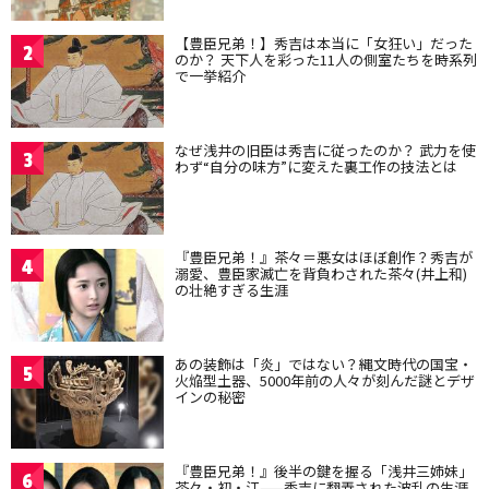
【豊臣兄弟！】秀吉は本当に「女狂い」だった
2
のか？ 天下人を彩った11人の側室たちを時系列
で一挙紹介
なぜ浅井の旧臣は秀吉に従ったのか？ 武力を使
3
わず“自分の味方”に変えた裏工作の技法とは
『豊臣兄弟！』茶々＝悪女はほぼ創作？秀吉が
4
溺愛、豊臣家滅亡を背負わされた茶々(井上和)
の壮絶すぎる生涯
あの装飾は「炎」ではない？縄文時代の国宝・
5
火焔型土器、5000年前の人々が刻んだ謎とデザ
インの秘密
『豊臣兄弟！』後半の鍵を握る「浅井三姉妹」
6
茶々・初・江——秀吉に翻弄された波乱の生涯