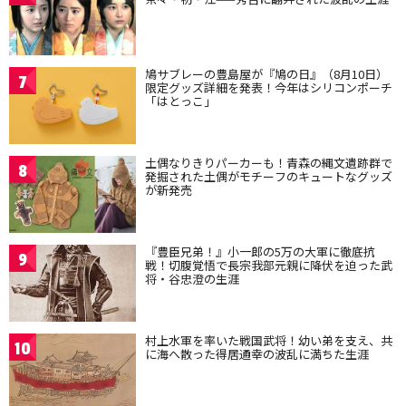
鳩サブレーの豊島屋が『鳩の日』（8月10日）
7
限定グッズ詳細を発表！今年はシリコンポーチ
「はとっこ」
土偶なりきりパーカーも！青森の縄文遺跡群で
8
発掘された土偶がモチーフのキュートなグッズ
が新発売
『豊臣兄弟！』小一郎の5万の大軍に徹底抗
9
戦！切腹覚悟で長宗我部元親に降伏を迫った武
将・谷忠澄の生涯
村上水軍を率いた戦国武将！幼い弟を支え、共
10
に海へ散った得居通幸の波乱に満ちた生涯