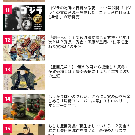
ゴジラの咆哮で目覚める朝…1954年公開『ゴジ
11
ラ』の貴重音源を搭載した「ゴジラ音声目覚ま
し時計」が新発売
『豊臣兄弟！』で萩原護が演じる武将・小堀正
12
次とは？秀長・秀吉・家康が重用、“出家を重
ねた実務派”の生涯
【豊臣兄弟！】2度の改易から復活した武将・
13
多賀秀種とは？豊臣秀長に仕えた半年間と波乱
の生涯
しっかり抹茶の味わい、さらに果実の香りも楽
14
しめる「無糖フレーバー抹茶」ストロベリー、
マンゴー新発売
もしも豊臣秀長が長生きしていたら…？秀吉の
15
暴走と豊臣家滅亡を防げた「最強のカリスマ
性」