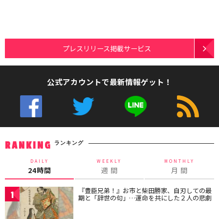
プレスリリース掲載サービス
公式アカウントで最新情報ゲット！
ランキング
RANKING
DAILY
WEEKLY
MONTHLY
24時間
週 間
月 間
『豊臣兄弟！』お市と柴田勝家、自刃しての最
1
期と「辞世の句」…運命を共にした２人の悲劇