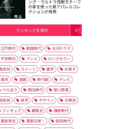
ング…ウルトラ怪獣モチーフ
の革を使った新アパレルコレ
クションが発表
ランキングを表示
江戸時代
戦国時代
大河ドラマ
平安時代
アニメ
ロングセラー
国武将
スイーツ
雑学
お菓子
幕末
漫画
時代劇
テレビ
べらぼう
明治時代
徳川家康
田信長
抹茶
デザイン
文房具
フィギュア
展覧会
鎌倉時代
豊臣秀吉
豊臣兄弟！
昭和時代