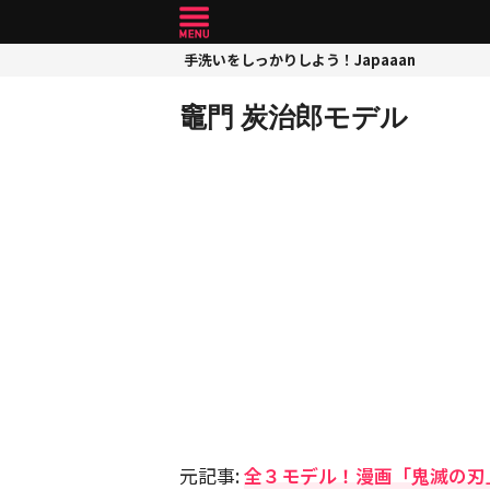
手洗いをしっかりしよう！Japaaan
竈門 炭治郎モデル
元記事:
全３モデル！漫画「鬼滅の刃