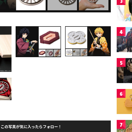
3
4
5
6
7
この写真が気に入ったらフォロー！