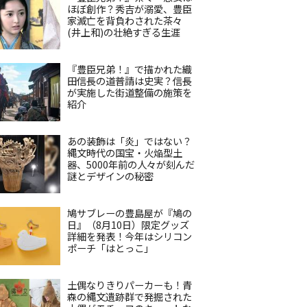
ほぼ創作？秀吉が溺愛、豊臣
家滅亡を背負わされた茶々
(井上和)の壮絶すぎる生涯
『豊臣兄弟！』で描かれた織
田信長の道普請は史実？信長
が実施した街道整備の施策を
紹介
あの装飾は「炎」ではない？
縄文時代の国宝・火焔型土
器、5000年前の人々が刻んだ
謎とデザインの秘密
鳩サブレーの豊島屋が『鳩の
日』（8月10日）限定グッズ
詳細を発表！今年はシリコン
ポーチ「はとっこ」
土偶なりきりパーカーも！青
森の縄文遺跡群で発掘された