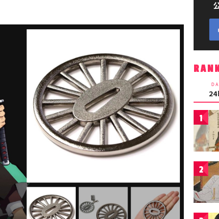
RAN
DA
2
1
2