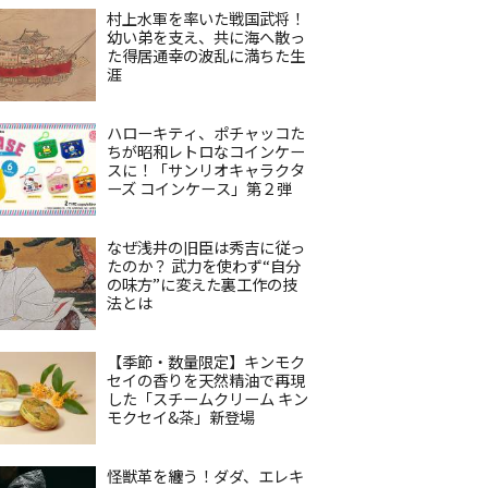
村上水軍を率いた戦国武将！
幼い弟を支え、共に海へ散っ
た得居通幸の波乱に満ちた生
涯
ハローキティ、ポチャッコた
ちが昭和レトロなコインケー
スに！「サンリオキャラクタ
ーズ コインケース」第２弾
なぜ浅井の旧臣は秀吉に従っ
たのか？ 武力を使わず“自分
の味方”に変えた裏工作の技
法とは
【季節・数量限定】キンモク
セイの香りを天然精油で再現
した「スチームクリーム キン
モクセイ&茶」新登場
怪獣革を纏う！ダダ、エレキ