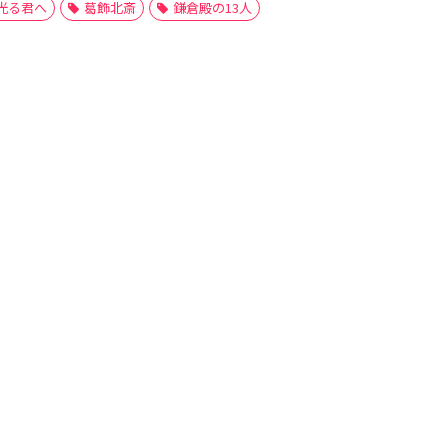
光る君へ
葛飾北斎
鎌倉殿の13人