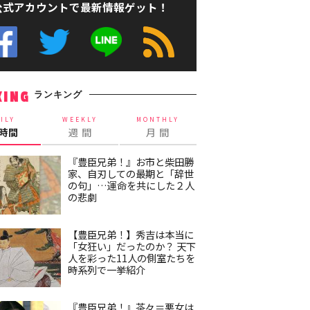
公式アカウントで最新情報ゲット！
ランキング
KING
ILY
WEEKLY
MONTHLY
4時間
週 間
月 間
『豊臣兄弟！』お市と柴田勝
家、自刃しての最期と「辞世
の句」…運命を共にした２人
の悲劇
【豊臣兄弟！】秀吉は本当に
「女狂い」だったのか？ 天下
人を彩った11人の側室たちを
時系列で一挙紹介
『豊臣兄弟！』茶々＝悪女は