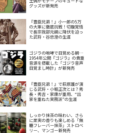
土偶がモチーフのキュートな
グッズが新発売
『豊臣兄弟！』小一郎の5万
の大軍に徹底抗戦！切腹覚悟
で長宗我部元親に降伏を迫っ
た武将・谷忠澄の生涯
ゴジラの咆哮で目覚める朝…
1954年公開『ゴジラ』の貴重
音源を搭載した「ゴジラ音声
目覚まし時計」が新発売
『豊臣兄弟！』で萩原護が演
じる武将・小堀正次とは？秀
長・秀吉・家康が重用、“出
家を重ねた実務派”の生涯
しっかり抹茶の味わい、さら
に果実の香りも楽しめる「無
糖フレーバー抹茶」ストロベ
リー、マンゴー新発売