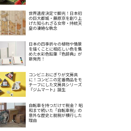
世界遺産決定で脚光！日本初
の巨大都城・藤原京を創り上
げた知られざる女帝・持統天
皇の凄絶な執念
日本の四季折々の植物や情景
を描くことに相応しい色を集
めた水彩色鉛筆『色辞典』が
新発売！
コンビニおにぎりが文房具
に！コンビニの定番商品をモ
チーフにした文房具シリーズ
『ジムマート』誕生
自転車を持つだけで税金？ 昭
和まで続いた「自転車税」の
意外な歴史と脱税が横行した
理由