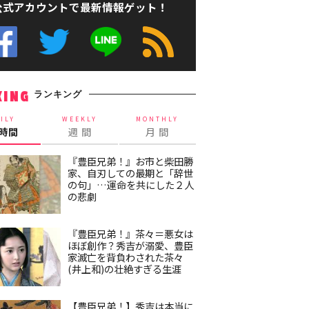
公式アカウントで最新情報ゲット！
ランキング
KING
ILY
WEEKLY
MONTHLY
4時間
週 間
月 間
『豊臣兄弟！』お市と柴田勝
家、自刃しての最期と「辞世
の句」…運命を共にした２人
の悲劇
『豊臣兄弟！』茶々＝悪女は
ほぼ創作？秀吉が溺愛、豊臣
家滅亡を背負わされた茶々
(井上和)の壮絶すぎる生涯
【豊臣兄弟！】秀吉は本当に