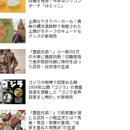
詳細を発表！今年はシリコン
ポーチ「はとっこ」
土偶なりきりパーカーも！青
森の縄文遺跡群で発掘された
土偶がモチーフのキュートな
グッズが新発売
『豊臣兄弟！』小一郎の5万
の大軍に徹底抗戦！切腹覚悟
で長宗我部元親に降伏を迫っ
た武将・谷忠澄の生涯
ゴジラの咆哮で目覚める朝…
1954年公開『ゴジラ』の貴重
音源を搭載した「ゴジラ音声
目覚まし時計」が新発売
『豊臣兄弟！』で萩原護が演
じる武将・小堀正次とは？秀
長・秀吉・家康が重用、“出
家を重ねた実務派”の生涯