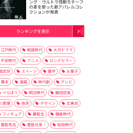
ング…ウルトラ怪獣モチーフ
の革を使った新アパレルコレ
クションが発表
ランキングを表示
江戸時代
戦国時代
大河ドラマ
平安時代
アニメ
ロングセラー
国武将
スイーツ
雑学
お菓子
幕末
漫画
時代劇
テレビ
べらぼう
明治時代
織田信長
川家康
抹茶
デザイン
文房具
フィギュア
展覧会
鎌倉時代
豊臣秀吉
豊臣兄弟！
昭和時代