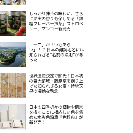
しっかり抹茶の味わい、さら
に果実の香りも楽しめる「無
糖フレーバー抹茶」ストロベ
リー、マンゴー新発売
「一口」が「いもあら
い」！？ 日本の難読地名には
知られざる“名前の法則”があ
った
世界遺産決定で脚光！日本初
の巨大都城・藤原京を創り上
げた知られざる女帝・持統天
皇の凄絶な執念
日本の四季折々の植物や情景
を描くことに相応しい色を集
めた水彩色鉛筆『色辞典』が
新発売！