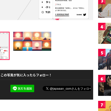
3
4
5
この写真が気に入ったらフォロー！
6
7