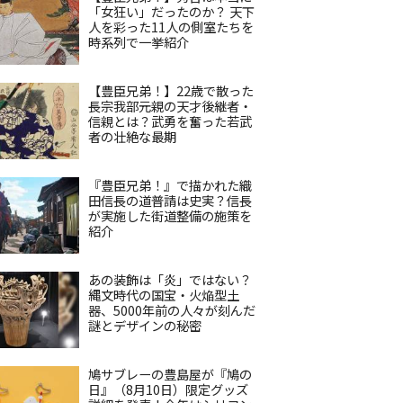
「女狂い」だったのか？ 天下
人を彩った11人の側室たちを
時系列で一挙紹介
【豊臣兄弟！】22歳で散った
長宗我部元親の天才後継者・
信親とは？武勇を奮った若武
者の壮絶な最期
『豊臣兄弟！』で描かれた織
田信長の道普請は史実？信長
が実施した街道整備の施策を
紹介
あの装飾は「炎」ではない？
縄文時代の国宝・火焔型土
器、5000年前の人々が刻んだ
謎とデザインの秘密
鳩サブレーの豊島屋が『鳩の
日』（8月10日）限定グッズ