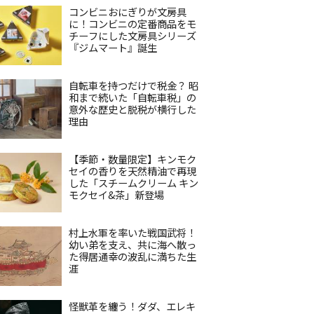
コンビニおにぎりが文房具
に！コンビニの定番商品をモ
チーフにした文房具シリーズ
『ジムマート』誕生
自転車を持つだけで税金？ 昭
和まで続いた「自転車税」の
意外な歴史と脱税が横行した
理由
【季節・数量限定】キンモク
セイの香りを天然精油で再現
した「スチームクリーム キン
モクセイ&茶」新登場
村上水軍を率いた戦国武将！
幼い弟を支え、共に海へ散っ
た得居通幸の波乱に満ちた生
涯
怪獣革を纏う！ダダ、エレキ