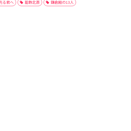
光る君へ
葛飾北斎
鎌倉殿の13人