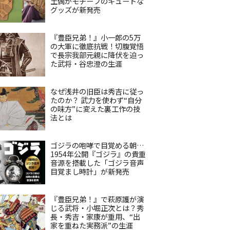
土偶がモチーフのキュートな
グッズが新発売
『豊臣兄弟！』小一郎の5万
の大軍に徹底抗戦！切腹覚悟
で長宗我部元親に降伏を迫っ
た武将・谷忠澄の生涯
なぜ浅井の旧臣は秀吉に従っ
たのか？ 武力を使わず“自分
の味方”に変えた裏工作の技
法とは
ゴジラの咆哮で目覚める朝…
1954年公開『ゴジラ』の貴重
音源を搭載した「ゴジラ音声
目覚まし時計」が新発売
『豊臣兄弟！』で萩原護が演
じる武将・小堀正次とは？秀
長・秀吉・家康が重用、“出
家を重ねた実務派”の生涯