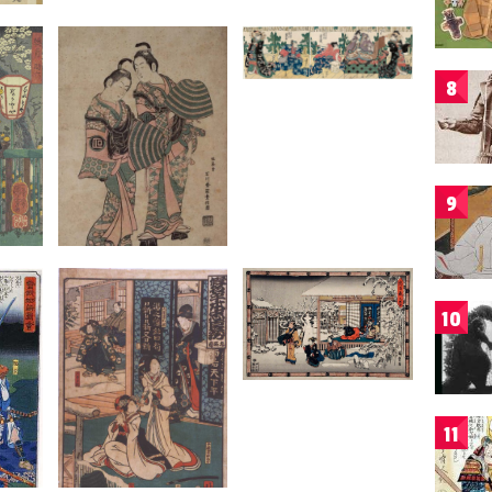
8
9
10
11