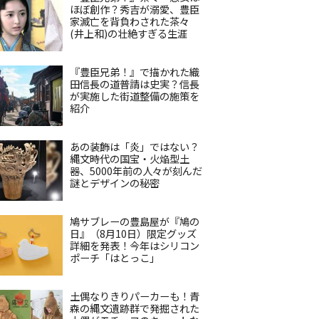
ほぼ創作？秀吉が溺愛、豊臣
家滅亡を背負わされた茶々
(井上和)の壮絶すぎる生涯
『豊臣兄弟！』で描かれた織
田信長の道普請は史実？信長
が実施した街道整備の施策を
紹介
あの装飾は「炎」ではない？
縄文時代の国宝・火焔型土
器、5000年前の人々が刻んだ
謎とデザインの秘密
鳩サブレーの豊島屋が『鳩の
日』（8月10日）限定グッズ
詳細を発表！今年はシリコン
ポーチ「はとっこ」
土偶なりきりパーカーも！青
森の縄文遺跡群で発掘された