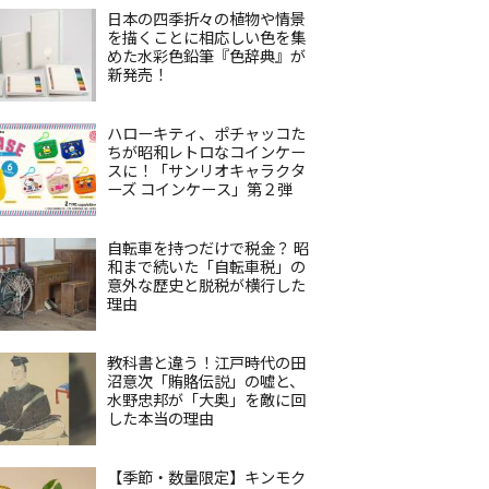
日本の四季折々の植物や情景
を描くことに相応しい色を集
めた水彩色鉛筆『色辞典』が
新発売！
ハローキティ、ポチャッコた
ちが昭和レトロなコインケー
スに！「サンリオキャラクタ
ーズ コインケース」第２弾
自転車を持つだけで税金？ 昭
和まで続いた「自転車税」の
意外な歴史と脱税が横行した
理由
教科書と違う！江戸時代の田
沼意次「賄賂伝説」の嘘と、
水野忠邦が「大奥」を敵に回
した本当の理由
【季節・数量限定】キンモク