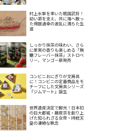
村上水軍を率いた戦国武将！
幼い弟を支え、共に海へ散っ
た得居通幸の波乱に満ちた生
涯
しっかり抹茶の味わい、さら
に果実の香りも楽しめる「無
糖フレーバー抹茶」ストロベ
リー、マンゴー新発売
コンビニおにぎりが文房具
に！コンビニの定番商品をモ
チーフにした文房具シリーズ
『ジムマート』誕生
世界遺産決定で脚光！日本初
の巨大都城・藤原京を創り上
げた知られざる女帝・持統天
皇の凄絶な執念