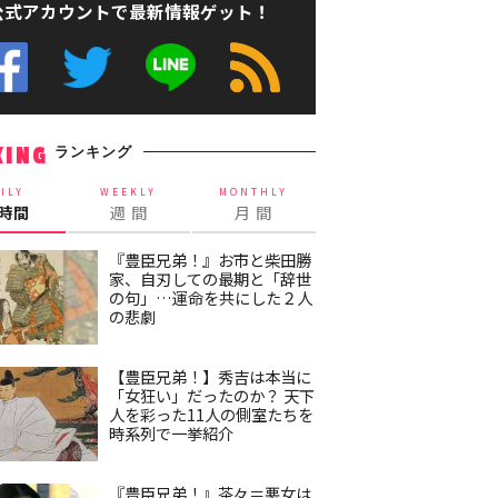
公式アカウントで最新情報ゲット！
ランキング
KING
ILY
WEEKLY
MONTHLY
4時間
週 間
月 間
『豊臣兄弟！』お市と柴田勝
家、自刃しての最期と「辞世
の句」…運命を共にした２人
の悲劇
【豊臣兄弟！】秀吉は本当に
「女狂い」だったのか？ 天下
人を彩った11人の側室たちを
時系列で一挙紹介
『豊臣兄弟！』茶々＝悪女は