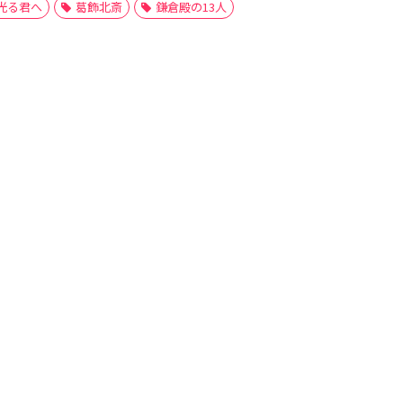
光る君へ
葛飾北斎
鎌倉殿の13人