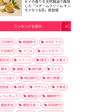
セイの香りを天然精油で再現
した「スチームクリーム キン
モクセイ&茶」新登場
ランキングを表示
江戸時代
戦国時代
大河ドラマ
平安時代
アニメ
ロングセラー
国武将
スイーツ
雑学
お菓子
幕末
漫画
時代劇
テレビ
べらぼう
明治時代
徳川家康
田信長
抹茶
デザイン
文房具
フィギュア
展覧会
鎌倉時代
豊臣秀吉
豊臣兄弟！
昭和時代