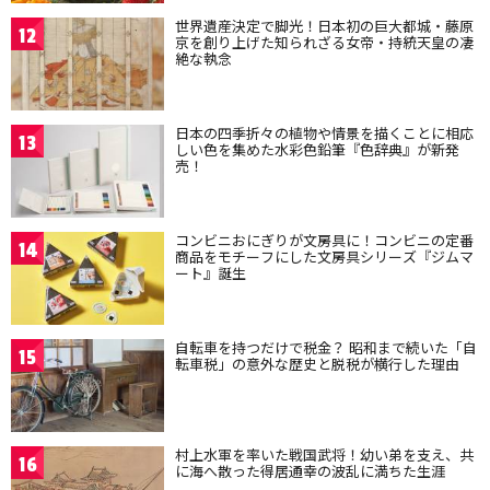
世界遺産決定で脚光！日本初の巨大都城・藤原
12
京を創り上げた知られざる女帝・持統天皇の凄
絶な執念
日本の四季折々の植物や情景を描くことに相応
13
しい色を集めた水彩色鉛筆『色辞典』が新発
売！
コンビニおにぎりが文房具に！コンビニの定番
14
商品をモチーフにした文房具シリーズ『ジムマ
ート』誕生
自転車を持つだけで税金？ 昭和まで続いた「自
15
転車税」の意外な歴史と脱税が横行した理由
村上水軍を率いた戦国武将！幼い弟を支え、共
16
に海へ散った得居通幸の波乱に満ちた生涯