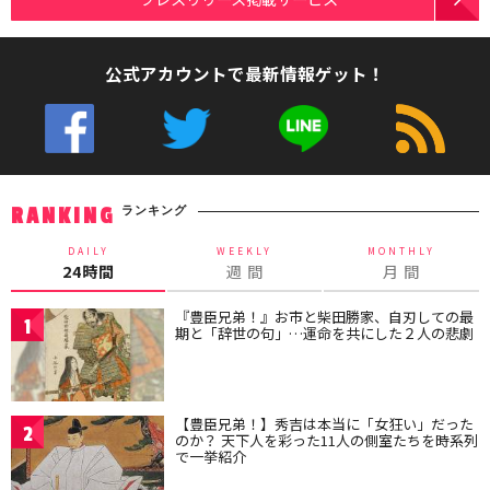
公式アカウントで最新情報ゲット！
ランキング
RANKING
DAILY
WEEKLY
MONTHLY
24時間
週 間
月 間
『豊臣兄弟！』お市と柴田勝家、自刃しての最
1
期と「辞世の句」…運命を共にした２人の悲劇
【豊臣兄弟！】秀吉は本当に「女狂い」だった
2
のか？ 天下人を彩った11人の側室たちを時系列
で一挙紹介