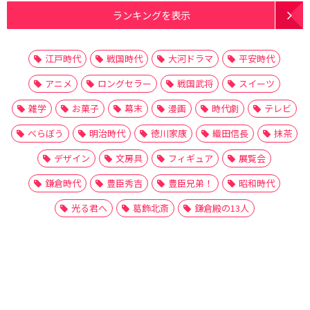
ランキングを表示
江戸時代
戦国時代
大河ドラマ
平安時代
アニメ
ロングセラー
戦国武将
スイーツ
雑学
お菓子
幕末
漫画
時代劇
テレビ
べらぼう
明治時代
徳川家康
織田信長
抹茶
デザイン
文房具
フィギュア
展覧会
鎌倉時代
豊臣秀吉
豊臣兄弟！
昭和時代
光る君へ
葛飾北斎
鎌倉殿の13人