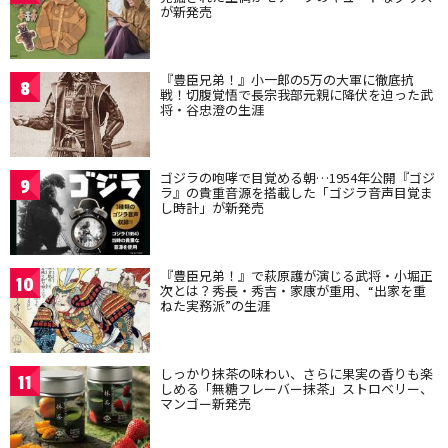
が新発売
『豊臣兄弟！』小一郎の5万の大軍に徹底抗
8
戦！切腹覚悟で長宗我部元親に降伏を迫った武
将・谷忠澄の生涯
ゴジラの咆哮で目覚める朝…1954年公開『ゴジ
9
ラ』の貴重音源を搭載した「ゴジラ音声目覚ま
し時計」が新発売
『豊臣兄弟！』で萩原護が演じる武将・小堀正
10
次とは？秀長・秀吉・家康が重用、“出家を重
ねた実務派”の生涯
しっかり抹茶の味わい、さらに果実の香りも楽
11
しめる「無糖フレーバー抹茶」ストロベリー、
マンゴー新発売