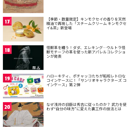
【季節・数量限定】キンモクセイの香りを天然
17
精油で再現した「スチームクリーム キンモクセ
イ&茶」新登場
怪獣革を纏う！ダダ、エレキング…ウルトラ怪
18
獣モチーフの革を使った新アパレルコレクショ
ンが発表
ハローキティ、ポチャッコたちが昭和レトロな
19
コインケースに！「サンリオキャラクターズ コ
インケース」第２弾
なぜ浅井の旧臣は秀吉に従ったのか？ 武力を使
20
わず“自分の味方”に変えた裏工作の技法とは