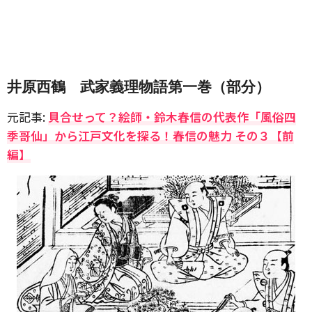
井原西鶴 武家義理物語第一巻（部分）
元記事:
貝合せって？絵師・鈴木春信の代表作「風俗四
季哥仙」から江戸文化を探る！春信の魅力 その３【前
編】