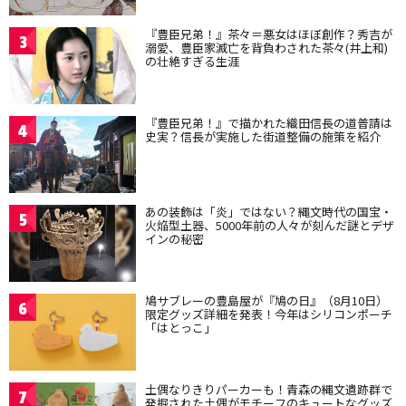
『豊臣兄弟！』茶々＝悪女はほぼ創作？秀吉が
3
溺愛、豊臣家滅亡を背負わされた茶々(井上和)
の壮絶すぎる生涯
『豊臣兄弟！』で描かれた織田信長の道普請は
4
史実？信長が実施した街道整備の施策を紹介
あの装飾は「炎」ではない？縄文時代の国宝・
5
火焔型土器、5000年前の人々が刻んだ謎とデザ
インの秘密
鳩サブレーの豊島屋が『鳩の日』（8月10日）
6
限定グッズ詳細を発表！今年はシリコンポーチ
「はとっこ」
土偶なりきりパーカーも！青森の縄文遺跡群で
7
発掘された土偶がモチーフのキュートなグッズ