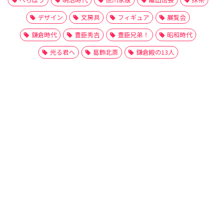
デザイン
文房具
フィギュア
展覧会
鎌倉時代
豊臣秀吉
豊臣兄弟！
昭和時代
光る君へ
葛飾北斎
鎌倉殿の13人