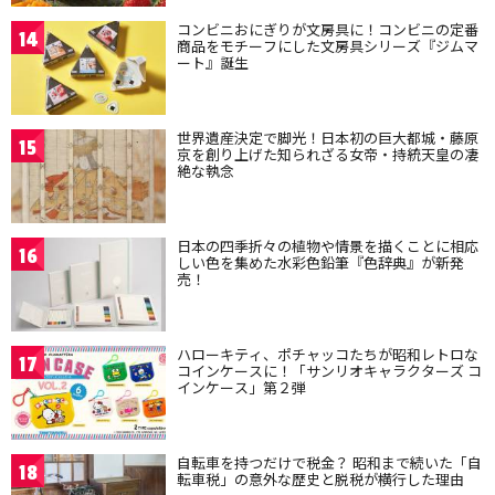
コンビニおにぎりが文房具に！コンビニの定番
14
商品をモチーフにした文房具シリーズ『ジムマ
ート』誕生
世界遺産決定で脚光！日本初の巨大都城・藤原
15
京を創り上げた知られざる女帝・持統天皇の凄
絶な執念
日本の四季折々の植物や情景を描くことに相応
16
しい色を集めた水彩色鉛筆『色辞典』が新発
売！
ハローキティ、ポチャッコたちが昭和レトロな
17
コインケースに！「サンリオキャラクターズ コ
インケース」第２弾
自転車を持つだけで税金？ 昭和まで続いた「自
18
転車税」の意外な歴史と脱税が横行した理由