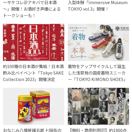
～サケコレ＠アキバで日本酒
入型体験「Immersive Museum
～」開催！お酒好き声優による
TOKYO vol.3」開催！
トークショーも！
約100種の日本酒が集結！日本酒
着物をアップサイクルして誕生
飲み比べイベント「Tokyo SAKE
した浅草発の国産着物スニーカ
Collection 2023」開催決定
ー「TOKYO KIMONO SHOES」
おなじみ八幡屋礒五郎 七味缶の
【無料・商用利用可】約1900点