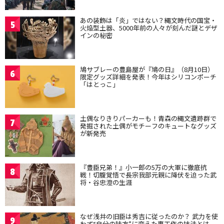
あの装飾は「炎」ではない？縄文時代の国宝・
5
火焔型土器、5000年前の人々が刻んだ謎とデザ
インの秘密
鳩サブレーの豊島屋が『鳩の日』（8月10日）
6
限定グッズ詳細を発表！今年はシリコンポーチ
「はとっこ」
土偶なりきりパーカーも！青森の縄文遺跡群で
7
発掘された土偶がモチーフのキュートなグッズ
が新発売
『豊臣兄弟！』小一郎の5万の大軍に徹底抗
8
戦！切腹覚悟で長宗我部元親に降伏を迫った武
将・谷忠澄の生涯
なぜ浅井の旧臣は秀吉に従ったのか？ 武力を使
9
わず“自分の味方”に変えた裏工作の技法とは