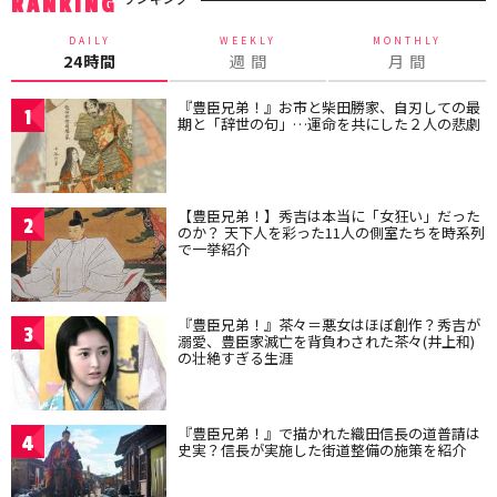
RANKING
DAILY
WEEKLY
MONTHLY
24時間
週 間
月 間
『豊臣兄弟！』お市と柴田勝家、自刃しての最
1
期と「辞世の句」…運命を共にした２人の悲劇
【豊臣兄弟！】秀吉は本当に「女狂い」だった
2
のか？ 天下人を彩った11人の側室たちを時系列
で一挙紹介
『豊臣兄弟！』茶々＝悪女はほぼ創作？秀吉が
3
溺愛、豊臣家滅亡を背負わされた茶々(井上和)
の壮絶すぎる生涯
『豊臣兄弟！』で描かれた織田信長の道普請は
4
史実？信長が実施した街道整備の施策を紹介