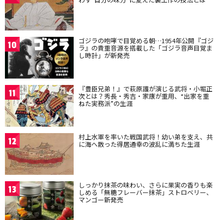
ゴジラの咆哮で目覚める朝…1954年公開『ゴジ
10
ラ』の貴重音源を搭載した「ゴジラ音声目覚ま
し時計」が新発売
『豊臣兄弟！』で萩原護が演じる武将・小堀正
11
次とは？秀長・秀吉・家康が重用、“出家を重
ねた実務派”の生涯
村上水軍を率いた戦国武将！幼い弟を支え、共
12
に海へ散った得居通幸の波乱に満ちた生涯
しっかり抹茶の味わい、さらに果実の香りも楽
13
しめる「無糖フレーバー抹茶」ストロベリー、
マンゴー新発売