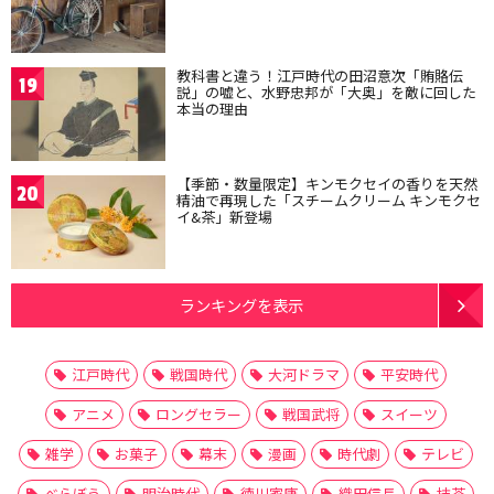
教科書と違う！江戸時代の田沼意次「賄賂伝
19
説」の嘘と、水野忠邦が「大奥」を敵に回した
本当の理由
【季節・数量限定】キンモクセイの香りを天然
20
精油で再現した「スチームクリーム キンモクセ
イ&茶」新登場
ランキングを表示
江戸時代
戦国時代
大河ドラマ
平安時代
アニメ
ロングセラー
戦国武将
スイーツ
雑学
お菓子
幕末
漫画
時代劇
テレビ
べらぼう
明治時代
徳川家康
織田信長
抹茶