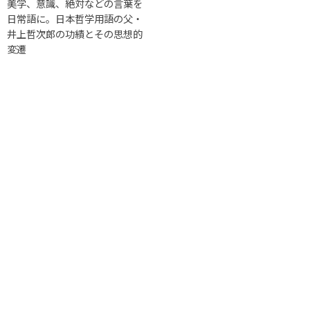
美学、意識、絶対などの言葉を
日常語に。日本哲学用語の父・
井上哲次郎の功績とその思想的
変遷