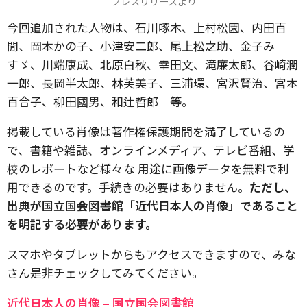
プレスリリースより
今回追加された人物は、石川啄木、上村松園、内田百
閒、岡本かの子、小津安二郎、尾上松之助、金子み
すゞ、川端康成、北原白秋、幸田文、滝廉太郎、谷崎潤
一郎、長岡半太郎、林芙美子、三浦環、宮沢賢治、宮本
百合子、柳田國男、和辻哲郎 等。
掲載している肖像は著作権保護期間を満了しているの
で、書籍や雑誌、オンラインメディア、テレビ番組、学
校のレポートなど様々な 用途に画像データを無料で利
用できるのです。手続きの必要はありません。
ただし、
出典が国立国会図書館「近代日本人の肖像」であること
を明記する必要があります。
スマホやタブレットからもアクセスできますので、みな
さん是非チェックしてみてください。
近代日本人の肖像 – 国立国会図書館