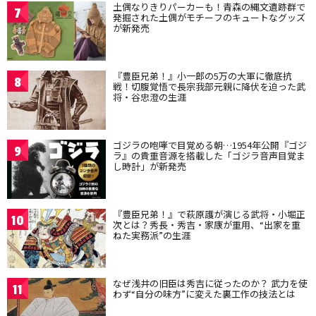
土偶なりきりパーカーも！青森の縄文遺跡群で
7
発掘された土偶がモチーフのキュートなグッズ
が新発売
『豊臣兄弟！』小一郎の5万の大軍に徹底抗
8
戦！切腹覚悟で長宗我部元親に降伏を迫った武
将・谷忠澄の生涯
ゴジラの咆哮で目覚める朝…1954年公開『ゴジ
9
ラ』の貴重音源を搭載した「ゴジラ音声目覚ま
し時計」が新発売
『豊臣兄弟！』で萩原護が演じる武将・小堀正
10
次とは？秀長・秀吉・家康が重用、“出家を重
ねた実務派”の生涯
なぜ浅井の旧臣は秀吉に従ったのか？ 武力を使
11
わず“自分の味方”に変えた裏工作の技法とは