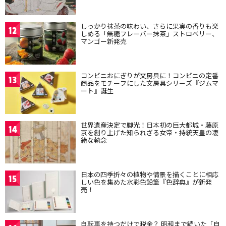
しっかり抹茶の味わい、さらに果実の香りも楽
12
しめる「無糖フレーバー抹茶」ストロベリー、
マンゴー新発売
コンビニおにぎりが文房具に！コンビニの定番
13
商品をモチーフにした文房具シリーズ『ジムマ
ート』誕生
世界遺産決定で脚光！日本初の巨大都城・藤原
14
京を創り上げた知られざる女帝・持統天皇の凄
絶な執念
日本の四季折々の植物や情景を描くことに相応
15
しい色を集めた水彩色鉛筆『色辞典』が新発
売！
自転車を持つだけで税金？ 昭和まで続いた「自