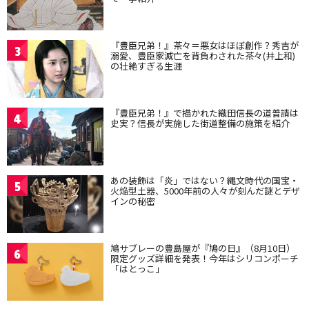
『豊臣兄弟！』茶々＝悪女はほぼ創作？秀吉が
3
溺愛、豊臣家滅亡を背負わされた茶々(井上和)
の壮絶すぎる生涯
『豊臣兄弟！』で描かれた織田信長の道普請は
4
史実？信長が実施した街道整備の施策を紹介
あの装飾は「炎」ではない？縄文時代の国宝・
5
火焔型土器、5000年前の人々が刻んだ謎とデザ
インの秘密
鳩サブレーの豊島屋が『鳩の日』（8月10日）
6
限定グッズ詳細を発表！今年はシリコンポーチ
「はとっこ」