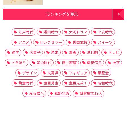
ランキングを表示
江戸時代
戦国時代
大河ドラマ
平安時代
アニメ
ロングセラー
戦国武将
スイーツ
雑学
お菓子
幕末
漫画
時代劇
テレビ
べらぼう
明治時代
徳川家康
織田信長
抹茶
デザイン
文房具
フィギュア
展覧会
鎌倉時代
豊臣秀吉
豊臣兄弟！
昭和時代
光る君へ
葛飾北斎
鎌倉殿の13人