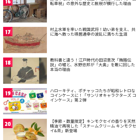
16
転車税」の意外な歴史と脱税が横行した理由
村上水軍を率いた戦国武将！幼い弟を支え、共
17
に海へ散った得居通幸の波乱に満ちた生涯
教科書と違う！江戸時代の田沼意次「賄賂伝
18
説」の嘘と、水野忠邦が「大奥」を敵に回した
本当の理由
ハローキティ、ポチャッコたちが昭和レトロな
19
コインケースに！「サンリオキャラクターズ コ
インケース」第２弾
【季節・数量限定】キンモクセイの香りを天然
20
精油で再現した「スチームクリーム キンモクセ
イ&茶」新登場