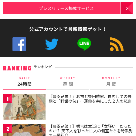
プレスリリース掲載サービス
公式アカウントで最新情報ゲット！
ランキング
RANKING
DAILY
WEEKLY
MONTHLY
24時間
週 間
月 間
『豊臣兄弟！』お市と柴田勝家、自刃しての最
1
期と「辞世の句」…運命を共にした２人の悲劇
【豊臣兄弟！】秀吉は本当に「女狂い」だった
2
のか？ 天下人を彩った11人の側室たちを時系列
で一挙紹介