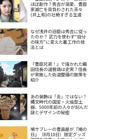
ほぼ創作？秀吉が溺愛、豊臣
家滅亡を背負わされた茶々
(井上和)の壮絶すぎる生涯
なぜ浅井の旧臣は秀吉に従っ
たのか？ 武力を使わず“自分
の味方”に変えた裏工作の技
法とは
『豊臣兄弟！』で描かれた織
田信長の道普請は史実？信長
が実施した街道整備の施策を
紹介
あの装飾は「炎」ではない？
縄文時代の国宝・火焔型土
器、5000年前の人々が刻んだ
謎とデザインの秘密
鳩サブレーの豊島屋が『鳩の
日』（8月10日）限定グッズ