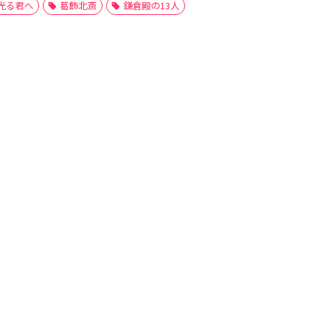
光る君へ
葛飾北斎
鎌倉殿の13人