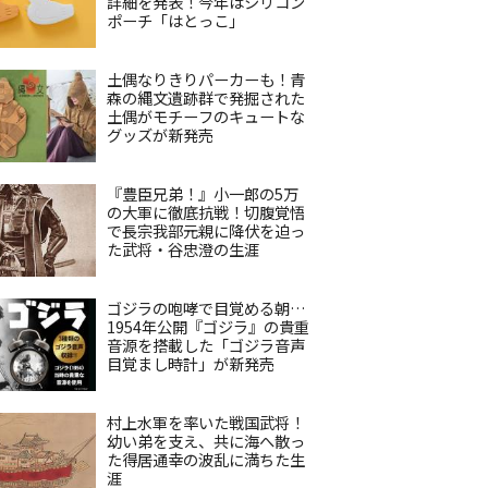
詳細を発表！今年はシリコン
ポーチ「はとっこ」
土偶なりきりパーカーも！青
森の縄文遺跡群で発掘された
土偶がモチーフのキュートな
グッズが新発売
『豊臣兄弟！』小一郎の5万
の大軍に徹底抗戦！切腹覚悟
で長宗我部元親に降伏を迫っ
た武将・谷忠澄の生涯
ゴジラの咆哮で目覚める朝…
1954年公開『ゴジラ』の貴重
音源を搭載した「ゴジラ音声
目覚まし時計」が新発売
村上水軍を率いた戦国武将！
幼い弟を支え、共に海へ散っ
た得居通幸の波乱に満ちた生
涯