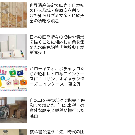
世界遺産決定で脚光！日本初
の巨大都城・藤原京を創り上
げた知られざる女帝・持統天
皇の凄絶な執念
日本の四季折々の植物や情景
を描くことに相応しい色を集
めた水彩色鉛筆『色辞典』が
新発売！
ハローキティ、ポチャッコた
ちが昭和レトロなコインケー
スに！「サンリオキャラクタ
ーズ コインケース」第２弾
自転車を持つだけで税金？ 昭
和まで続いた「自転車税」の
意外な歴史と脱税が横行した
理由
教科書と違う！江戸時代の田