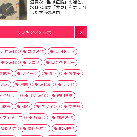
沼意次「賄賂伝説」の嘘と、
水野忠邦が「大奥」を敵に回
した本当の理由
ランキングを表示
江戸時代
戦国時代
大河ドラマ
平安時代
アニメ
ロングセラー
国武将
スイーツ
雑学
お菓子
幕末
漫画
時代劇
テレビ
べらぼう
明治時代
徳川家康
田信長
抹茶
デザイン
文房具
フィギュア
展覧会
鎌倉時代
豊臣秀吉
豊臣兄弟！
昭和時代