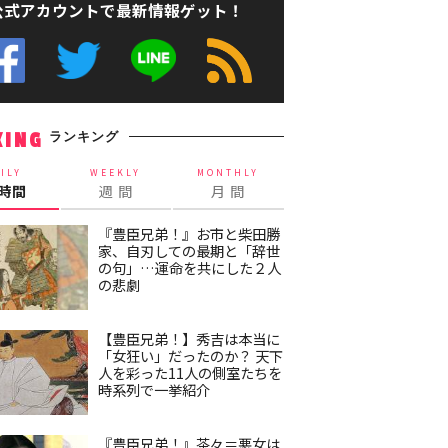
公式アカウントで最新情報ゲット！
ランキング
KING
ILY
WEEKLY
MONTHLY
4時間
週 間
月 間
『豊臣兄弟！』お市と柴田勝
家、自刃しての最期と「辞世
の句」…運命を共にした２人
の悲劇
【豊臣兄弟！】秀吉は本当に
「女狂い」だったのか？ 天下
人を彩った11人の側室たちを
時系列で一挙紹介
『豊臣兄弟！』茶々＝悪女は