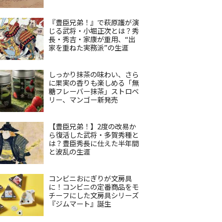
『豊臣兄弟！』で萩原護が演
じる武将・小堀正次とは？秀
長・秀吉・家康が重用、“出
家を重ねた実務派”の生涯
しっかり抹茶の味わい、さら
に果実の香りも楽しめる「無
糖フレーバー抹茶」ストロベ
リー、マンゴー新発売
【豊臣兄弟！】2度の改易か
ら復活した武将・多賀秀種と
は？豊臣秀長に仕えた半年間
と波乱の生涯
コンビニおにぎりが文房具
に！コンビニの定番商品をモ
チーフにした文房具シリーズ
『ジムマート』誕生