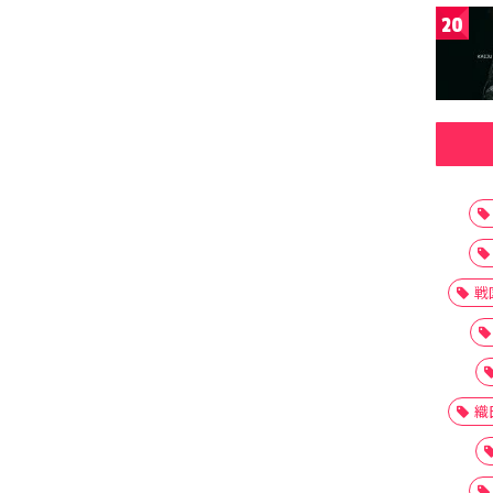
20
戦
織