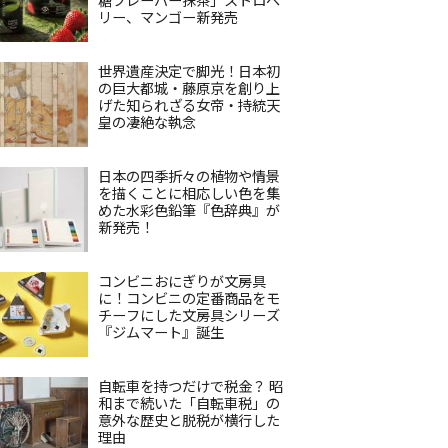
リー、マンゴー新発売
世界遺産決定で脚光！日本初
の巨大都城・藤原京を創り上
げた知られざる女帝・持統天
皇の凄絶な執念
日本の四季折々の植物や情景
を描くことに相応しい色を集
めた水彩色鉛筆『色辞典』が
新発売！
コンビニおにぎりが文房具
に！コンビニの定番商品をモ
チーフにした文房具シリーズ
『ジムマート』誕生
自転車を持つだけで税金？ 昭
和まで続いた「自転車税」の
意外な歴史と脱税が横行した
理由