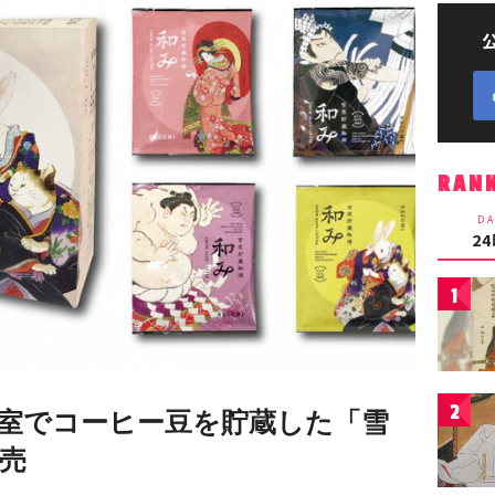
RAN
DA
2
1
2
室でコーヒー豆を貯蔵した「雪
発売