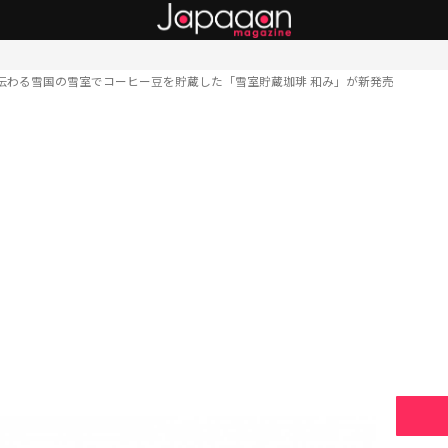
伝わる雪国の雪室でコーヒー豆を貯蔵した「雪室貯蔵珈琲 和み」が新発売