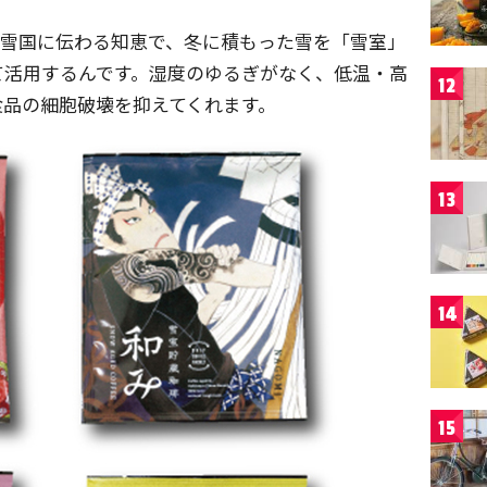
の雪国に伝わる知恵で、冬に積もった雪を「雪室」
て活用するんです。湿度のゆるぎがなく、低温・高
12
食品の細胞破壊を抑えてくれます。
13
14
15