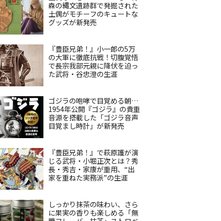
森の縄文遺跡群で発掘された
土偶がモチーフのキュートな
グッズが新発売
『豊臣兄弟！』小一郎の5万
の大軍に徹底抗戦！切腹覚悟
で長宗我部元親に降伏を迫っ
た武将・谷忠澄の生涯
ゴジラの咆哮で目覚める朝…
1954年公開『ゴジラ』の貴重
音源を搭載した「ゴジラ音声
目覚まし時計」が新発売
『豊臣兄弟！』で萩原護が演
じる武将・小堀正次とは？秀
長・秀吉・家康が重用、“出
家を重ねた実務派”の生涯
しっかり抹茶の味わい、さら
に果実の香りも楽しめる「無
糖フレーバー抹茶」ストロベ