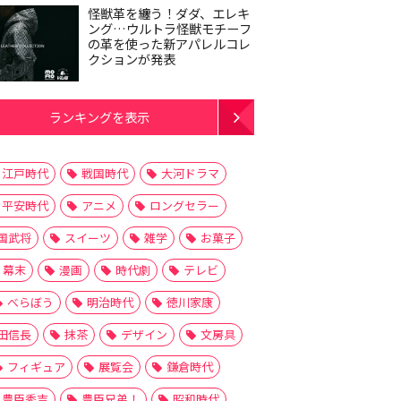
怪獣革を纏う！ダダ、エレキ
ング…ウルトラ怪獣モチーフ
の革を使った新アパレルコレ
クションが発表
ランキングを表示
江戸時代
戦国時代
大河ドラマ
平安時代
アニメ
ロングセラー
国武将
スイーツ
雑学
お菓子
幕末
漫画
時代劇
テレビ
べらぼう
明治時代
徳川家康
田信長
抹茶
デザイン
文房具
フィギュア
展覧会
鎌倉時代
豊臣秀吉
豊臣兄弟！
昭和時代