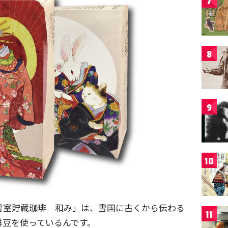
7
8
9
10
雪室貯蔵珈琲 和み」は、雪国に古くから伝わる
11
琲豆を使っているんです。