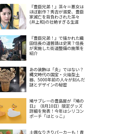
『豊臣兄弟！』茶々＝悪女は
ほぼ創作？秀吉が溺愛、豊臣
家滅亡を背負わされた茶々
(井上和)の壮絶すぎる生涯
『豊臣兄弟！』で描かれた織
田信長の道普請は史実？信長
が実施した街道整備の施策を
紹介
あの装飾は「炎」ではない？
縄文時代の国宝・火焔型土
器、5000年前の人々が刻んだ
謎とデザインの秘密
鳩サブレーの豊島屋が『鳩の
日』（8月10日）限定グッズ
詳細を発表！今年はシリコン
ポーチ「はとっこ」
土偶なりきりパーカーも！青