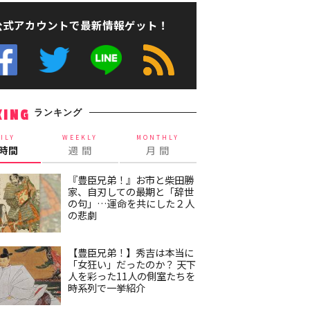
公式アカウントで最新情報ゲット！
ランキング
KING
ILY
WEEKLY
MONTHLY
4時間
週 間
月 間
『豊臣兄弟！』お市と柴田勝
家、自刃しての最期と「辞世
の句」…運命を共にした２人
の悲劇
【豊臣兄弟！】秀吉は本当に
「女狂い」だったのか？ 天下
人を彩った11人の側室たちを
時系列で一挙紹介