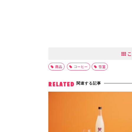
こ
商品
コーヒー
雪室
関連する記事
RELATED