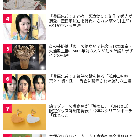
『豊臣兄弟！』茶々＝悪女はほぼ創作？秀吉が
4
溺愛、豊臣家滅亡を背負わされた茶々(井上和)
の壮絶すぎる生涯
あの装飾は「炎」ではない？縄文時代の国宝・
5
火焔型土器、5000年前の人々が刻んだ謎とデザ
インの秘密
『豊臣兄弟！』後半の鍵を握る「浅井三姉妹」
6
茶々・初・江——秀吉に翻弄された波乱の生涯
鳩サブレーの豊島屋が『鳩の日』（8月10日）
7
限定グッズ詳細を発表！今年はシリコンポーチ
「はとっこ」
土偶なりきりパーカーも！青森の縄文遺跡群で