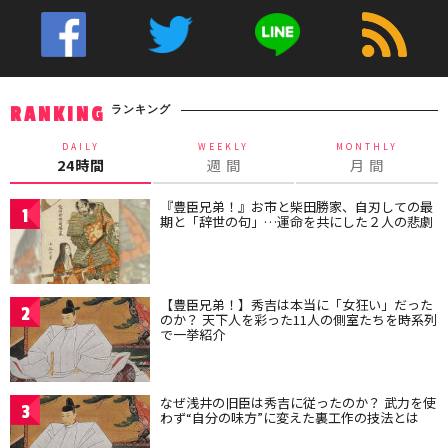
ランキング
RANKING
DAILY
WEEKLY
MONTHLY
24時間
週 間
月 間
『豊臣兄弟！』お市と柴田勝家、自刃しての最
1
期と「辞世の句」…運命を共にした２人の悲劇
【豊臣兄弟！】秀吉は本当に「女狂い」だった
2
のか？ 天下人を彩った11人の側室たちを時系列
で一挙紹介
なぜ浅井の旧臣は秀吉に従ったのか？ 武力を使
3
わず“自分の味方”に変えた裏工作の技法とは