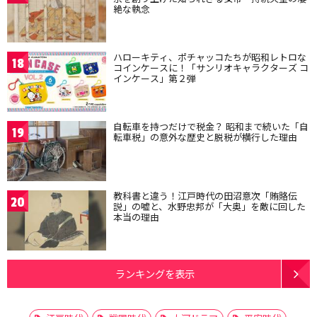
絶な執念
ハローキティ、ポチャッコたちが昭和レトロな
18
コインケースに！「サンリオキャラクターズ コ
インケース」第２弾
自転車を持つだけで税金？ 昭和まで続いた「自
19
転車税」の意外な歴史と脱税が横行した理由
教科書と違う！江戸時代の田沼意次「賄賂伝
20
説」の嘘と、水野忠邦が「大奥」を敵に回した
本当の理由
ランキングを表示