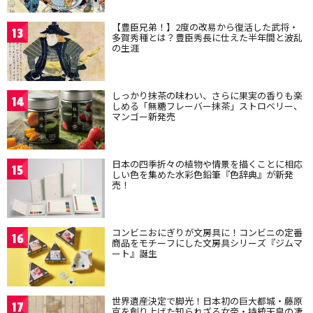
【豊臣兄弟！】2度の改易から復活した武将・
13
多賀秀種とは？豊臣秀長に仕えた半年間と波乱
の生涯
しっかり抹茶の味わい、さらに果実の香りも楽
14
しめる「無糖フレーバー抹茶」ストロベリー、
マンゴー新発売
日本の四季折々の植物や情景を描くことに相応
15
しい色を集めた水彩色鉛筆『色辞典』が新発
売！
コンビニおにぎりが文房具に！コンビニの定番
16
商品をモチーフにした文房具シリーズ『ジムマ
ート』誕生
世界遺産決定で脚光！日本初の巨大都城・藤原
17
京を創り上げた知られざる女帝・持統天皇の凄