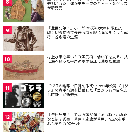
8
発掘された土偶がモチーフのキュートなグッズ
が新発売
『豊臣兄弟！』小一郎の5万の大軍に徹底抗
9
戦！切腹覚悟で長宗我部元親に降伏を迫った武
将・谷忠澄の生涯
村上水軍を率いた戦国武将！幼い弟を支え、共
10
に海へ散った得居通幸の波乱に満ちた生涯
ゴジラの咆哮で目覚める朝…1954年公開『ゴジ
11
ラ』の貴重音源を搭載した「ゴジラ音声目覚ま
し時計」が新発売
『豊臣兄弟！』で萩原護が演じる武将・小堀正
12
次とは？秀長・秀吉・家康が重用、“出家を重
ねた実務派”の生涯