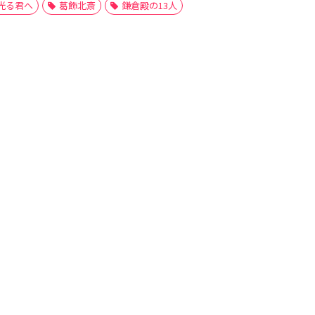
光る君へ
葛飾北斎
鎌倉殿の13人