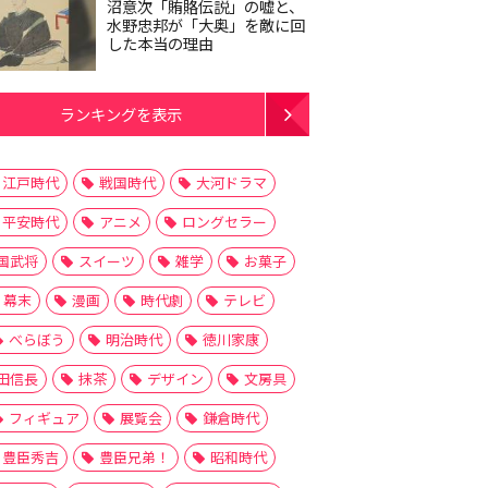
沼意次「賄賂伝説」の嘘と、
水野忠邦が「大奥」を敵に回
した本当の理由
ランキングを表示
江戸時代
戦国時代
大河ドラマ
平安時代
アニメ
ロングセラー
国武将
スイーツ
雑学
お菓子
幕末
漫画
時代劇
テレビ
べらぼう
明治時代
徳川家康
田信長
抹茶
デザイン
文房具
フィギュア
展覧会
鎌倉時代
豊臣秀吉
豊臣兄弟！
昭和時代