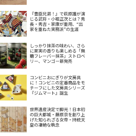
『豊臣兄弟！』で萩原護が演
じる武将・小堀正次とは？秀
長・秀吉・家康が重用、“出
家を重ねた実務派”の生涯
しっかり抹茶の味わい、さら
に果実の香りも楽しめる「無
糖フレーバー抹茶」ストロベ
リー、マンゴー新発売
コンビニおにぎりが文房具
に！コンビニの定番商品をモ
チーフにした文房具シリーズ
『ジムマート』誕生
世界遺産決定で脚光！日本初
の巨大都城・藤原京を創り上
げた知られざる女帝・持統天
皇の凄絶な執念