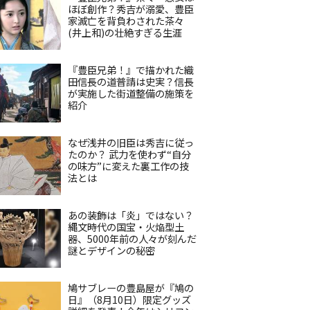
ほぼ創作？秀吉が溺愛、豊臣
家滅亡を背負わされた茶々
(井上和)の壮絶すぎる生涯
『豊臣兄弟！』で描かれた織
田信長の道普請は史実？信長
が実施した街道整備の施策を
紹介
なぜ浅井の旧臣は秀吉に従っ
たのか？ 武力を使わず“自分
の味方”に変えた裏工作の技
法とは
あの装飾は「炎」ではない？
縄文時代の国宝・火焔型土
器、5000年前の人々が刻んだ
謎とデザインの秘密
鳩サブレーの豊島屋が『鳩の
日』（8月10日）限定グッズ