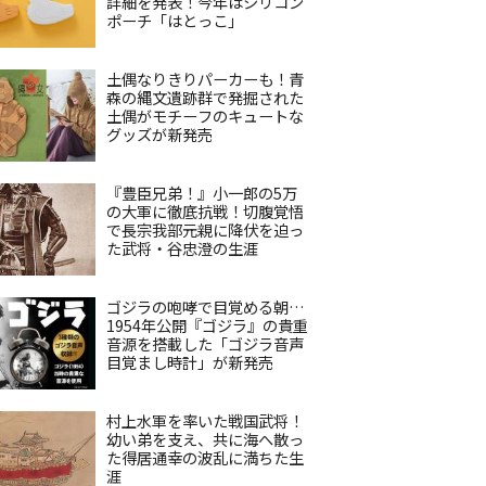
詳細を発表！今年はシリコン
ポーチ「はとっこ」
土偶なりきりパーカーも！青
森の縄文遺跡群で発掘された
土偶がモチーフのキュートな
グッズが新発売
『豊臣兄弟！』小一郎の5万
の大軍に徹底抗戦！切腹覚悟
で長宗我部元親に降伏を迫っ
た武将・谷忠澄の生涯
ゴジラの咆哮で目覚める朝…
1954年公開『ゴジラ』の貴重
音源を搭載した「ゴジラ音声
目覚まし時計」が新発売
村上水軍を率いた戦国武将！
幼い弟を支え、共に海へ散っ
た得居通幸の波乱に満ちた生
涯