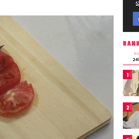
RAN
DA
2
1
2