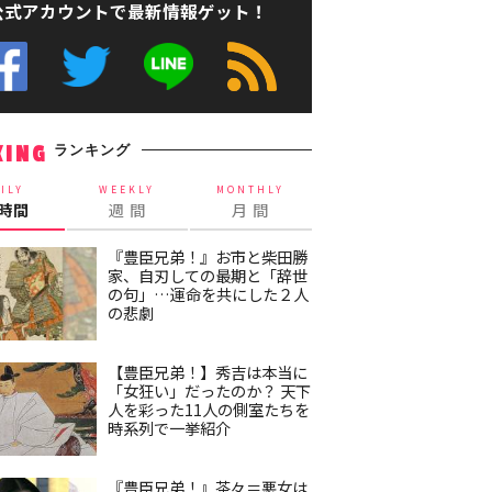
公式アカウントで最新情報ゲット！
ランキング
KING
ILY
WEEKLY
MONTHLY
4時間
週 間
月 間
『豊臣兄弟！』お市と柴田勝
家、自刃しての最期と「辞世
の句」…運命を共にした２人
の悲劇
【豊臣兄弟！】秀吉は本当に
「女狂い」だったのか？ 天下
人を彩った11人の側室たちを
時系列で一挙紹介
『豊臣兄弟！』茶々＝悪女は