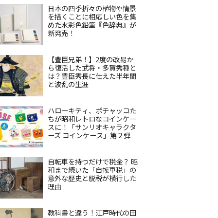
日本の四季折々の植物や情景
を描くことに相応しい色を集
めた水彩色鉛筆『色辞典』が
新発売！
【豊臣兄弟！】2度の改易か
ら復活した武将・多賀秀種と
は？豊臣秀長に仕えた半年間
と波乱の生涯
ハローキティ、ポチャッコた
ちが昭和レトロなコインケー
スに！「サンリオキャラクタ
ーズ コインケース」第２弾
自転車を持つだけで税金？ 昭
和まで続いた「自転車税」の
意外な歴史と脱税が横行した
理由
教科書と違う！江戸時代の田