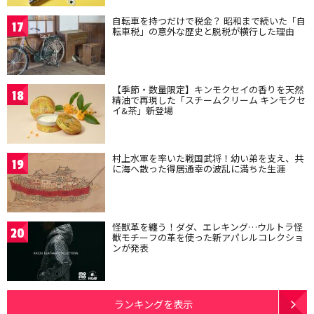
自転車を持つだけで税金？ 昭和まで続いた「自
17
転車税」の意外な歴史と脱税が横行した理由
【季節・数量限定】キンモクセイの香りを天然
18
精油で再現した「スチームクリーム キンモクセ
イ&茶」新登場
村上水軍を率いた戦国武将！幼い弟を支え、共
19
に海へ散った得居通幸の波乱に満ちた生涯
怪獣革を纏う！ダダ、エレキング…ウルトラ怪
20
獣モチーフの革を使った新アパレルコレクショ
ンが発表
ランキングを表示