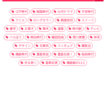
江戸時代
戦国時代
大河ドラマ
平安時代
アニメ
ロングセラー
戦国武将
スイーツ
雑学
お菓子
幕末
漫画
時代劇
テレビ
べらぼう
明治時代
織田信長
徳川家康
抹茶
デザイン
文房具
フィギュア
展覧会
鎌倉時代
豊臣秀吉
豊臣兄弟！
昭和時代
光る君へ
葛飾北斎
鎌倉殿の13人