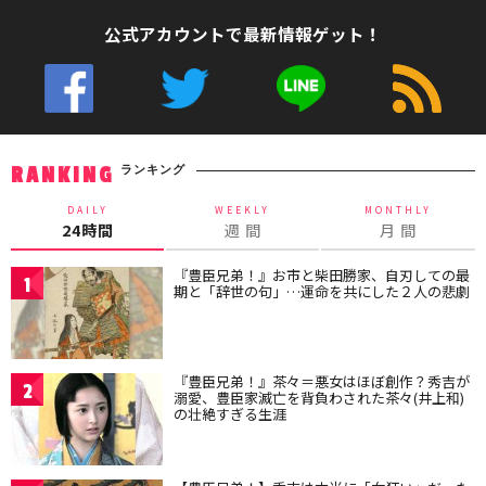
公式アカウントで最新情報ゲット！
ランキング
RANKING
DAILY
WEEKLY
MONTHLY
24時間
週 間
月 間
『豊臣兄弟！』お市と柴田勝家、自刃しての最
1
期と「辞世の句」…運命を共にした２人の悲劇
『豊臣兄弟！』茶々＝悪女はほぼ創作？秀吉が
2
溺愛、豊臣家滅亡を背負わされた茶々(井上和)
の壮絶すぎる生涯