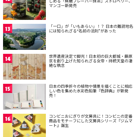
しめる「無糖フレーバー抹茶」ストロベリー、
マンゴー新発売
「一口」が「いもあらい」！？ 日本の難読地名
13
には知られざる“名前の法則”があった
世界遺産決定で脚光！日本初の巨大都城・藤原
14
京を創り上げた知られざる女帝・持統天皇の凄
絶な執念
日本の四季折々の植物や情景を描くことに相応
15
しい色を集めた水彩色鉛筆『色辞典』が新発
売！
コンビニおにぎりが文房具に！コンビニの定番
16
商品をモチーフにした文房具シリーズ『ジムマ
ート』誕生