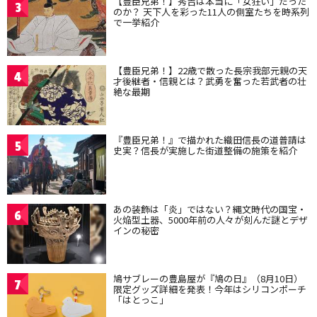
【豊臣兄弟！】秀吉は本当に「女狂い」だった
3
のか？ 天下人を彩った11人の側室たちを時系列
で一挙紹介
【豊臣兄弟！】22歳で散った長宗我部元親の天
4
才後継者・信親とは？武勇を奮った若武者の壮
絶な最期
『豊臣兄弟！』で描かれた織田信長の道普請は
5
史実？信長が実施した街道整備の施策を紹介
あの装飾は「炎」ではない？縄文時代の国宝・
6
火焔型土器、5000年前の人々が刻んだ謎とデザ
インの秘密
鳩サブレーの豊島屋が『鳩の日』（8月10日）
7
限定グッズ詳細を発表！今年はシリコンポーチ
「はとっこ」