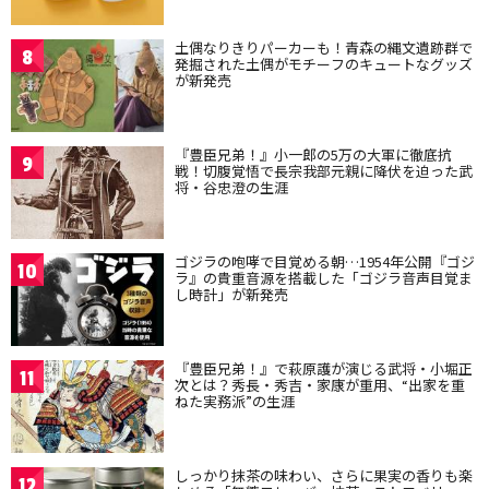
土偶なりきりパーカーも！青森の縄文遺跡群で
8
発掘された土偶がモチーフのキュートなグッズ
が新発売
『豊臣兄弟！』小一郎の5万の大軍に徹底抗
9
戦！切腹覚悟で長宗我部元親に降伏を迫った武
将・谷忠澄の生涯
ゴジラの咆哮で目覚める朝…1954年公開『ゴジ
10
ラ』の貴重音源を搭載した「ゴジラ音声目覚ま
し時計」が新発売
『豊臣兄弟！』で萩原護が演じる武将・小堀正
11
次とは？秀長・秀吉・家康が重用、“出家を重
ねた実務派”の生涯
しっかり抹茶の味わい、さらに果実の香りも楽
12