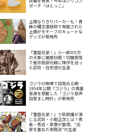
詳細を発表！今年はシリコン
ポーチ「はとっこ」
土偶なりきりパーカーも！青
森の縄文遺跡群で発掘された
土偶がモチーフのキュートな
グッズが新発売
『豊臣兄弟！』小一郎の5万
の大軍に徹底抗戦！切腹覚悟
で長宗我部元親に降伏を迫っ
た武将・谷忠澄の生涯
ゴジラの咆哮で目覚める朝…
1954年公開『ゴジラ』の貴重
音源を搭載した「ゴジラ音声
目覚まし時計」が新発売
『豊臣兄弟！』で萩原護が演
じる武将・小堀正次とは？秀
長・秀吉・家康が重用、“出
家を重ねた実務派”の生涯