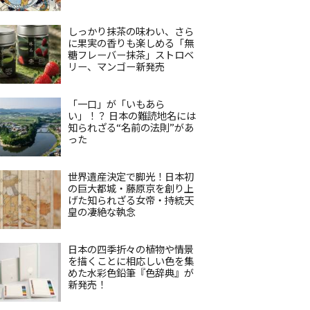
しっかり抹茶の味わい、さら
に果実の香りも楽しめる「無
糖フレーバー抹茶」ストロベ
リー、マンゴー新発売
「一口」が「いもあら
い」！？ 日本の難読地名には
知られざる“名前の法則”があ
った
世界遺産決定で脚光！日本初
の巨大都城・藤原京を創り上
げた知られざる女帝・持統天
皇の凄絶な執念
日本の四季折々の植物や情景
を描くことに相応しい色を集
めた水彩色鉛筆『色辞典』が
新発売！