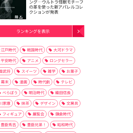
ング…ウルトラ怪獣モチーフ
の革を使った新アパレルコレ
クションが発表
ランキングを表示
江戸時代
戦国時代
大河ドラマ
平安時代
アニメ
ロングセラー
国武将
スイーツ
雑学
お菓子
幕末
漫画
時代劇
テレビ
べらぼう
明治時代
織田信長
川家康
抹茶
デザイン
文房具
フィギュア
展覧会
鎌倉時代
豊臣秀吉
豊臣兄弟！
昭和時代