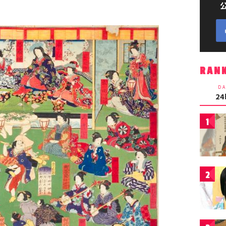
RAN
DA
2
1
2