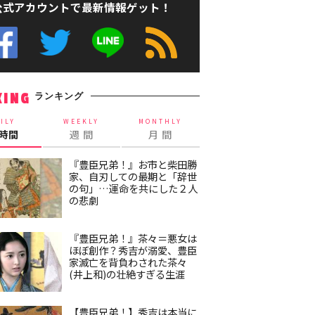
公式アカウントで最新情報ゲット！
ランキング
KING
ILY
WEEKLY
MONTHLY
4時間
週 間
月 間
『豊臣兄弟！』お市と柴田勝
家、自刃しての最期と「辞世
の句」…運命を共にした２人
の悲劇
『豊臣兄弟！』茶々＝悪女は
ほぼ創作？秀吉が溺愛、豊臣
家滅亡を背負わされた茶々
(井上和)の壮絶すぎる生涯
【豊臣兄弟！】秀吉は本当に