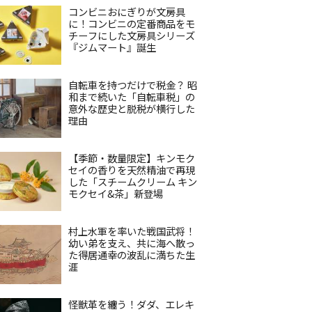
コンビニおにぎりが文房具
に！コンビニの定番商品をモ
チーフにした文房具シリーズ
『ジムマート』誕生
自転車を持つだけで税金？ 昭
和まで続いた「自転車税」の
意外な歴史と脱税が横行した
理由
【季節・数量限定】キンモク
セイの香りを天然精油で再現
した「スチームクリーム キン
モクセイ&茶」新登場
村上水軍を率いた戦国武将！
幼い弟を支え、共に海へ散っ
た得居通幸の波乱に満ちた生
涯
怪獣革を纏う！ダダ、エレキ