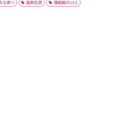
光る君へ
葛飾北斎
鎌倉殿の13人