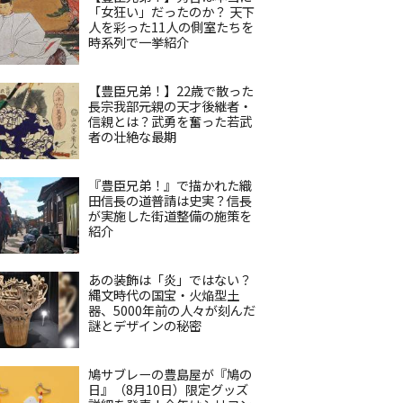
「女狂い」だったのか？ 天下
人を彩った11人の側室たちを
時系列で一挙紹介
【豊臣兄弟！】22歳で散った
長宗我部元親の天才後継者・
信親とは？武勇を奮った若武
者の壮絶な最期
『豊臣兄弟！』で描かれた織
田信長の道普請は史実？信長
が実施した街道整備の施策を
紹介
あの装飾は「炎」ではない？
縄文時代の国宝・火焔型土
器、5000年前の人々が刻んだ
謎とデザインの秘密
鳩サブレーの豊島屋が『鳩の
日』（8月10日）限定グッズ