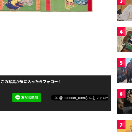
3
4
5
この写真が気に入ったらフォロー！
6
7