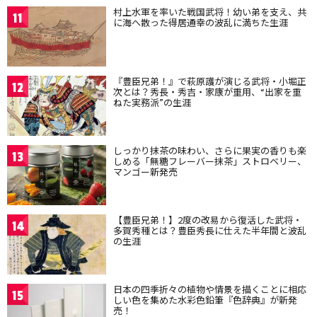
村上水軍を率いた戦国武将！幼い弟を支え、共
11
に海へ散った得居通幸の波乱に満ちた生涯
『豊臣兄弟！』で萩原護が演じる武将・小堀正
12
次とは？秀長・秀吉・家康が重用、“出家を重
ねた実務派”の生涯
しっかり抹茶の味わい、さらに果実の香りも楽
13
しめる「無糖フレーバー抹茶」ストロベリー、
マンゴー新発売
【豊臣兄弟！】2度の改易から復活した武将・
14
多賀秀種とは？豊臣秀長に仕えた半年間と波乱
の生涯
日本の四季折々の植物や情景を描くことに相応
15
しい色を集めた水彩色鉛筆『色辞典』が新発
売！