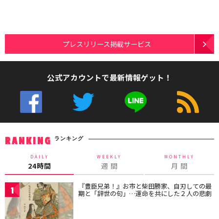
プレスリリース掲載サービス
公式アカウントで最新情報ゲット！
ランキング
RANKING
DAILY
WEEKLY
MONTHLY
24時間
週 間
月 間
『豊臣兄弟！』お市と柴田勝家、自刃しての最
1
期と「辞世の句」…運命を共にした２人の悲劇