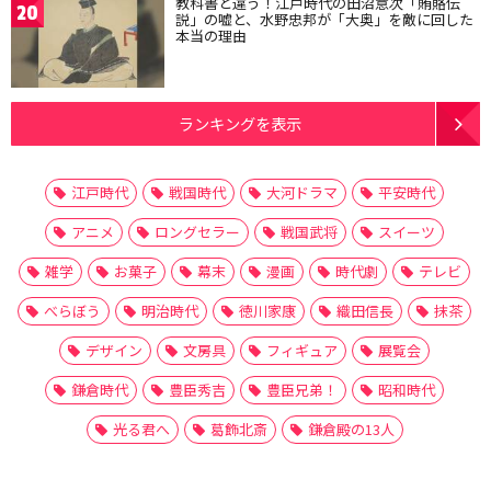
教科書と違う！江戸時代の田沼意次「賄賂伝
20
説」の嘘と、水野忠邦が「大奥」を敵に回した
本当の理由
ランキングを表示
江戸時代
戦国時代
大河ドラマ
平安時代
アニメ
ロングセラー
戦国武将
スイーツ
雑学
お菓子
幕末
漫画
時代劇
テレビ
べらぼう
明治時代
徳川家康
織田信長
抹茶
デザイン
文房具
フィギュア
展覧会
鎌倉時代
豊臣秀吉
豊臣兄弟！
昭和時代
光る君へ
葛飾北斎
鎌倉殿の13人