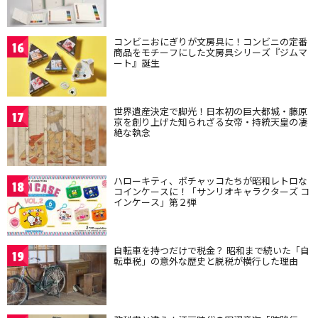
コンビニおにぎりが文房具に！コンビニの定番
16
商品をモチーフにした文房具シリーズ『ジムマ
ート』誕生
世界遺産決定で脚光！日本初の巨大都城・藤原
17
京を創り上げた知られざる女帝・持統天皇の凄
絶な執念
ハローキティ、ポチャッコたちが昭和レトロな
18
コインケースに！「サンリオキャラクターズ コ
インケース」第２弾
自転車を持つだけで税金？ 昭和まで続いた「自
19
転車税」の意外な歴史と脱税が横行した理由