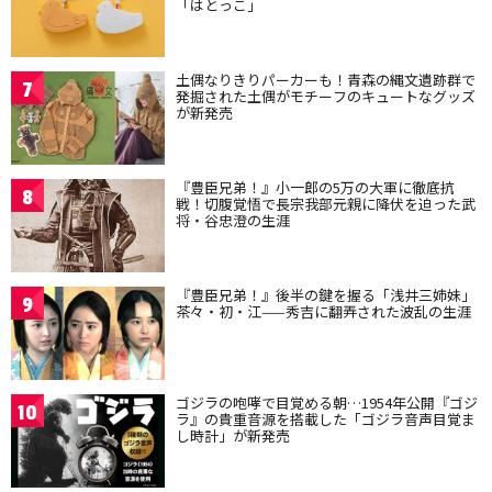
「はとっこ」
土偶なりきりパーカーも！青森の縄文遺跡群で
7
発掘された土偶がモチーフのキュートなグッズ
が新発売
『豊臣兄弟！』小一郎の5万の大軍に徹底抗
8
戦！切腹覚悟で長宗我部元親に降伏を迫った武
将・谷忠澄の生涯
『豊臣兄弟！』後半の鍵を握る「浅井三姉妹」
9
茶々・初・江——秀吉に翻弄された波乱の生涯
ゴジラの咆哮で目覚める朝…1954年公開『ゴジ
10
ラ』の貴重音源を搭載した「ゴジラ音声目覚ま
し時計」が新発売