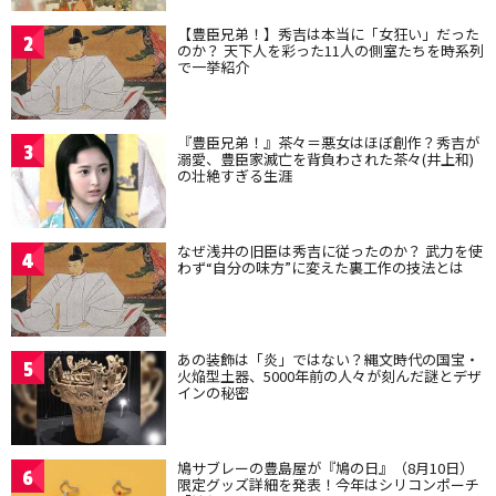
【豊臣兄弟！】秀吉は本当に「女狂い」だった
2
のか？ 天下人を彩った11人の側室たちを時系列
で一挙紹介
『豊臣兄弟！』茶々＝悪女はほぼ創作？秀吉が
3
溺愛、豊臣家滅亡を背負わされた茶々(井上和)
の壮絶すぎる生涯
なぜ浅井の旧臣は秀吉に従ったのか？ 武力を使
4
わず“自分の味方”に変えた裏工作の技法とは
あの装飾は「炎」ではない？縄文時代の国宝・
5
火焔型土器、5000年前の人々が刻んだ謎とデザ
インの秘密
鳩サブレーの豊島屋が『鳩の日』（8月10日）
6
限定グッズ詳細を発表！今年はシリコンポーチ