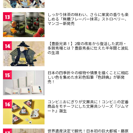
しっかり抹茶の味わい、さらに果実の香りも楽
13
しめる「無糖フレーバー抹茶」ストロベリー、
マンゴー新発売
【豊臣兄弟！】2度の改易から復活した武将・
14
多賀秀種とは？豊臣秀長に仕えた半年間と波乱
の生涯
日本の四季折々の植物や情景を描くことに相応
15
しい色を集めた水彩色鉛筆『色辞典』が新発
売！
コンビニおにぎりが文房具に！コンビニの定番
16
商品をモチーフにした文房具シリーズ『ジムマ
ート』誕生
世界遺産決定で脚光！日本初の巨大都城・藤原