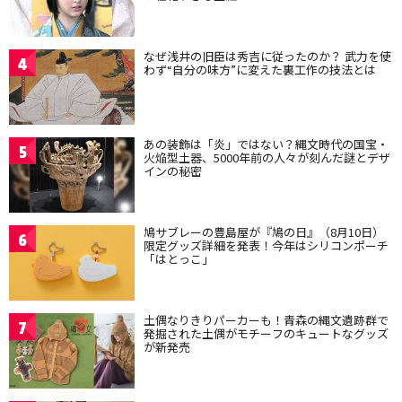
なぜ浅井の旧臣は秀吉に従ったのか？ 武力を使
4
わず“自分の味方”に変えた裏工作の技法とは
あの装飾は「炎」ではない？縄文時代の国宝・
5
火焔型土器、5000年前の人々が刻んだ謎とデザ
インの秘密
鳩サブレーの豊島屋が『鳩の日』（8月10日）
6
限定グッズ詳細を発表！今年はシリコンポーチ
「はとっこ」
土偶なりきりパーカーも！青森の縄文遺跡群で
7
発掘された土偶がモチーフのキュートなグッズ
が新発売