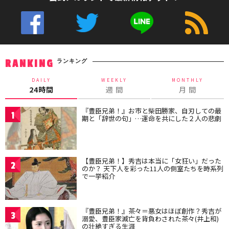
ランキング
RANKING
DAILY
WEEKLY
MONTHLY
24時間
週 間
月 間
『豊臣兄弟！』お市と柴田勝家、自刃しての最
1
期と「辞世の句」…運命を共にした２人の悲劇
【豊臣兄弟！】秀吉は本当に「女狂い」だった
2
のか？ 天下人を彩った11人の側室たちを時系列
で一挙紹介
『豊臣兄弟！』茶々＝悪女はほぼ創作？秀吉が
3
溺愛、豊臣家滅亡を背負わされた茶々(井上和)
の壮絶すぎる生涯