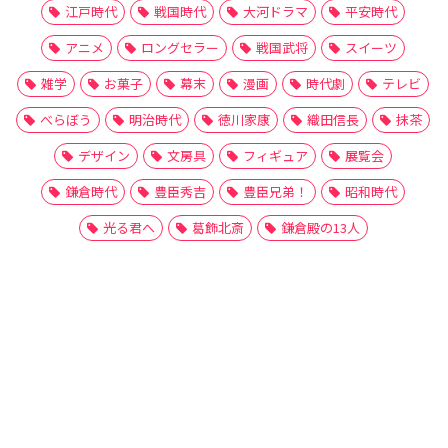
江戸時代
戦国時代
大河ドラマ
平安時代
アニメ
ロングセラー
戦国武将
スイーツ
雑学
お菓子
幕末
漫画
時代劇
テレビ
べらぼう
明治時代
徳川家康
織田信長
抹茶
デザイン
文房具
フィギュア
展覧会
鎌倉時代
豊臣秀吉
豊臣兄弟！
昭和時代
光る君へ
葛飾北斎
鎌倉殿の13人