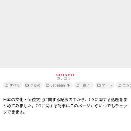
CATEGORY
カテゴリー
すべて
まとめ
Japaaan PR
_終了_
アート
エン
日本の文化・伝統文化に関する記事の中から、CGに関する話題をま
とめてみました。CGに関する記事はこのページからいつでもチェッ
クできます。