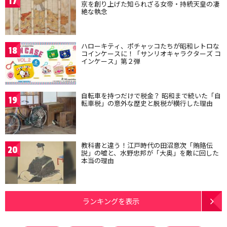
17
京を創り上げた知られざる女帝・持統天皇の凄
絶な執念
ハローキティ、ポチャッコたちが昭和レトロな
18
コインケースに！「サンリオキャラクターズ コ
インケース」第２弾
自転車を持つだけで税金？ 昭和まで続いた「自
19
転車税」の意外な歴史と脱税が横行した理由
教科書と違う！江戸時代の田沼意次「賄賂伝
20
説」の嘘と、水野忠邦が「大奥」を敵に回した
本当の理由
ランキングを表示