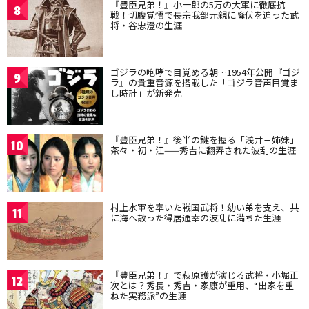
『豊臣兄弟！』小一郎の5万の大軍に徹底抗
8
戦！切腹覚悟で長宗我部元親に降伏を迫った武
将・谷忠澄の生涯
ゴジラの咆哮で目覚める朝…1954年公開『ゴジ
9
ラ』の貴重音源を搭載した「ゴジラ音声目覚ま
し時計」が新発売
『豊臣兄弟！』後半の鍵を握る「浅井三姉妹」
10
茶々・初・江——秀吉に翻弄された波乱の生涯
村上水軍を率いた戦国武将！幼い弟を支え、共
11
に海へ散った得居通幸の波乱に満ちた生涯
『豊臣兄弟！』で萩原護が演じる武将・小堀正
12
次とは？秀長・秀吉・家康が重用、“出家を重
ねた実務派”の生涯