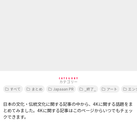
CATEGORY
カテゴリー
すべて
まとめ
Japaaan PR
_終了_
アート
エン
日本の文化・伝統文化に関する記事の中から、4Kに関する話題をま
とめてみました。4Kに関する記事はこのページからいつでもチェッ
クできます。