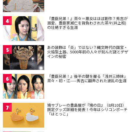
『豊臣兄弟！』茶々＝悪女はほぼ創作？秀吉が
4
溺愛、豊臣家滅亡を背負わされた茶々(井上和)
の壮絶すぎる生涯
あの装飾は「炎」ではない？縄文時代の国宝・
5
火焔型土器、5000年前の人々が刻んだ謎とデザ
インの秘密
『豊臣兄弟！』後半の鍵を握る「浅井三姉妹」
6
茶々・初・江——秀吉に翻弄された波乱の生涯
鳩サブレーの豊島屋が『鳩の日』（8月10日）
7
限定グッズ詳細を発表！今年はシリコンポーチ
「はとっこ」