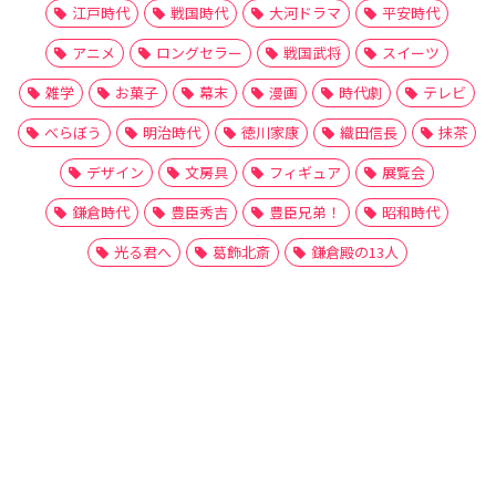
江戸時代
戦国時代
大河ドラマ
平安時代
アニメ
ロングセラー
戦国武将
スイーツ
雑学
お菓子
幕末
漫画
時代劇
テレビ
べらぼう
明治時代
徳川家康
織田信長
抹茶
デザイン
文房具
フィギュア
展覧会
鎌倉時代
豊臣秀吉
豊臣兄弟！
昭和時代
光る君へ
葛飾北斎
鎌倉殿の13人