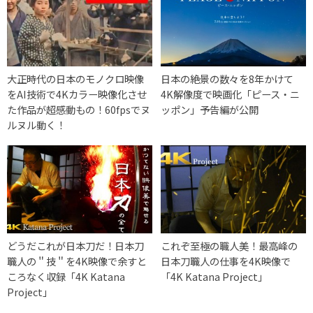
大正時代の日本のモノクロ映像
日本の絶景の数々を8年かけて
をAI技術で4Kカラー映像化させ
4K解像度で映画化「ピース・ニ
た作品が超感動もの！60fpsでヌ
ッポン」予告編が公開
ルヌル動く！
どうだこれが日本刀だ！日本刀
これぞ至極の職人美！最高峰の
職人の＂技＂を4K映像で余すと
日本刀職人の仕事を4K映像で
ころなく収録「4K Katana
「4K Katana Project」
Project」