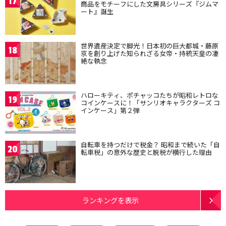
17
商品をモチーフにした文房具シリーズ『ジムマ
ート』誕生
世界遺産決定で脚光！日本初の巨大都城・藤原
18
京を創り上げた知られざる女帝・持統天皇の凄
絶な執念
ハローキティ、ポチャッコたちが昭和レトロな
19
コインケースに！「サンリオキャラクターズ コ
インケース」第２弾
自転車を持つだけで税金？ 昭和まで続いた「自
20
転車税」の意外な歴史と脱税が横行した理由
ランキングを表示