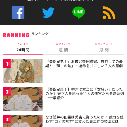
ランキング
RANKING
DAILY
WEEKLY
MONTHLY
24時間
週 間
月 間
『豊臣兄弟！』お市と柴田勝家、自刃しての最
1
期と「辞世の句」…運命を共にした２人の悲劇
【豊臣兄弟！】秀吉は本当に「女狂い」だった
2
のか？ 天下人を彩った11人の側室たちを時系列
で一挙紹介
なぜ浅井の旧臣は秀吉に従ったのか？ 武力を使
3
わず“自分の味方”に変えた裏工作の技法とは