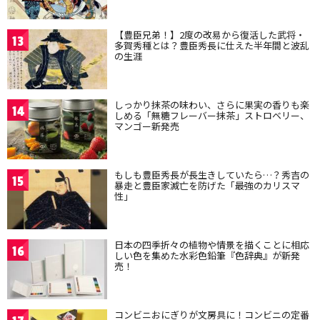
【豊臣兄弟！】2度の改易から復活した武将・
13
多賀秀種とは？豊臣秀長に仕えた半年間と波乱
の生涯
しっかり抹茶の味わい、さらに果実の香りも楽
14
しめる「無糖フレーバー抹茶」ストロベリー、
マンゴー新発売
もしも豊臣秀長が長生きしていたら…？秀吉の
15
暴走と豊臣家滅亡を防げた「最強のカリスマ
性」
日本の四季折々の植物や情景を描くことに相応
16
しい色を集めた水彩色鉛筆『色辞典』が新発
売！
コンビニおにぎりが文房具に！コンビニの定番