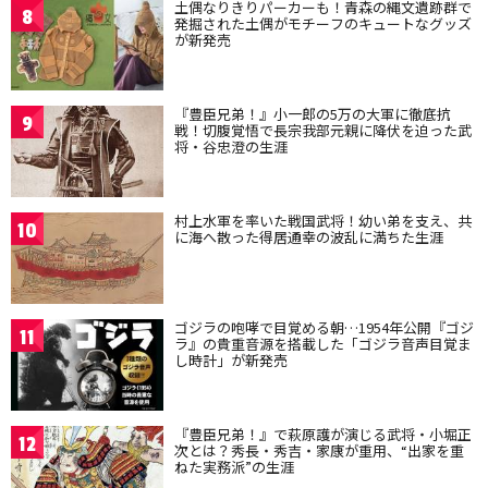
土偶なりきりパーカーも！青森の縄文遺跡群で
8
発掘された土偶がモチーフのキュートなグッズ
が新発売
『豊臣兄弟！』小一郎の5万の大軍に徹底抗
9
戦！切腹覚悟で長宗我部元親に降伏を迫った武
将・谷忠澄の生涯
村上水軍を率いた戦国武将！幼い弟を支え、共
10
に海へ散った得居通幸の波乱に満ちた生涯
ゴジラの咆哮で目覚める朝…1954年公開『ゴジ
11
ラ』の貴重音源を搭載した「ゴジラ音声目覚ま
し時計」が新発売
『豊臣兄弟！』で萩原護が演じる武将・小堀正
12
次とは？秀長・秀吉・家康が重用、“出家を重
ねた実務派”の生涯