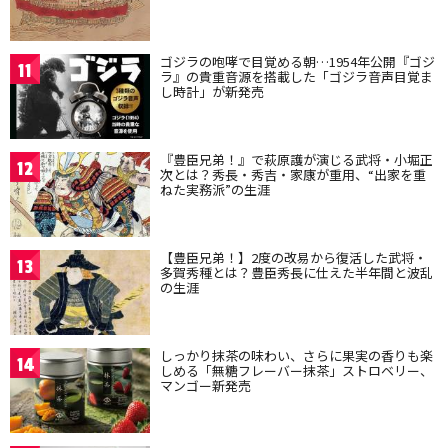
ゴジラの咆哮で目覚める朝…1954年公開『ゴジ
11
ラ』の貴重音源を搭載した「ゴジラ音声目覚ま
し時計」が新発売
『豊臣兄弟！』で萩原護が演じる武将・小堀正
12
次とは？秀長・秀吉・家康が重用、“出家を重
ねた実務派”の生涯
【豊臣兄弟！】2度の改易から復活した武将・
13
多賀秀種とは？豊臣秀長に仕えた半年間と波乱
の生涯
しっかり抹茶の味わい、さらに果実の香りも楽
14
しめる「無糖フレーバー抹茶」ストロベリー、
マンゴー新発売