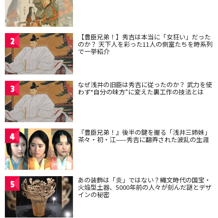
【豊臣兄弟！】秀吉は本当に「女狂い」だった
2
のか？ 天下人を彩った11人の側室たちを時系列
で一挙紹介
なぜ浅井の旧臣は秀吉に従ったのか？ 武力を使
3
わず“自分の味方”に変えた裏工作の技法とは
『豊臣兄弟！』後半の鍵を握る「浅井三姉妹」
4
茶々・初・江——秀吉に翻弄された波乱の生涯
あの装飾は「炎」ではない？縄文時代の国宝・
5
火焔型土器、5000年前の人々が刻んだ謎とデザ
インの秘密