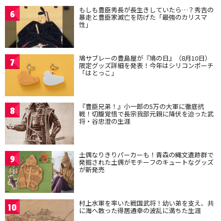
もしも豊臣秀長が長生きしていたら…？秀吉の
6
暴走と豊臣家滅亡を防げた「最強のカリスマ
性」
鳩サブレーの豊島屋が『鳩の日』（8月10日）
7
限定グッズ詳細を発表！今年はシリコンポーチ
「はとっこ」
『豊臣兄弟！』小一郎の5万の大軍に徹底抗
8
戦！切腹覚悟で長宗我部元親に降伏を迫った武
将・谷忠澄の生涯
土偶なりきりパーカーも！青森の縄文遺跡群で
9
発掘された土偶がモチーフのキュートなグッズ
が新発売
村上水軍を率いた戦国武将！幼い弟を支え、共
10
に海へ散った得居通幸の波乱に満ちた生涯