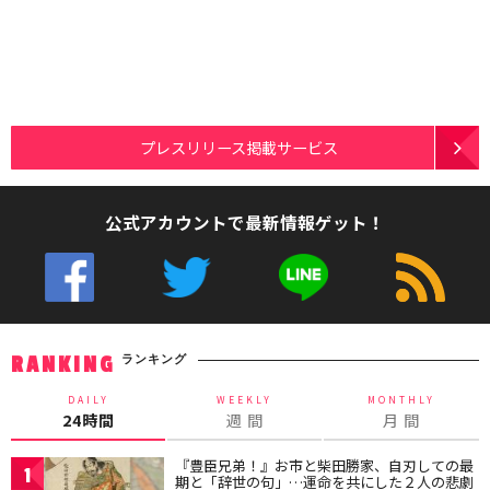
プレスリリース掲載サービス
公式アカウントで最新情報ゲット！
ランキング
RANKING
DAILY
WEEKLY
MONTHLY
24時間
週 間
月 間
『豊臣兄弟！』お市と柴田勝家、自刃しての最
1
期と「辞世の句」…運命を共にした２人の悲劇