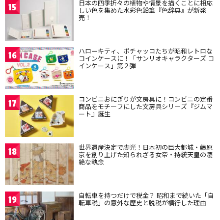
日本の四季折々の植物や情景を描くことに相応
15
しい色を集めた水彩色鉛筆『色辞典』が新発
売！
ハローキティ、ポチャッコたちが昭和レトロな
16
コインケースに！「サンリオキャラクターズ コ
インケース」第２弾
コンビニおにぎりが文房具に！コンビニの定番
17
商品をモチーフにした文房具シリーズ『ジムマ
ート』誕生
世界遺産決定で脚光！日本初の巨大都城・藤原
18
京を創り上げた知られざる女帝・持統天皇の凄
絶な執念
自転車を持つだけで税金？ 昭和まで続いた「自
19
転車税」の意外な歴史と脱税が横行した理由