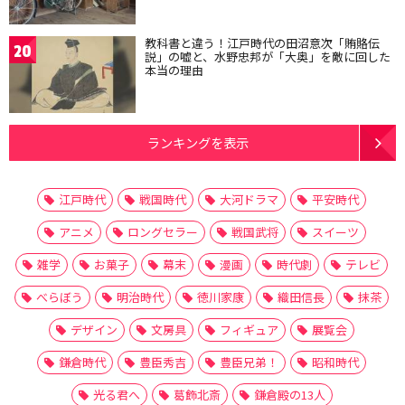
教科書と違う！江戸時代の田沼意次「賄賂伝
20
説」の嘘と、水野忠邦が「大奥」を敵に回した
本当の理由
ランキングを表示
江戸時代
戦国時代
大河ドラマ
平安時代
アニメ
ロングセラー
戦国武将
スイーツ
雑学
お菓子
幕末
漫画
時代劇
テレビ
べらぼう
明治時代
徳川家康
織田信長
抹茶
デザイン
文房具
フィギュア
展覧会
鎌倉時代
豊臣秀吉
豊臣兄弟！
昭和時代
光る君へ
葛飾北斎
鎌倉殿の13人