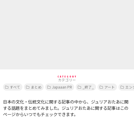
CATEGORY
カテゴリー
すべて
まとめ
Japaaan PR
_終了_
アート
エン
日本の文化・伝統文化に関する記事の中から、ジュリアおたあに関
する話題をまとめてみました。ジュリアおたあに関する記事はこの
ページからいつでもチェックできます。