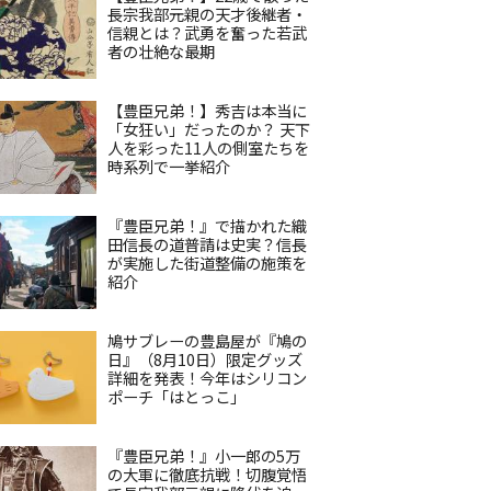
長宗我部元親の天才後継者・
信親とは？武勇を奮った若武
者の壮絶な最期
【豊臣兄弟！】秀吉は本当に
「女狂い」だったのか？ 天下
人を彩った11人の側室たちを
時系列で一挙紹介
『豊臣兄弟！』で描かれた織
田信長の道普請は史実？信長
が実施した街道整備の施策を
紹介
鳩サブレーの豊島屋が『鳩の
日』（8月10日）限定グッズ
詳細を発表！今年はシリコン
ポーチ「はとっこ」
『豊臣兄弟！』小一郎の5万
の大軍に徹底抗戦！切腹覚悟