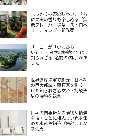
しっかり抹茶の味わい、さら
に果実の香りも楽しめる「無
糖フレーバー抹茶」ストロベ
リー、マンゴー新発売
「一口」が「いもあら
い」！？ 日本の難読地名には
知られざる“名前の法則”があ
った
世界遺産決定で脚光！日本初
の巨大都城・藤原京を創り上
げた知られざる女帝・持統天
皇の凄絶な執念
日本の四季折々の植物や情景
を描くことに相応しい色を集
めた水彩色鉛筆『色辞典』が
新発売！