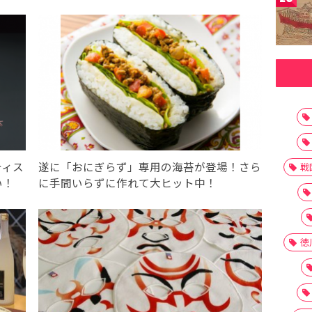
ティス
遂に「おにぎらず」専用の海苔が登場！さら
戦
い！
に手間いらずに作れて大ヒット中！
徳