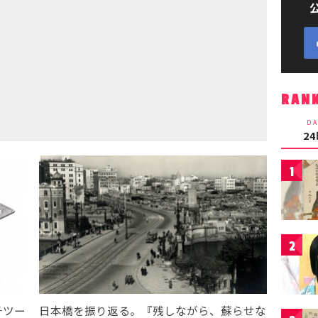
RAN
DA
2
1
2
チツー
日本橋を振り返る。『残しながら、蘇らせな