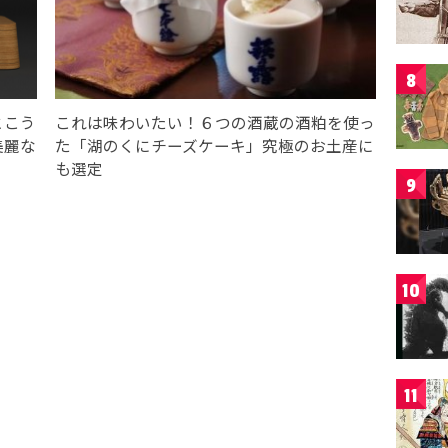
8
とこう
これは味わいたい！６つの酒蔵の酒粕を使っ
美麗な
た「湖のくにチーズケーキ」究極のお土産に
も選定
9
10
11