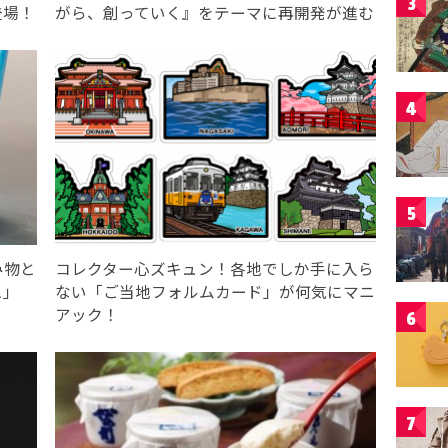
3
登場！
がら、創っていく』をテーマに再開発が進む
4
5
み物と
コレクター心ズキュン！各地でしか手に入ら
ス」
ない「ご当地フォルムカード」が何気にマニ
アック！
6
7