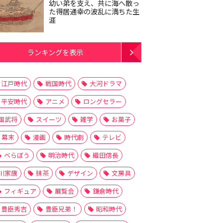
幼い弟を支え、共に海へ散っ
た得居通幸の波乱に満ちた生
涯
ランキングを表示
江戸時代
戦国時代
大河ドラマ
平安時代
アニメ
ロングセラー
国武将
スイーツ
雑学
お菓子
幕末
漫画
時代劇
テレビ
べらぼう
明治時代
織田信長
川家康
抹茶
デザイン
文房具
フィギュア
展覧会
鎌倉時代
豊臣秀吉
豊臣兄弟！
昭和時代