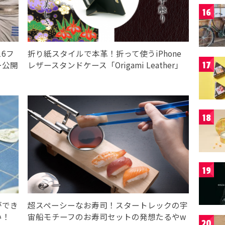
16
16フ
折り紙スタイルで本革！折って使うiPhone
ー公開
レザースタンドケース「Origami Leather」
17
18
19
ができ
超スペーシーなお寿司！スタートレックの宇
い！
宙船モチーフのお寿司セットの発想たるやw
20