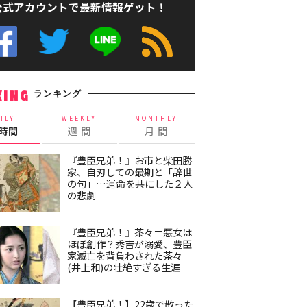
公式アカウントで最新情報ゲット！
ランキング
KING
ILY
WEEKLY
MONTHLY
4時間
週 間
月 間
『豊臣兄弟！』お市と柴田勝
家、自刃しての最期と「辞世
の句」…運命を共にした２人
の悲劇
『豊臣兄弟！』茶々＝悪女は
ほぼ創作？秀吉が溺愛、豊臣
家滅亡を背負わされた茶々
(井上和)の壮絶すぎる生涯
【豊臣兄弟！】22歳で散った