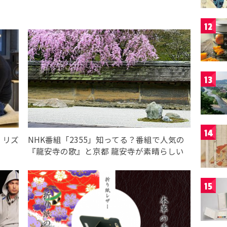
12
13
14
！リズ
NHK番組「2355」知ってる？番組で人気の
！
『龍安寺の歌』と京都 龍安寺が素晴らしい
15