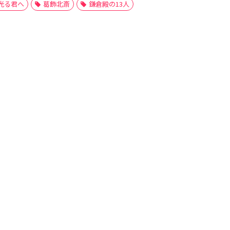
光る君へ
葛飾北斎
鎌倉殿の13人