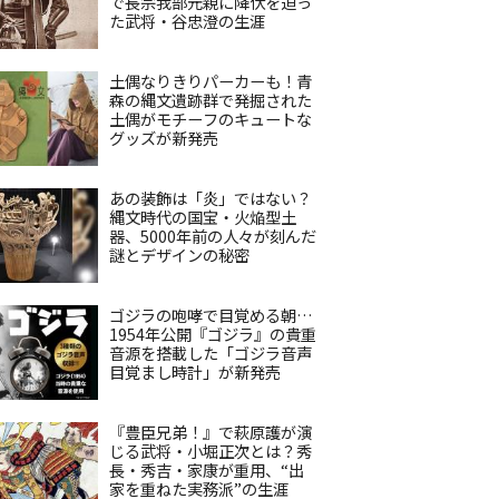
で長宗我部元親に降伏を迫っ
た武将・谷忠澄の生涯
土偶なりきりパーカーも！青
森の縄文遺跡群で発掘された
土偶がモチーフのキュートな
グッズが新発売
あの装飾は「炎」ではない？
縄文時代の国宝・火焔型土
器、5000年前の人々が刻んだ
謎とデザインの秘密
ゴジラの咆哮で目覚める朝…
1954年公開『ゴジラ』の貴重
音源を搭載した「ゴジラ音声
目覚まし時計」が新発売
『豊臣兄弟！』で萩原護が演
じる武将・小堀正次とは？秀
長・秀吉・家康が重用、“出
家を重ねた実務派”の生涯