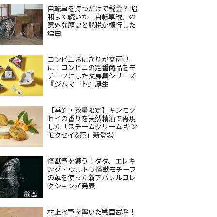
自転車を持つだけで税金？ 昭
和まで続いた「自転車税」の
意外な歴史と脱税が横行した
理由
コンビニおにぎりが文房具
に！コンビニの定番商品をモ
チーフにした文房具シリーズ
『ジムマート』誕生
【季節・数量限定】キンモク
セイの香りを天然精油で再現
した「スチームクリーム キン
モクセイ&茶」新登場
怪獣革を纏う！ダダ、エレキ
ング…ウルトラ怪獣モチーフ
の革を使った新アパレルコレ
クションが発表
村上水軍を率いた戦国武将！