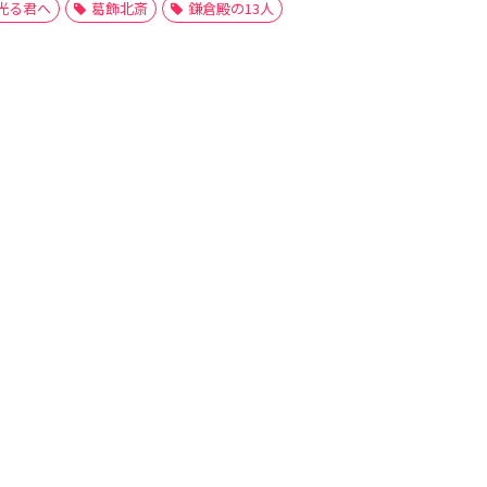
光る君へ
葛飾北斎
鎌倉殿の13人