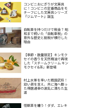
コンビニおにぎりが文房具
に！コンビニの定番商品をモ
チーフにした文房具シリーズ
『ジムマート』誕生
自転車を持つだけで税金？ 昭
和まで続いた「自転車税」の
意外な歴史と脱税が横行した
理由
【季節・数量限定】キンモク
セイの香りを天然精油で再現
した「スチームクリーム キン
モクセイ&茶」新登場
村上水軍を率いた戦国武将！
幼い弟を支え、共に海へ散っ
た得居通幸の波乱に満ちた生
涯
怪獣革を纏う！ダダ、エレキ