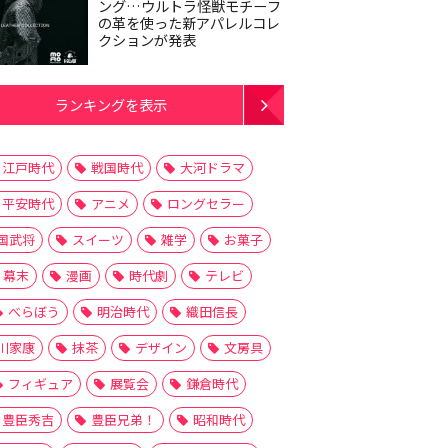
ング…ウルトラ怪獣モチーフ
の革を使った新アパレルコレ
クションが発表
ランキングを表示
江戸時代
戦国時代
大河ドラマ
平安時代
アニメ
ロングセラー
国武将
スイーツ
雑学
お菓子
幕末
漫画
時代劇
テレビ
べらぼう
明治時代
織田信長
川家康
抹茶
デザイン
文房具
フィギュア
展覧会
鎌倉時代
豊臣秀吉
豊臣兄弟！
昭和時代