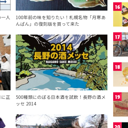
16
の一人
100年前の味を知りたい！札幌名物「月寒あ
んぱん」の復刻版を買って来た
17
18
月に正
500種類にのぼる日本酒を試飲！長野の酒メ
19
ッセ 2014
20