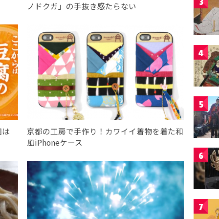
3
ノドクガ」の手抜き感たらない
4
5
回は
京都の工房で手作り！カワイイ着物を着た和
風iPhoneケース
6
7