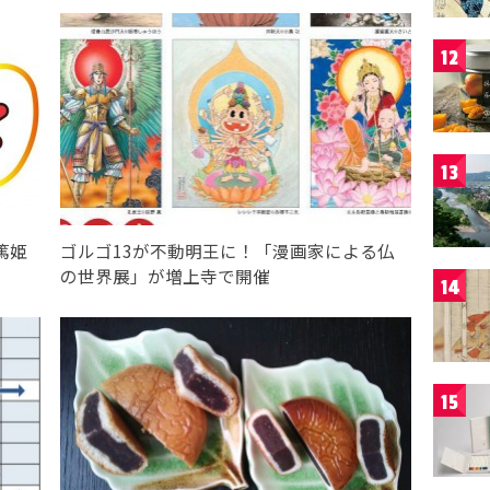
12
13
篤姫
ゴルゴ13が不動明王に！「漫画家による仏
の世界展」が増上寺で開催
14
15