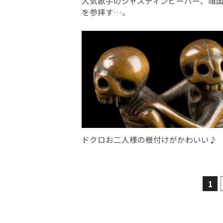
人気歌手のジャスティンビーバー、靖
を参拝す…。
ドクロお二人様の根付けがかわいい♪
1