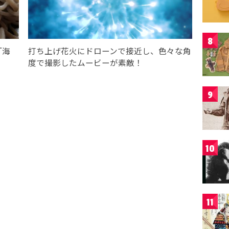
8
『海
打ち上げ花火にドローンで接近し、色々な角
度で撮影したムービーが素敵！
9
10
11