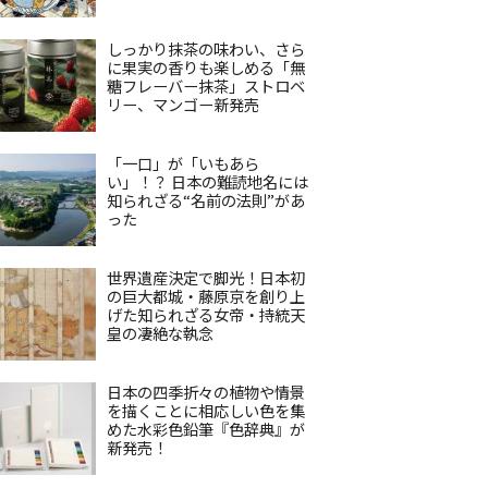
しっかり抹茶の味わい、さら
に果実の香りも楽しめる「無
糖フレーバー抹茶」ストロベ
リー、マンゴー新発売
「一口」が「いもあら
い」！？ 日本の難読地名には
知られざる“名前の法則”があ
った
世界遺産決定で脚光！日本初
の巨大都城・藤原京を創り上
げた知られざる女帝・持統天
皇の凄絶な執念
日本の四季折々の植物や情景
を描くことに相応しい色を集
めた水彩色鉛筆『色辞典』が
新発売！