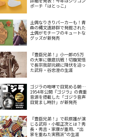
詳細を発表！今年はシリコン
ポーチ「はとっこ」
土偶なりきりパーカーも！青
森の縄文遺跡群で発掘された
土偶がモチーフのキュートな
グッズが新発売
『豊臣兄弟！』小一郎の5万
の大軍に徹底抗戦！切腹覚悟
で長宗我部元親に降伏を迫っ
た武将・谷忠澄の生涯
ゴジラの咆哮で目覚める朝…
1954年公開『ゴジラ』の貴重
音源を搭載した「ゴジラ音声
目覚まし時計」が新発売
『豊臣兄弟！』で萩原護が演
じる武将・小堀正次とは？秀
長・秀吉・家康が重用、“出
家を重ねた実務派”の生涯