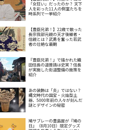
「女狂い」だったのか？ 天下
人を彩った11人の側室たちを
時系列で一挙紹介
【豊臣兄弟！】22歳で散った
長宗我部元親の天才後継者・
信親とは？武勇を奮った若武
者の壮絶な最期
『豊臣兄弟！』で描かれた織
田信長の道普請は史実？信長
が実施した街道整備の施策を
紹介
あの装飾は「炎」ではない？
縄文時代の国宝・火焔型土
器、5000年前の人々が刻んだ
謎とデザインの秘密
鳩サブレーの豊島屋が『鳩の
日』（8月10日）限定グッズ