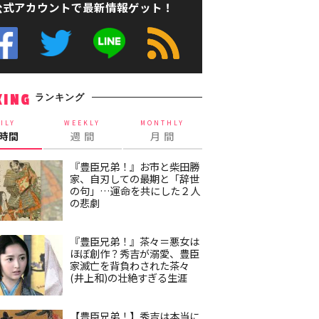
公式アカウントで最新情報ゲット！
ランキング
KING
ILY
WEEKLY
MONTHLY
4時間
週 間
月 間
『豊臣兄弟！』お市と柴田勝
家、自刃しての最期と「辞世
の句」…運命を共にした２人
の悲劇
『豊臣兄弟！』茶々＝悪女は
ほぼ創作？秀吉が溺愛、豊臣
家滅亡を背負わされた茶々
(井上和)の壮絶すぎる生涯
【豊臣兄弟！】秀吉は本当に