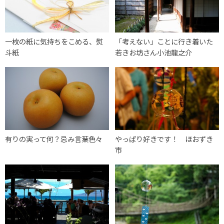
一枚の紙に気持ちをこめる、熨
「考えない」ことに行き着いた
斗紙
若きお坊さん小池龍之介
有りの実って何？忌み言葉色々
やっぱり好きです！ ほおずき
市