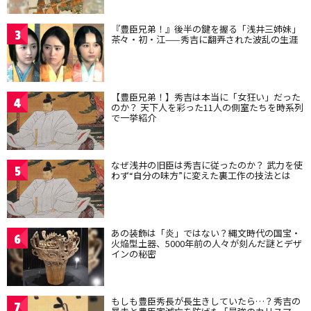
『豊臣兄弟！』後半の鍵を握る「浅井三姉妹」
3
茶々・初・江——秀吉に翻弄された波乱の生涯
【豊臣兄弟！】秀吉は本当に「女狂い」だった
4
のか？ 天下人を彩った11人の側室たちを時系列
で一挙紹介
なぜ浅井の旧臣は秀吉に従ったのか？ 武力を使
5
わず“自分の味方”に変えた裏工作の技法とは
あの装飾は「炎」ではない？縄文時代の国宝・
6
火焔型土器、5000年前の人々が刻んだ謎とデザ
インの秘密
もしも豊臣秀長が長生きしていたら…？秀吉の
7