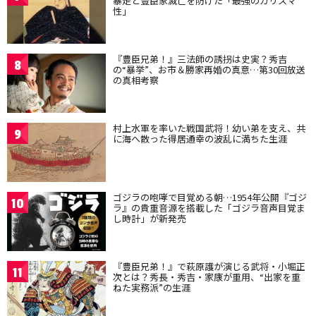
暴走と豊臣家滅亡を防げた「最強のカリスマ
性」
『豊臣兄弟！』三法師の誘拐は史実？秀吉
8
の“暴挙”、お市＆勝家再婚の真意…第30回放送
の真相考察
村上水軍を率いた戦国武将！幼い弟を支え、共
9
に海へ散った得居通幸の波乱に満ちた生涯
ゴジラの咆哮で目覚める朝…1954年公開『ゴジ
10
ラ』の貴重音源を搭載した「ゴジラ音声目覚ま
し時計」が新発売
『豊臣兄弟！』で萩原護が演じる武将・小堀正
11
次とは？秀長・秀吉・家康が重用、“出家を重
ねた実務派”の生涯