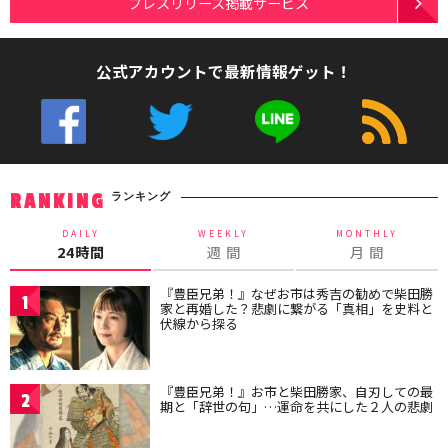
プレスリリース掲載サービス
公式アカウントで最新情報ゲット！
ランキング
RANKING
DAILY
WEEKLY
MONTHLY
24時間
週 間
月 間
『豊臣兄弟！』なぜお市は秀吉の勧めで柴田勝
1
家と再婚した？悲劇に繋がる「真相」を史料と
伏線から探る
『豊臣兄弟！』お市と柴田勝家、自刃しての最
2
期と「辞世の句」…運命を共にした２人の悲劇