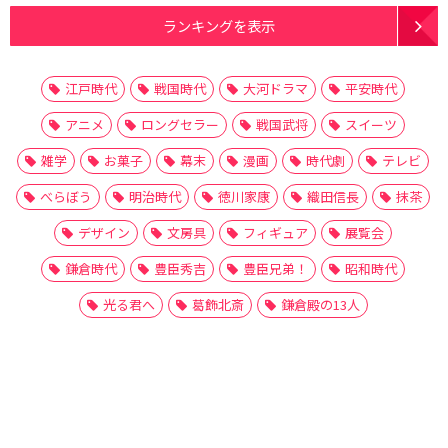
ランキングを表示
江戸時代
戦国時代
大河ドラマ
平安時代
アニメ
ロングセラー
戦国武将
スイーツ
雑学
お菓子
幕末
漫画
時代劇
テレビ
べらぼう
明治時代
徳川家康
織田信長
抹茶
デザイン
文房具
フィギュア
展覧会
鎌倉時代
豊臣秀吉
豊臣兄弟！
昭和時代
光る君へ
葛飾北斎
鎌倉殿の13人