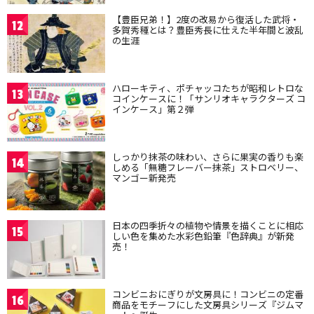
【豊臣兄弟！】2度の改易から復活した武将・
12
多賀秀種とは？豊臣秀長に仕えた半年間と波乱
の生涯
ハローキティ、ポチャッコたちが昭和レトロな
13
コインケースに！「サンリオキャラクターズ コ
インケース」第２弾
しっかり抹茶の味わい、さらに果実の香りも楽
14
しめる「無糖フレーバー抹茶」ストロベリー、
マンゴー新発売
日本の四季折々の植物や情景を描くことに相応
15
しい色を集めた水彩色鉛筆『色辞典』が新発
売！
コンビニおにぎりが文房具に！コンビニの定番
16
商品をモチーフにした文房具シリーズ『ジムマ