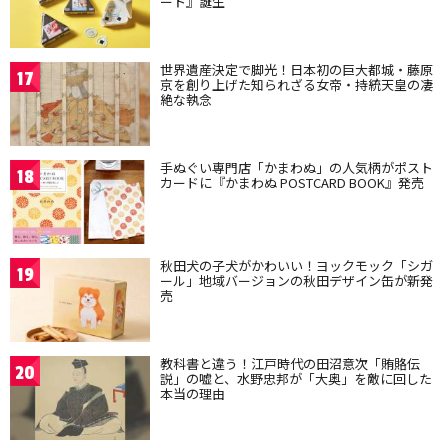
ート』誕生
世界遺産決定で脚光！日本初の巨大都城・藤原
17
京を創り上げた知られざる女帝・持統天皇の凄
絶な執念
手ぬぐい専門店「かまわぬ」の人気柄がポスト
18
カードに『かまわぬ POSTCARD BOOK』発売
秋田犬の子犬がかわいい！ヨックモック「シガ
19
ール」地域バージョンの秋田デザイン缶が新発
売
教科書と違う！江戸時代の田沼意次「賄賂伝
20
説」の嘘と、水野忠邦が「大奥」を敵に回した
本当の理由