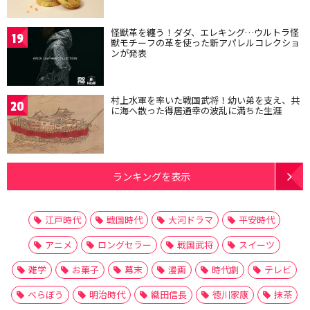
怪獣革を纏う！ダダ、エレキング…ウルトラ怪
19
獣モチーフの革を使った新アパレルコレクショ
ンが発表
村上水軍を率いた戦国武将！幼い弟を支え、共
20
に海へ散った得居通幸の波乱に満ちた生涯
ランキングを表示
江戸時代
戦国時代
大河ドラマ
平安時代
アニメ
ロングセラー
戦国武将
スイーツ
雑学
お菓子
幕末
漫画
時代劇
テレビ
べらぼう
明治時代
織田信長
徳川家康
抹茶