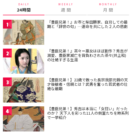
DAILY
WEEKLY
MONTHLY
24時間
週 間
月 間
『豊臣兄弟！』お市と柴田勝家、自刃しての最
1
期と「辞世の句」…運命を共にした２人の悲劇
『豊臣兄弟！』茶々＝悪女はほぼ創作？秀吉が
2
溺愛、豊臣家滅亡を背負わされた茶々(井上和)
の壮絶すぎる生涯
【豊臣兄弟！】22歳で散った長宗我部元親の天
3
才後継者・信親とは？武勇を奮った若武者の壮
絶な最期
【豊臣兄弟！】秀吉は本当に「女狂い」だった
4
のか？ 天下人を彩った11人の側室たちを時系列
で一挙紹介