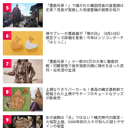
『豊臣兄弟！』で描かれた織田信長の道普請は
5
史実？信長が実施した街道整備の施策を紹介
鳩サブレーの豊島屋が『鳩の日』（8月10日）
6
限定グッズ詳細を発表！今年はシリコンポーチ
「はとっこ」
『豊臣兄弟！』小一郎の5万の大軍に徹底抗
7
戦！切腹覚悟で長宗我部元親に降伏を迫った武
将・谷忠澄の生涯
土偶なりきりパーカーも！青森の縄文遺跡群で
8
発掘された土偶がモチーフのキュートなグッズ
が新発売
あの装飾は「炎」ではない？縄文時代の国宝・
9
火焔型土器、5000年前の人々が刻んだ謎とデザ
インの秘密