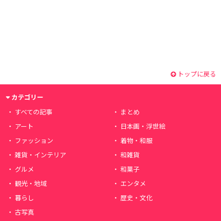
トップに戻る
カテゴリー
すべての記事
まとめ
アート
日本画・浮世絵
ファッション
着物・和服
雑貨・インテリア
和雑貨
グルメ
和菓子
観光・地域
エンタメ
暮らし
歴史・文化
古写真