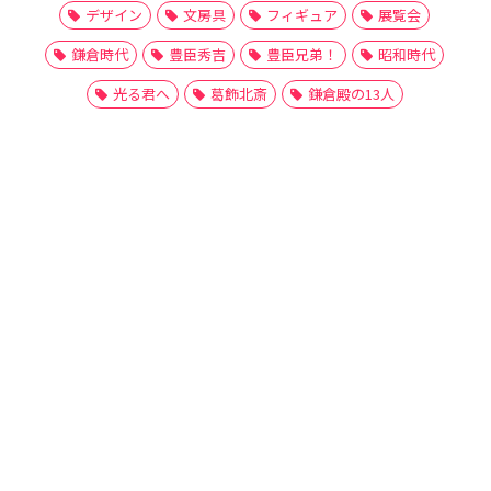
デザイン
文房具
フィギュア
展覧会
鎌倉時代
豊臣秀吉
豊臣兄弟！
昭和時代
光る君へ
葛飾北斎
鎌倉殿の13人