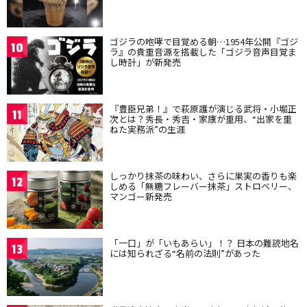
ゴジラの咆哮で目覚める朝…1954年公開『ゴジ
10
ラ』の貴重音源を搭載した「ゴジラ音声目覚ま
し時計」が新発売
『豊臣兄弟！』で萩原護が演じる武将・小堀正
11
次とは？秀長・秀吉・家康が重用、“出家を重
ねた実務派”の生涯
しっかり抹茶の味わい、さらに果実の香りも楽
12
しめる「無糖フレーバー抹茶」ストロベリー、
マンゴー新発売
「一口」が「いもあらい」！？ 日本の難読地名
13
には知られざる“名前の法則”があった