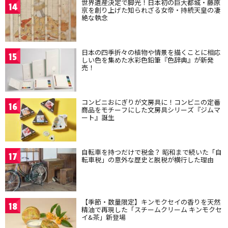
世界遺産決定で脚光！日本初の巨大都城・藤原
14
京を創り上げた知られざる女帝・持統天皇の凄
絶な執念
日本の四季折々の植物や情景を描くことに相応
15
しい色を集めた水彩色鉛筆『色辞典』が新発
売！
コンビニおにぎりが文房具に！コンビニの定番
16
商品をモチーフにした文房具シリーズ『ジムマ
ート』誕生
自転車を持つだけで税金？ 昭和まで続いた「自
17
転車税」の意外な歴史と脱税が横行した理由
【季節・数量限定】キンモクセイの香りを天然
18
精油で再現した「スチームクリーム キンモクセ
イ&茶」新登場