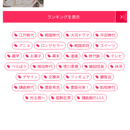
ランキングを表示
江戸時代
戦国時代
大河ドラマ
平安時代
アニメ
ロングセラー
戦国武将
スイーツ
雑学
お菓子
幕末
漫画
時代劇
テレビ
べらぼう
明治時代
徳川家康
織田信長
抹茶
デザイン
文房具
フィギュア
展覧会
鎌倉時代
豊臣秀吉
豊臣兄弟！
昭和時代
光る君へ
葛飾北斎
鎌倉殿の13人