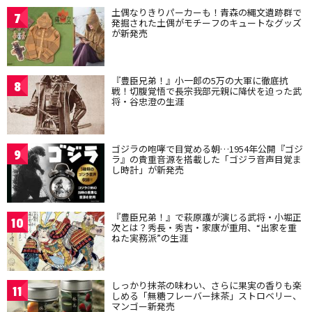
土偶なりきりパーカーも！青森の縄文遺跡群で
7
発掘された土偶がモチーフのキュートなグッズ
が新発売
『豊臣兄弟！』小一郎の5万の大軍に徹底抗
8
戦！切腹覚悟で長宗我部元親に降伏を迫った武
将・谷忠澄の生涯
ゴジラの咆哮で目覚める朝…1954年公開『ゴジ
9
ラ』の貴重音源を搭載した「ゴジラ音声目覚ま
し時計」が新発売
『豊臣兄弟！』で萩原護が演じる武将・小堀正
10
次とは？秀長・秀吉・家康が重用、“出家を重
ねた実務派”の生涯
しっかり抹茶の味わい、さらに果実の香りも楽
11
しめる「無糖フレーバー抹茶」ストロベリー、
マンゴー新発売