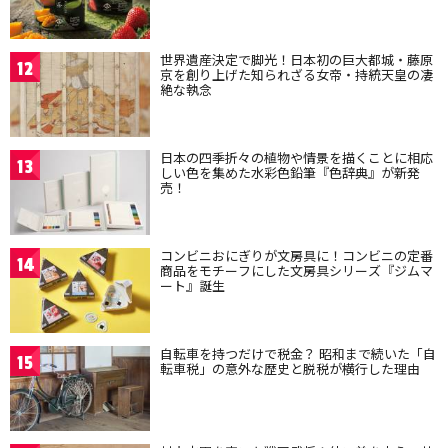
世界遺産決定で脚光！日本初の巨大都城・藤原
12
京を創り上げた知られざる女帝・持統天皇の凄
絶な執念
日本の四季折々の植物や情景を描くことに相応
13
しい色を集めた水彩色鉛筆『色辞典』が新発
売！
コンビニおにぎりが文房具に！コンビニの定番
14
商品をモチーフにした文房具シリーズ『ジムマ
ート』誕生
自転車を持つだけで税金？ 昭和まで続いた「自
15
転車税」の意外な歴史と脱税が横行した理由