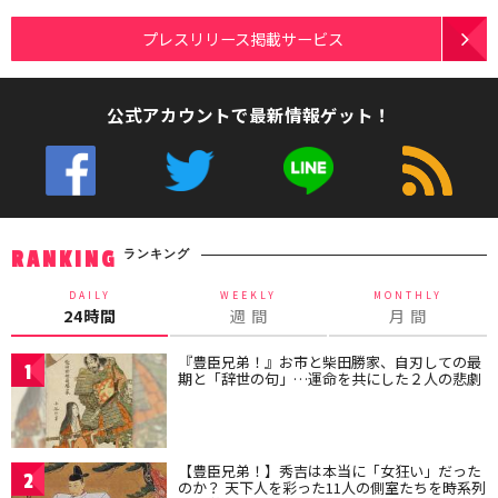
プレスリリース掲載サービス
公式アカウントで最新情報ゲット！
ランキング
RANKING
DAILY
WEEKLY
MONTHLY
24時間
週 間
月 間
『豊臣兄弟！』お市と柴田勝家、自刃しての最
1
期と「辞世の句」…運命を共にした２人の悲劇
【豊臣兄弟！】秀吉は本当に「女狂い」だった
2
のか？ 天下人を彩った11人の側室たちを時系列