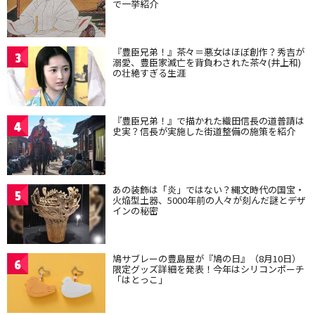
で一挙紹介
『豊臣兄弟！』茶々＝悪女はほぼ創作？秀吉が
3
溺愛、豊臣家滅亡を背負わされた茶々(井上和)
の壮絶すぎる生涯
『豊臣兄弟！』で描かれた織田信長の道普請は
4
史実？信長が実施した街道整備の施策を紹介
あの装飾は「炎」ではない？縄文時代の国宝・
5
火焔型土器、5000年前の人々が刻んだ謎とデザ
インの秘密
鳩サブレーの豊島屋が『鳩の日』（8月10日）
6
限定グッズ詳細を発表！今年はシリコンポーチ
「はとっこ」