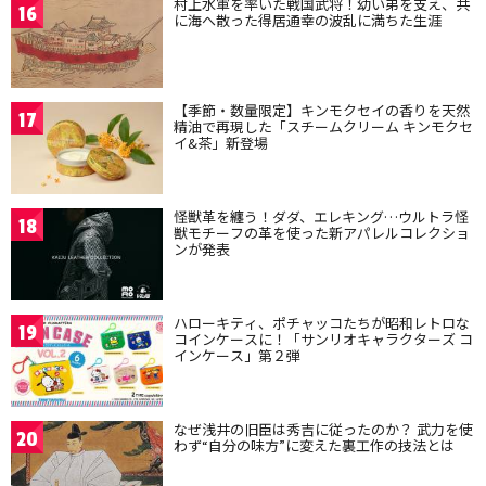
村上水軍を率いた戦国武将！幼い弟を支え、共
16
に海へ散った得居通幸の波乱に満ちた生涯
【季節・数量限定】キンモクセイの香りを天然
17
精油で再現した「スチームクリーム キンモクセ
イ&茶」新登場
怪獣革を纏う！ダダ、エレキング…ウルトラ怪
18
獣モチーフの革を使った新アパレルコレクショ
ンが発表
ハローキティ、ポチャッコたちが昭和レトロな
19
コインケースに！「サンリオキャラクターズ コ
インケース」第２弾
なぜ浅井の旧臣は秀吉に従ったのか？ 武力を使
20
わず“自分の味方”に変えた裏工作の技法とは