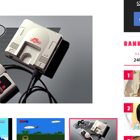
RAN
DA
2
1
2