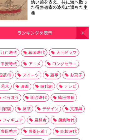
幼い弟を支え、共に海へ散っ
た得居通幸の波乱に満ちた生
涯
ランキングを表示
江戸時代
戦国時代
大河ドラマ
平安時代
アニメ
ロングセラー
国武将
スイーツ
雑学
お菓子
幕末
漫画
時代劇
テレビ
べらぼう
明治時代
織田信長
川家康
抹茶
デザイン
文房具
フィギュア
展覧会
鎌倉時代
豊臣秀吉
豊臣兄弟！
昭和時代