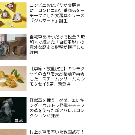
コンビニおにぎりが文房具
に！コンビニの定番商品をモ
チーフにした文房具シリーズ
『ジムマート』誕生
自転車を持つだけで税金？ 昭
和まで続いた「自転車税」の
意外な歴史と脱税が横行した
理由
【季節・数量限定】キンモク
セイの香りを天然精油で再現
した「スチームクリーム キン
モクセイ&茶」新登場
怪獣革を纏う！ダダ、エレキ
ング…ウルトラ怪獣モチーフ
の革を使った新アパレルコレ
クションが発表
村上水軍を率いた戦国武将！