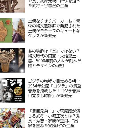
で長宗我部元親に降伏を迫っ
た武将・谷忠澄の生涯
土偶なりきりパーカーも！青
森の縄文遺跡群で発掘された
土偶がモチーフのキュートな
グッズが新発売
あの装飾は「炎」ではない？
縄文時代の国宝・火焔型土
器、5000年前の人々が刻んだ
謎とデザインの秘密
ゴジラの咆哮で目覚める朝…
1954年公開『ゴジラ』の貴重
音源を搭載した「ゴジラ音声
目覚まし時計」が新発売
『豊臣兄弟！』で萩原護が演
じる武将・小堀正次とは？秀
長・秀吉・家康が重用、“出
家を重ねた実務派”の生涯