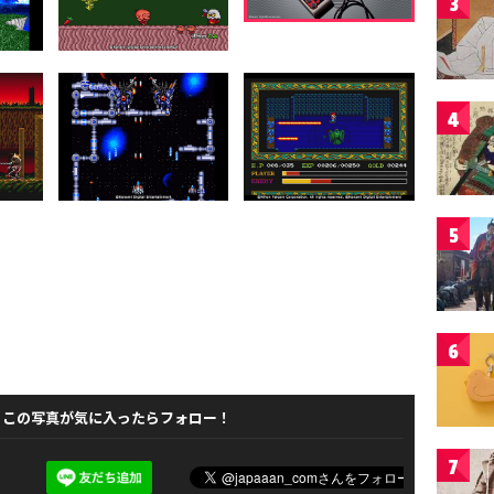
3
4
5
6
この写真が気に入ったらフォロー！
7