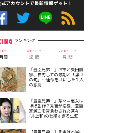
公式アカウントで最新情報ゲット！
ランキング
KING
ILY
WEEKLY
MONTHLY
4時間
週 間
月 間
『豊臣兄弟！』お市と柴田勝
家、自刃しての最期と「辞世
の句」…運命を共にした２人
の悲劇
『豊臣兄弟！』茶々＝悪女は
ほぼ創作？秀吉が溺愛、豊臣
家滅亡を背負わされた茶々
(井上和)の壮絶すぎる生涯
【豊臣兄弟！】秀吉は本当に