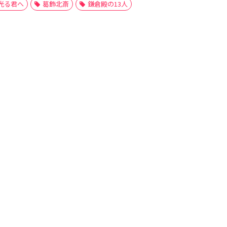
光る君へ
葛飾北斎
鎌倉殿の13人