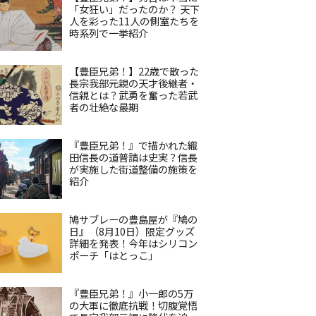
「女狂い」だったのか？ 天下
人を彩った11人の側室たちを
時系列で一挙紹介
【豊臣兄弟！】22歳で散った
長宗我部元親の天才後継者・
信親とは？武勇を奮った若武
者の壮絶な最期
『豊臣兄弟！』で描かれた織
田信長の道普請は史実？信長
が実施した街道整備の施策を
紹介
鳩サブレーの豊島屋が『鳩の
日』（8月10日）限定グッズ
詳細を発表！今年はシリコン
ポーチ「はとっこ」
『豊臣兄弟！』小一郎の5万
の大軍に徹底抗戦！切腹覚悟