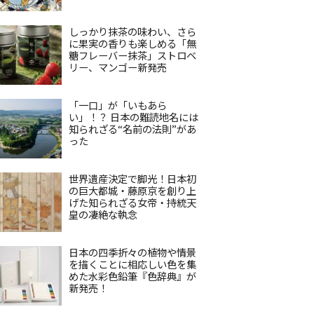
しっかり抹茶の味わい、さら
に果実の香りも楽しめる「無
糖フレーバー抹茶」ストロベ
リー、マンゴー新発売
「一口」が「いもあら
い」！？ 日本の難読地名には
知られざる“名前の法則”があ
った
世界遺産決定で脚光！日本初
の巨大都城・藤原京を創り上
げた知られざる女帝・持統天
皇の凄絶な執念
日本の四季折々の植物や情景
を描くことに相応しい色を集
めた水彩色鉛筆『色辞典』が
新発売！