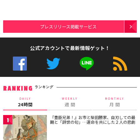
プレスリリース掲載サービス
公式アカウントで最新情報ゲット！
ランキング
RANKING
DAILY
WEEKLY
MONTHLY
24時間
週 間
月 間
『豊臣兄弟！』お市と柴田勝家、自刃しての最
1
期と「辞世の句」…運命を共にした２人の悲劇