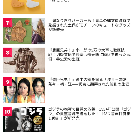
土偶なりきりパーカーも！青森の縄文遺跡群で
7
発掘された土偶がモチーフのキュートなグッズ
が新発売
『豊臣兄弟！』小一郎の5万の大軍に徹底抗
8
戦！切腹覚悟で長宗我部元親に降伏を迫った武
将・谷忠澄の生涯
『豊臣兄弟！』後半の鍵を握る「浅井三姉妹」
9
茶々・初・江——秀吉に翻弄された波乱の生涯
ゴジラの咆哮で目覚める朝…1954年公開『ゴジ
10
ラ』の貴重音源を搭載した「ゴジラ音声目覚ま
し時計」が新発売