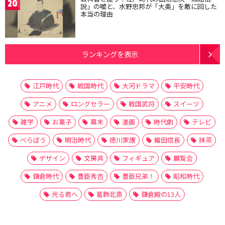
20
説」の嘘と、水野忠邦が「大奥」を敵に回した
本当の理由
ランキングを表示
江戸時代
戦国時代
大河ドラマ
平安時代
アニメ
ロングセラー
戦国武将
スイーツ
雑学
お菓子
幕末
漫画
時代劇
テレビ
べらぼう
明治時代
徳川家康
織田信長
抹茶
デザイン
文房具
フィギュア
展覧会
鎌倉時代
豊臣秀吉
豊臣兄弟！
昭和時代
光る君へ
葛飾北斎
鎌倉殿の13人