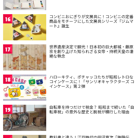
コンビニおにぎりが文房具に！コンビニの定番
16
商品をモチーフにした文房具シリーズ『ジムマ
ート』誕生
世界遺産決定で脚光！日本初の巨大都城・藤原
17
京を創り上げた知られざる女帝・持統天皇の凄
絶な執念
ハローキティ、ポチャッコたちが昭和レトロな
18
コインケースに！「サンリオキャラクターズ コ
インケース」第２弾
自転車を持つだけで税金？ 昭和まで続いた「自
19
転車税」の意外な歴史と脱税が横行した理由
教科書と違う！江戸時代の田沼意次「賄賂伝