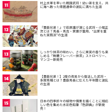
村上水軍を率いた戦国武将！幼い弟を支え、共
11
に海へ散った得居通幸の波乱に満ちた生涯
『豊臣兄弟！』で萩原護が演じる武将・小堀正
12
次とは？秀長・秀吉・家康が重用、“出家を重
ねた実務派”の生涯
しっかり抹茶の味わい、さらに果実の香りも楽
13
しめる「無糖フレーバー抹茶」ストロベリー、
マンゴー新発売
【豊臣兄弟！】2度の改易から復活した武将・
14
多賀秀種とは？豊臣秀長に仕えた半年間と波乱
の生涯
日本の四季折々の植物や情景を描くことに相応
15
しい色を集めた水彩色鉛筆『色辞典』が新発
売！