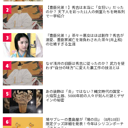
【豊臣兄弟！】秀吉は本当に「女狂い」だった
2
のか？ 天下人を彩った11人の側室たちを時系列
で一挙紹介
『豊臣兄弟！』茶々＝悪女はほぼ創作？秀吉が
3
溺愛、豊臣家滅亡を背負わされた茶々(井上和)
の壮絶すぎる生涯
なぜ浅井の旧臣は秀吉に従ったのか？ 武力を使
4
わず“自分の味方”に変えた裏工作の技法とは
あの装飾は「炎」ではない？縄文時代の国宝・
5
火焔型土器、5000年前の人々が刻んだ謎とデザ
インの秘密
鳩サブレーの豊島屋が『鳩の日』（8月10日）
6
限定グッズ詳細を発表！今年はシリコンポーチ
「はとっこ」